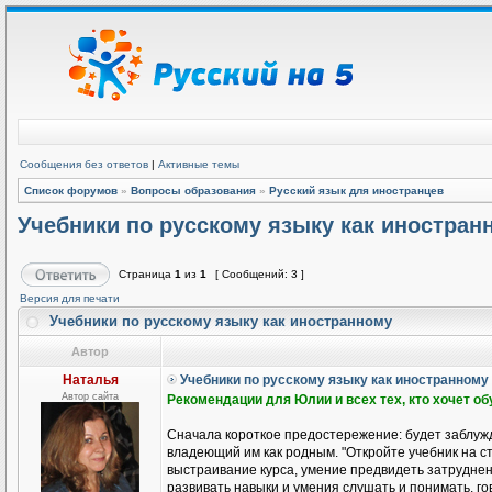
Сообщения без ответов
|
Активные темы
Список форумов
»
Вопросы образования
»
Русский язык для иностранцев
Учебники по русскому языку как иностран
Страница
1
из
1
[ Сообщений: 3 ]
Версия для печати
Учебники по русскому языку как иностранному
Автор
Наталья
Учебники по русскому языку как иностранному
Автор сайта
Рекомендации для Юлии и всех тех, кто хочет о
Сначала короткое предостережение: будет заблужд
владеющий им как родным. "Откройте учебник на ст
выстраивание курса, умение предвидеть затруднени
развивать навыки и умения слушать и понимать, гов