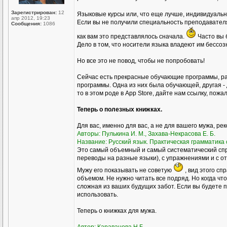
Зарегистрирован:
12
Языковые курсы или, что еще лучше, индивидуал
апр 2012, 19:23
Если вы не получили специальность преподавателя р
Сообщения:
1086
как вам это представлялось сначала.
Часто вы 
Дело в том, что носители языка владеют им бессоз
Но все это не повод, чтобы не попробовать!
Сейчас есть прекрасные обучающие программы, ра
программы. Одна из них была обучающей, другая - 
то в этом роде в Аpp Store, дайте нам ссылку, пожа
Теперь о полезных книжках.
Для вас, именно для вас, а не для вашего мужа, ре
Авторы: Пулькина И. М., Захава-Некрасова Е. Б.
Название: Русский язык. Практическая грамматика с
Это самый объемный и самый систематический спр
переводы на разные языки), с упражнениями и с о
Мужу его показывать не советую
, вид этого сп
объемом. Не нужно читать все подряд. Но когда чт
сложная из ваших будущих забот. Если вы будете пр
использовать.
Теперь о книжках для мужа.