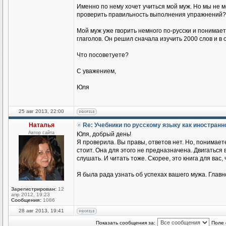
Именно по нему хочет учиться мой муж. Но мы не 
проверить правильность выполнения упражнений?
Мой муж уже гворить немного по-русски и понимае
глаголов. Он решил сначала изучить 2000 слов и в
Что посоветуете?
С уважением,
Юля
25 авг 2013, 22:00
Наталья
Re: Учебники по русскому языку как иностран
Автор сайта
Юля, добрый день!
Я проверила. Вы правы, ответов нет. Но, понимаете
стоит. Она для этого не предназначена. Двигаться
слушать. И читать тоже. Скорее, это книга для вас,
Я была рада узнать об успехах вашего мужа. Главн
Зарегистрирован:
12
апр 2012, 19:23
Сообщения:
1086
28 авг 2013, 19:41
Показать сообщения за:
Поле 