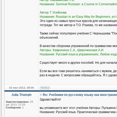
Автор: Караванова Н.Б.
Название: Survival Russian: а Course in Conversati
Автор: Г.Усейнова
Название: Russian in an Easy Way for Beginners, ест
Это один из самых простых курсов для начинающи
тетради. Тот же автор и Т.О. Рзаева, то же названи
Также сейчас популярен учебник С.Чернышева "Пое
объяснений.
В качестве сборника упражнений по грамматике м
Авторы: Хавронина С.А., Широченская А.И.
Название: Русский язык в упражнениях. Любое изд
Существует много и других пособий. Но для начала
Если вы все-таки решитесь заниматься с мужем, де
раз в неделю. С вопросами обращайтесь. Я с удово
02 июл 2012, 09:00
Julia Triumph
Re: Учебники по русскому языку как иностран
Здравствуйте!
Зарегистрирован:
25
авг 2013, 21:55
Сообщения:
1
вы упоминаете вот этот учебник Авторы: Пулькина И
Название: Русский язык. Практическая грамматика с