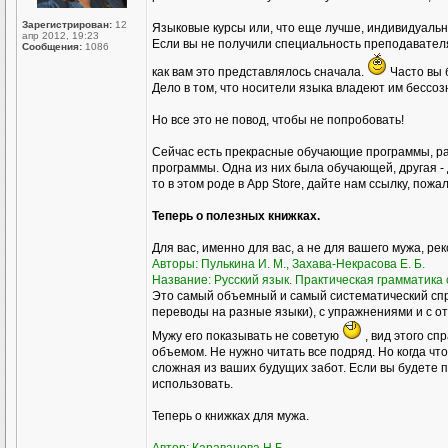
Зарегистрирован:
12
Языковые курсы или, что еще лучше, индивидуал
апр 2012, 19:23
Если вы не получили специальность преподавателя р
Сообщения:
1086
как вам это представлялось сначала.
Часто вы 
Дело в том, что носители языка владеют им бессоз
Но все это не повод, чтобы не попробовать!
Сейчас есть прекрасные обучающие программы, ра
программы. Одна из них была обучающей, другая - 
то в этом роде в Аpp Store, дайте нам ссылку, пожа
Теперь о полезных книжках.
Для вас, именно для вас, а не для вашего мужа, ре
Авторы: Пулькина И. М., Захава-Некрасова Е. Б.
Название: Русский язык. Практическая грамматика с
Это самый объемный и самый систематический спр
переводы на разные языки), с упражнениями и с о
Мужу его показывать не советую
, вид этого сп
объемом. Не нужно читать все подряд. Но когда чт
сложная из ваших будущих забот. Если вы будете пр
использовать.
Теперь о книжках для мужа.