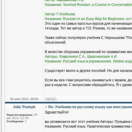
Автор: Караванова Н.Б.
Название: Survival Russian: а Course in Conversati
Автор: Г.Усейнова
Название: Russian in an Easy Way for Beginners, ест
Это один из самых простых курсов для начинающи
тетради. Тот же автор и Т.О. Рзаева, то же названи
Также сейчас популярен учебник С.Чернышева "Пое
объяснений.
В качестве сборника упражнений по грамматике м
Авторы: Хавронина С.А., Широченская А.И.
Название: Русский язык в упражнениях. Любое изд
Существует много и других пособий. Но для начала
Если вы все-таки решитесь заниматься с мужем, де
раз в неделю. С вопросами обращайтесь. Я с удово
02 июл 2012, 09:00
Julia Triumph
Re: Учебники по русскому языку как иностран
Здравствуйте!
Зарегистрирован:
25
авг 2013, 21:55
Сообщения:
1
вы упоминаете вот этот учебник Авторы: Пулькина И
Название: Русский язык. Практическая грамматика с