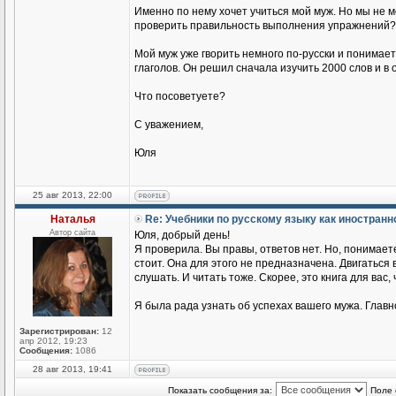
Именно по нему хочет учиться мой муж. Но мы не 
проверить правильность выполнения упражнений?
Мой муж уже гворить немного по-русски и понимае
глаголов. Он решил сначала изучить 2000 слов и в
Что посоветуете?
С уважением,
Юля
25 авг 2013, 22:00
Наталья
Re: Учебники по русскому языку как иностран
Автор сайта
Юля, добрый день!
Я проверила. Вы правы, ответов нет. Но, понимаете
стоит. Она для этого не предназначена. Двигаться
слушать. И читать тоже. Скорее, это книга для вас,
Я была рада узнать об успехах вашего мужа. Главн
Зарегистрирован:
12
апр 2012, 19:23
Сообщения:
1086
28 авг 2013, 19:41
Показать сообщения за:
Поле 