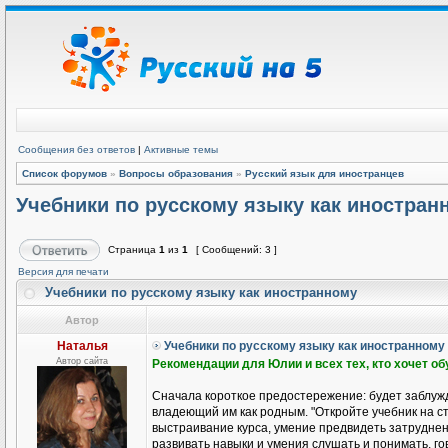
Сообщения без ответов
|
Активные темы
Список форумов
»
Вопросы образования
»
Русский язык для иностранцев
Учебники по русскому языку как иностран
Страница
1
из
1
[ Сообщений: 3 ]
Версия для печати
Учебники по русскому языку как иностранному
Автор
Наталья
Учебники по русскому языку как иностранному
Автор сайта
Рекомендации для Юлии и всех тех, кто хочет о
Сначала короткое предостережение: будет заблужд
владеющий им как родным. "Откройте учебник на ст
выстраивание курса, умение предвидеть затруднени
развивать навыки и умения слушать и понимать, гов