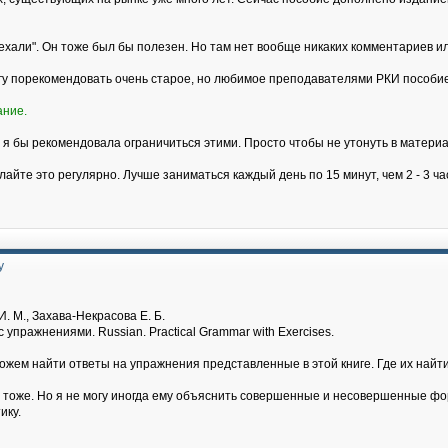
хали". Он тоже был бы полезен. Но там нет вообще никаких комментариев и
огу порекомендовать очень старое, но любимое преподавателями РКИ пособие
ание.
 я бы рекомендовала ограничиться этими. Просто чтобы не утонуть в материа
лайте это регулярно. Лучше заниматься каждый день по 15 минут, чем 2 - 3 ч
у
. М., Захава-Некрасова Е. Б.
 упражнениями. Russian. Practical Grammar with Exercises.
можем найти ответы на упражнения представленные в этой книге. Где их на
т тоже. Но я не могу иногда ему объяснить совершенные и несовершенные фор
ику.