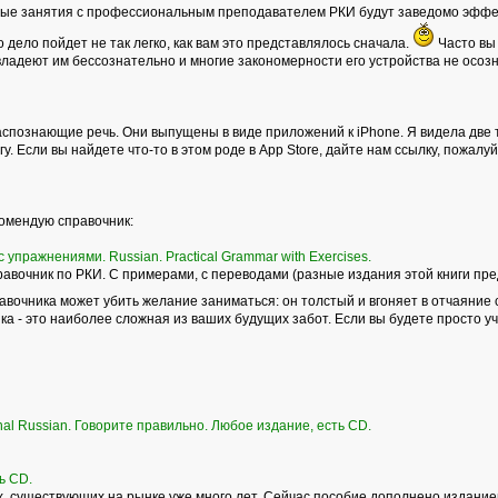
ные занятия с профессиональным преподавателем РКИ будут заведомо эффек
то дело пойдет не так легко, как вам это представлялось сначала.
Часто вы 
владеют им бессознательно и многие закономерности его устройства не осоз
спознающие речь. Они выпущены в виде приложений к iPhone. Я видела две т
у. Если вы найдете что-то в этом роде в Аpp Store, дайте нам ссылку, пожалуй
комендую справочник:
 упражнениями. Russian. Practical Grammar with Exercises.
вочник по РКИ. С примерами, с переводами (разные издания этой книги пре
равочника может убить желание заниматься: он толстый и вгоняет в отчаяние 
а - это наиболее сложная из ваших будущих забот. Если вы будете просто учит
onal Russian. Говорите правильно. Любое издание, есть CD.
ь СD.
 существующих на рынке уже много лет. Сейчас пособие дополнено изданием р