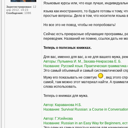
Языковые курсы или, что еще лучше, индивидуаль
Зарегистрирован:
12
апр 2012, 19:23
языка как иностранного, то будьте готовы к тому, ч
Сообщения:
1086
простые вопросы. Дело в том, что носители языка 
Но все это не повод, чтобы не попробовать!
Сейчас есть прекрасные обучающие программы, ра
переводчик. Названий не помню, ссылок дать не мог
Теперь о полезных книжках.
Для вас, именно для вас, а не для вашего мужа, ре
Авторы: Пулькина И. М., Захава-Некрасова Е. Б.
Название: Русский язык. Практическая грамматика с
Это самый объемный и самый систематический спра
Мужу его показывать не советую
, вид этого сп
самой, там можно этот материал найти. А грамматик
слова использовать.
Теперь о книжках для мужа.
Автор: Караванова Н.Б.
Название: Survival Russian: а Course in Conversati
Автор: Г.Усейнова
Название: Russian in an Easy Way for Beginners, ест
Это один из самых простых курсов для начинающих,