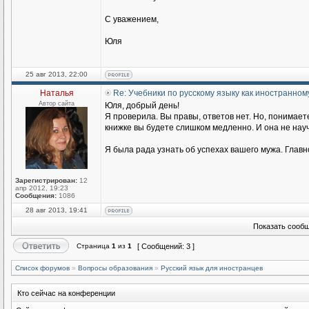
С уважением,
Юля
25 авг 2013, 22:00
Наталья
Re: Учебники по русскому языку как иностранном
Автор сайта
Юля, добрый день!
Я проверила. Вы правы, ответов нет. Но, понимаете
книжке вы будете слишком медленно. И она не научи
Я была рада узнать об успехах вашего мужа. Главн
Зарегистрирован:
12
апр 2012, 19:23
Сообщения:
1086
28 авг 2013, 19:41
Показать сообщ
Страница
1
из
1
[ Сообщений: 3 ]
Список форумов
»
Вопросы образования
»
Русский язык для иностранцев
Кто сейчас на конференции