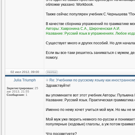
обложке указано: Workbook.
Также сейчас популярен учебник С.Чернышева "Пое
В качестве сборника упражнений по грамматике м
Авторы: Хавронина С.А., Широченская А.И.
Название: Русский язык в упражнениях. Любое изд
Существует много и других пособий. Но для начала
Если вы все-таки решитесь заниматься с мужем, де
помогу.
02 июл 2012, 09:00
Julia Triumph
Re: Учебники по русскому языку как иностранном
Здравствуйте!
Зарегистрирован:
25
авг 2013, 21:55
Сообщения:
1
вы упоминаете вот этот учебник Авторы: Пулькина И
Название: Русский язык. Практическая грамматика с
Именно по нему хочет учиться мой муж. Но мы не 
Мой муж уже гворить немного по-русски и понимае
популярные (ходовые) глаголы, а уж потом граммат
Что посоветуете?