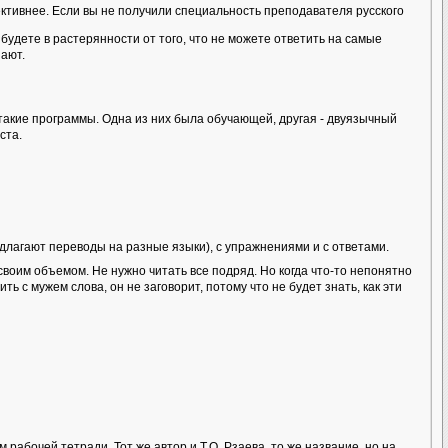
тивнее. Если вы не получили специальность преподавателя русского
будете в растерянности от того, что не можете ответить на самые
нают.
акие программы. Одна из них была обучающей, другая - двуязычный
ста.
длагают переводы на разные языки), с упражнениями и с ответами.
своим объемом. Не нужно читать все подряд. Но когда что-то непонятно
ь с мужем слова, он не заговорит, потому что не будет знать, как эти
абочей тетради. Тот же автор и Т.О. Рзаева, то же название, но на