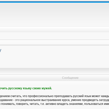
у
Сообщение
бучить русскому языку своих мужей.
ением считать, что профессионально преподавать русский язык может каждый
давание - это рациональное выстраивание курса, умение предвидеть затрудн
 понимать, говорить, читать, т.е. активно владеть знаниями, пользоваться ими