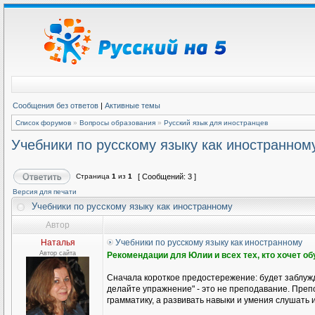
Сообщения без ответов
|
Активные темы
Список форумов
»
Вопросы образования
»
Русский язык для иностранцев
Учебники по русскому языку как иностранном
Страница
1
из
1
[ Сообщений: 3 ]
Версия для печати
Учебники по русскому языку как иностранному
Автор
Наталья
Учебники по русскому языку как иностранному
Автор сайта
Рекомендации для Юлии и всех тех, кто хочет о
Сначала короткое предостережение: будет заблужд
делайте упражнение" - это не преподавание. Препо
грамматику, а развивать навыки и умения слушать и