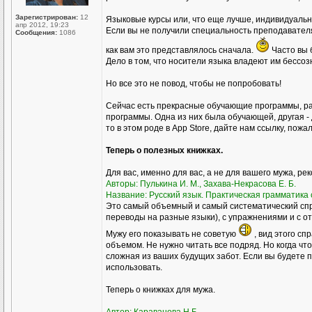
Зарегистрирован:
12
Языковые курсы или, что еще лучше, индивидуал
апр 2012, 19:23
Если вы не получили специальность преподавателя р
Сообщения:
1086
как вам это представлялось сначала.
Часто вы 
Дело в том, что носители языка владеют им бессоз
Но все это не повод, чтобы не попробовать!
Сейчас есть прекрасные обучающие программы, ра
программы. Одна из них была обучающей, другая - 
то в этом роде в Аpp Store, дайте нам ссылку, пожа
Теперь о полезных книжках.
Для вас, именно для вас, а не для вашего мужа, ре
Авторы: Пулькина И. М., Захава-Некрасова Е. Б.
Название: Русский язык. Практическая грамматика с
Это самый объемный и самый систематический спр
переводы на разные языки), с упражнениями и с о
Мужу его показывать не советую
, вид этого сп
объемом. Не нужно читать все подряд. Но когда чт
сложная из ваших будущих забот. Если вы будете пр
использовать.
Теперь о книжках для мужа.