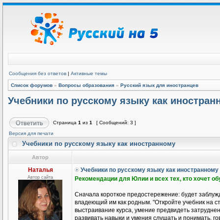
Сообщения без ответов
|
Активные темы
Список форумов
»
Вопросы образования
»
Русский язык для иностранцев
Учебники по русскому языку как иностран
Страница
1
из
1
[ Сообщений: 3 ]
Версия для печати
Учебники по русскому языку как иностранному
Автор
Наталья
Учебники по русскому языку как иностранному
Автор сайта
Рекомендации для Юлии и всех тех, кто хочет о
Сначала короткое предостережение: будет заблужд
владеющий им как родным. "Откройте учебник на ст
выстраивание курса, умение предвидеть затруднени
развивать навыки и умения слушать и понимать, гов