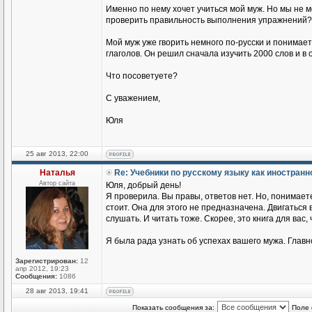
Именно по нему хочет учиться мой муж. Но мы не 
проверить правильность выполнения упражнений?
Мой муж уже гворить немного по-русски и понимае
глаголов. Он решил сначала изучить 2000 слов и в
Что посоветуете?
С уважением,
Юля
25 авг 2013, 22:00
Наталья
Re: Учебники по русскому языку как иностран
Автор сайта
Юля, добрый день!
Я проверила. Вы правы, ответов нет. Но, понимаете
стоит. Она для этого не предназначена. Двигаться
слушать. И читать тоже. Скорее, это книга для вас,
Я была рада узнать об успехах вашего мужа. Главн
Зарегистрирован:
12
апр 2012, 19:23
Сообщения:
1086
28 авг 2013, 19:41
Показать сообщения за:
Поле 