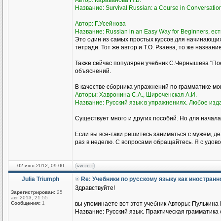
Автор: Караванова Н.Б.
Название: Survival Russian: а Course in Conversati
Автор: Г.Усейнова
Название: Russian in an Easy Way for Beginners, ест
Это один из самых простых курсов для начинающи
тетради. Тот же автор и Т.О. Рзаева, то же названи
Также сейчас популярен учебник С.Чернышева "Пое
объяснений.
В качестве сборника упражнений по грамматике м
Авторы: Хавронина С.А., Широченская А.И.
Название: Русский язык в упражнениях. Любое изд
Существует много и других пособий. Но для начала
Если вы все-таки решитесь заниматься с мужем, де
раз в неделю. С вопросами обращайтесь. Я с удово
02 июл 2012, 09:00
Julia Triumph
Re: Учебники по русскому языку как иностран
Здравствуйте!
Зарегистрирован:
25
авг 2013, 21:55
Сообщения:
1
вы упоминаете вот этот учебник Авторы: Пулькина И
Название: Русский язык. Практическая грамматика с