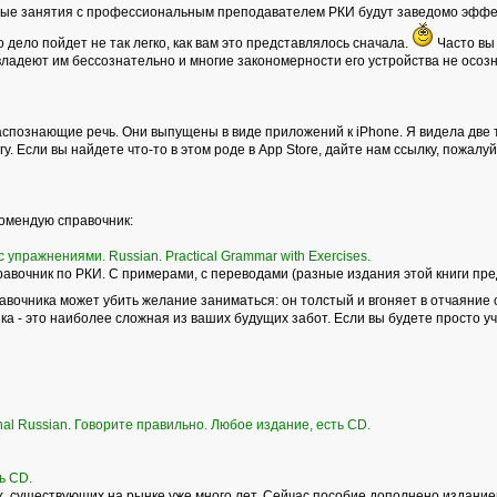
ные занятия с профессиональным преподавателем РКИ будут заведомо эффек
то дело пойдет не так легко, как вам это представлялось сначала.
Часто вы 
владеют им бессознательно и многие закономерности его устройства не осоз
спознающие речь. Они выпущены в виде приложений к iPhone. Я видела две т
у. Если вы найдете что-то в этом роде в Аpp Store, дайте нам ссылку, пожалуй
комендую справочник:
 упражнениями. Russian. Practical Grammar with Exercises.
вочник по РКИ. С примерами, с переводами (разные издания этой книги пре
равочника может убить желание заниматься: он толстый и вгоняет в отчаяние 
а - это наиболее сложная из ваших будущих забот. Если вы будете просто учит
onal Russian. Говорите правильно. Любое издание, есть CD.
ь СD.
 существующих на рынке уже много лет. Сейчас пособие дополнено изданием р