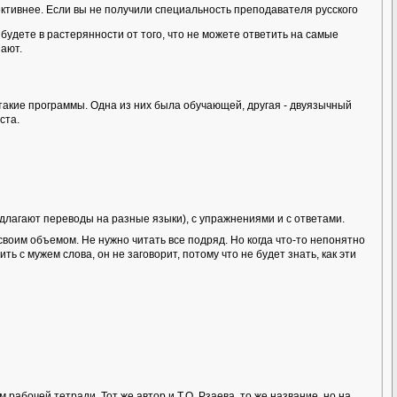
тивнее. Если вы не получили специальность преподавателя русского
будете в растерянности от того, что не можете ответить на самые
нают.
акие программы. Одна из них была обучающей, другая - двуязычный
ста.
длагают переводы на разные языки), с упражнениями и с ответами.
своим объемом. Не нужно читать все подряд. Но когда что-то непонятно
ь с мужем слова, он не заговорит, потому что не будет знать, как эти
абочей тетради. Тот же автор и Т.О. Рзаева, то же название, но на