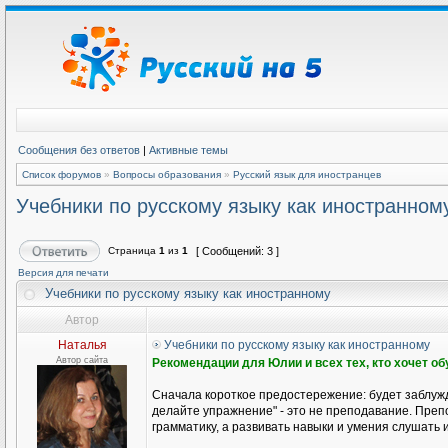
Сообщения без ответов
|
Активные темы
Список форумов
»
Вопросы образования
»
Русский язык для иностранцев
Учебники по русскому языку как иностранном
Страница
1
из
1
[ Сообщений: 3 ]
Версия для печати
Учебники по русскому языку как иностранному
Автор
Наталья
Учебники по русскому языку как иностранному
Автор сайта
Рекомендации для Юлии и всех тех, кто хочет о
Сначала короткое предостережение: будет заблужд
делайте упражнение" - это не преподавание. Препо
грамматику, а развивать навыки и умения слушать и