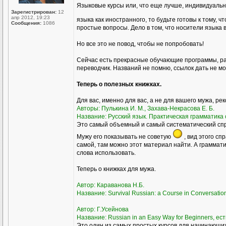
Языковые курсы или, что еще лучше, индивидуаль
Зарегистрирован:
12
апр 2012, 19:23
языка как иностранного, то будьте готовы к тому, ч
Сообщения:
1086
простые вопросы. Дело в том, что носители языка 
Но все это не повод, чтобы не попробовать!
Сейчас есть прекрасные обучающие программы, ра
переводчик. Названий не помню, ссылок дать не мог
Теперь о полезных книжках.
Для вас, именно для вас, а не для вашего мужа, ре
Авторы: Пулькина И. М., Захава-Некрасова Е. Б.
Название: Русский язык. Практическая грамматика с
Это самый объемный и самый систематический спра
Мужу его показывать не советую
, вид этого сп
самой, там можно этот материал найти. А грамматик
слова использовать.
Теперь о книжках для мужа.
Автор: Караванова Н.Б.
Название: Survival Russian: а Course in Conversati
Автор: Г.Усейнова
Название: Russian in an Easy Way for Beginners, ест
Это один из самых простых курсов для начинающих,