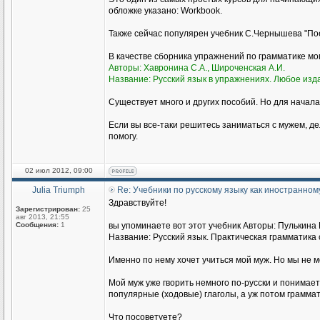
обложке указано: Workbook.
Также сейчас популярен учебник С.Чернышева "Пое
В качестве сборника упражнений по грамматике м
Авторы: Хавронина С.А., Широченская А.И.
Название: Русский язык в упражнениях. Любое изд
Существует много и других пособий. Но для начала
Если вы все-таки решитесь заниматься с мужем, де
помогу.
02 июл 2012, 09:00
Julia Triumph
Re: Учебники по русскому языку как иностранном
Здравствуйте!
Зарегистрирован:
25
авг 2013, 21:55
Сообщения:
1
вы упоминаете вот этот учебник Авторы: Пулькина И
Название: Русский язык. Практическая грамматика с
Именно по нему хочет учиться мой муж. Но мы не 
Мой муж уже гворить немного по-русски и понимае
популярные (ходовые) глаголы, а уж потом граммат
Что посоветуете?