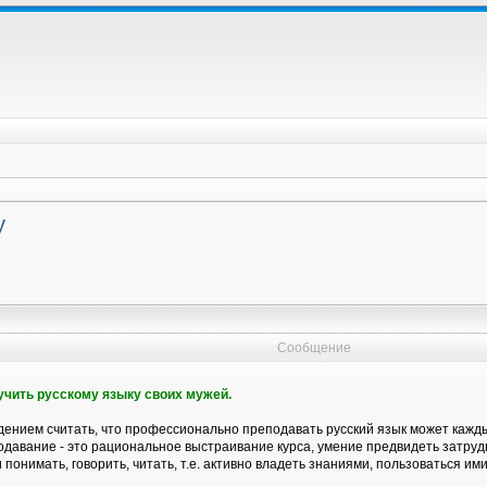
у
Сообщение
бучить русскому языку своих мужей.
ением считать, что профессионально преподавать русский язык может каждый
давание - это рациональное выстраивание курса, умение предвидеть затрудн
 понимать, говорить, читать, т.е. активно владеть знаниями, пользоваться ими