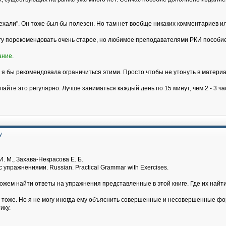
хали". Он тоже был бы полезен. Но там нет вообще никаких комментариев и
огу порекомендовать очень старое, но любимое преподавателями РКИ пособие
ание.
 я бы рекомендовала ограничиться этими. Просто чтобы не утонуть в материа
лайте это регулярно. Лучше заниматься каждый день по 15 минут, чем 2 - 3 ч
у
. М., Захава-Некрасова Е. Б.
 упражнениями. Russian. Practical Grammar with Exercises.
можем найти ответы на упражнения представленные в этой книге. Где их на
т тоже. Но я не могу иногда ему объяснить совершенные и несовершенные фор
ику.