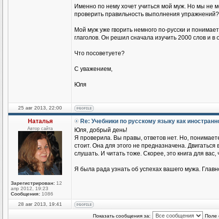
Именно по нему хочет учиться мой муж. Но мы не 
проверить правильность выполнения упражнений?
Мой муж уже гворить немного по-русски и понимае
глаголов. Он решил сначала изучить 2000 слов и в
Что посоветуете?
С уважением,
Юля
25 авг 2013, 22:00
Наталья
Re: Учебники по русскому языку как иностран
Автор сайта
Юля, добрый день!
Я проверила. Вы правы, ответов нет. Но, понимаете
стоит. Она для этого не предназначена. Двигаться
слушать. И читать тоже. Скорее, это книга для вас,
Я была рада узнать об успехах вашего мужа. Главн
Зарегистрирован:
12
апр 2012, 19:23
Сообщения:
1086
28 авг 2013, 19:41
Показать сообщения за:
Поле 