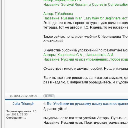
Автор: Караванова Н.Б.
Название: Survival Russian: а Course in Conversati
Автор: Г.Усейнова
Название: Russian in an Easy Way for Beginners, ест
Это один из самых простых курсов для начинающи
тетради. Тот же автор и Т.О. Рзаева, то же названи
Также сейчас популярен учебник С.Чернышева "Пое
объяснений.
В качестве сборника упражнений по грамматике м
Авторы: Хавронина С.А., Широченская А.И.
Название: Русский язык в упражнениях. Любое изд
Существует много и других пособий. Но для начала
Если вы все-таки решитесь заниматься с мужем, де
раз в неделю. С вопросами обращайтесь. Я с удово
02 июл 2012, 09:00
Julia Triumph
Re: Учебники по русскому языку как иностран
Здравствуйте!
Зарегистрирован:
25
авг 2013, 21:55
Сообщения:
1
вы упоминаете вот этот учебник Авторы: Пулькина И
Название: Русский язык. Практическая грамматика с