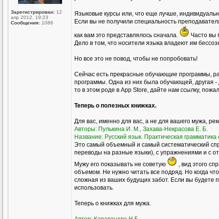
Зарегистрирован:
12
Языковые курсы или, что еще лучше, индивидуал
апр 2012, 19:23
Если вы не получили специальность преподавателя р
Сообщения:
1086
как вам это представлялось сначала.
Часто вы 
Дело в том, что носители языка владеют им бессоз
Но все это не повод, чтобы не попробовать!
Сейчас есть прекрасные обучающие программы, ра
программы. Одна из них была обучающей, другая - 
то в этом роде в Аpp Store, дайте нам ссылку, пожа
Теперь о полезных книжках.
Для вас, именно для вас, а не для вашего мужа, ре
Авторы: Пулькина И. М., Захава-Некрасова Е. Б.
Название: Русский язык. Практическая грамматика с
Это самый объемный и самый систематический спр
переводы на разные языки), с упражнениями и с о
Мужу его показывать не советую
, вид этого сп
объемом. Не нужно читать все подряд. Но когда чт
сложная из ваших будущих забот. Если вы будете пр
использовать.
Теперь о книжках для мужа.