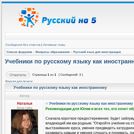
Сообщения без ответов
|
Активные темы
Список форумов
»
Вопросы образования
»
Русский язык для иностранцев
Учебники по русскому языку как иностран
Страница
1
из
1
[ Сообщений: 3 ]
Версия для печати
Учебники по русскому языку как иностранному
Автор
Наталья
Учебники по русскому языку как иностранному
Автор сайта
Рекомендации для Юлии и всех тех, кто хочет о
Сначала короткое предостережение: будет заблужд
владеющий им как родным. "Откройте учебник на ст
выстраивание курса, умение предвидеть затруднени
развивать навыки и умения слушать и понимать, гов