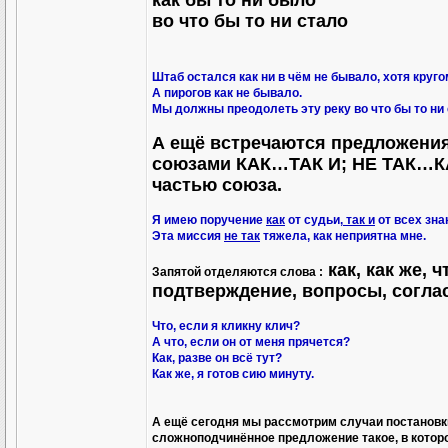
как бы то ни было
во что бы то ни стало
Штаб остался как ни в чём не бывало, хотя круго
А пирогов как не бывало.
Мы должны преодолеть эту реку во что бы то ни 
А ещё встречаются предложени
союзами КАК…ТАК И; НЕ ТАК…КАК
частью союза.
Я имею поручение
как
от судьи,
так и
от всех зна
Эта миссия
не так
тяжела, как неприятна мне.
как, как же, 
Запятой отделяются слова :
подтверждение, вопросы, согла
Что, если я кликну клич?
А что, если он от меня прячется?
Как, разве он всё тут?
Как же, я готов сию минуту.
А ещё сегодня мы рассмотрим случаи постановк
сложноподчинённое предложение такое, в котор