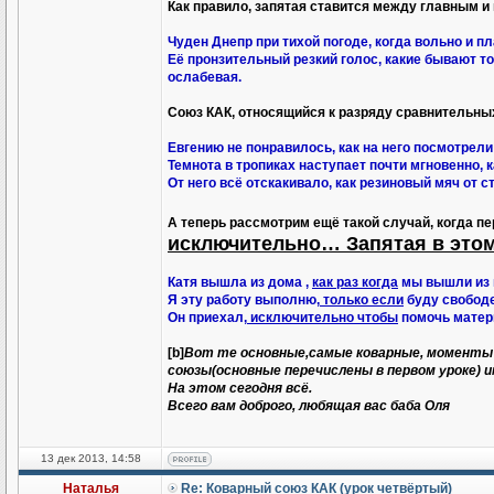
Как правило, запятая ставится между главным и
Чуден Днепр при тихой погоде, когда вольно и п
Её пронзительный резкий голос, какие бывают то
ослабевая.
Союз КАК, относящийся к разряду сравнительны
Евгению не понравилось, как на него посмотрели
Темнота в тропиках наступает почти мгновенно, 
От него всё отскакивало, как резиновый мяч от с
А теперь рассмотрим ещё такой случай, когда п
исключительно… Запятая в этом
Катя вышла из дома ,
как раз когда
мы вышли из
Я эту работу выполню,
только если
буду свободе
Он приехал,
исключительно чтобы
помочь матер
[b]
Вот те основные,самые коварные, моменты 
союзы(основные перечислены в первом уроке) 
На этом сегодня всё.
Всего вам доброго, любящая вас баба Оля
13 дек 2013, 14:58
Наталья
Re: Коварный союз КАК (урок четвёртый)