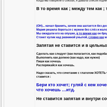
Когда мы говорили о союзах, я давала список подч
В то время как ; между тем как ; 
(ОН)... начал бранить, зачем она шатается без де
Мария решила бороться с мужем без слёз и жал
Мы ожидали его на опушке,
в то время как
он бро
Стонет кулик над равниной унылой,
словно как
м
Запятая не ставится и в цельн
Сделать как следует (как полагается, как подоба
Выполнить как должно (как надо, как нужно)
Пиши как хочешь
Распоряжайся как хочешь.
Надо сказать, что сочетание с глаголом ХОТЕТЬ
ставится :
Бери кто хочет; гуляй с кем хо
что хочешь …итд.
Не ставится запятая и внутри со