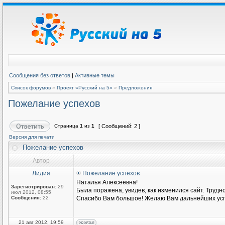
Сообщения без ответов
|
Активные темы
Список форумов
»
Проект «Русский на 5»
»
Предложения
Пожелание успехов
Страница
1
из
1
[ Сообщений: 2 ]
Версия для печати
Пожелание успехов
Автор
Лидия
Пожелание успехов
Наталья Алексеевна!
Зарегистрирован:
29
Была поражена, увидев, как изменился сайт. Трудн
июл 2012, 08:55
Сообщения:
22
Спасибо Вам большое! Желаю Вам дальнейших усп
21 авг 2012, 19:59