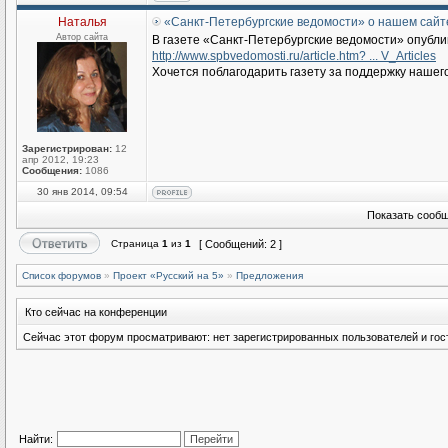
Наталья
«Санкт-Петербургские ведомости» о нашем сайт
Автор сайта
В газете «Санкт-Петербургские ведомости» опубл
http://www.spbvedomosti.ru/article.htm? ... V_Articles
Хочется поблагодарить газету за поддержку нашег
Зарегистрирован:
12
апр 2012, 19:23
Сообщения:
1086
30 янв 2014, 09:54
Показать сообщ
Страница
1
из
1
[ Сообщений: 2 ]
Список форумов
»
Проект «Русский на 5»
»
Предложения
Кто сейчас на конференции
Сейчас этот форум просматривают: нет зарегистрированных пользователей и гост
Найти: