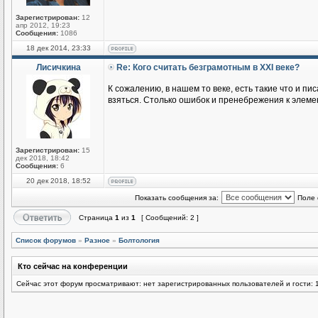
Зарегистрирован:
12
апр 2012, 19:23
Сообщения:
1086
18 дек 2014, 23:33
Лисичкина
Re: Кого считать безграмотным в XXI веке?
К сожалению, в нашем то веке, есть такие что и пи
взяться. Столько ошибок и пренебрежения к элеме
Зарегистрирован:
15
дек 2018, 18:42
Сообщения:
6
20 дек 2018, 18:52
Показать сообщения за:
Поле 
Страница
1
из
1
[ Сообщений: 2 ]
Список форумов
»
Разное
»
Болтология
Кто сейчас на конференции
Сейчас этот форум просматривают: нет зарегистрированных пользователей и гости: 