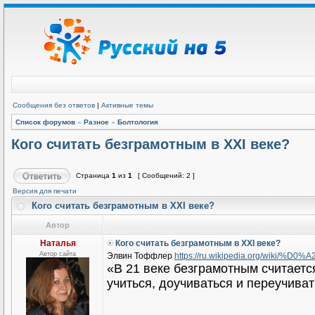
Сообщения без ответов
|
Активные темы
Список форумов
»
Разное
»
Болтология
Кого считать безграмотным в XXI веке?
Страница
1
из
1
[ Сообщений: 2 ]
Версия для печати
Кого считать безграмотным в XXI веке?
Автор
Наталья
Кого считать безграмотным в XXI веке?
Автор сайта
Элвин Тоффлер
https://ru.wikipedia.org/wiki/%D
«В 21 веке безграмотным считается н
учиться, доучиваться и переучиват