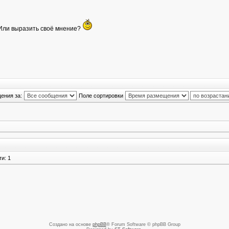
? Или выразить своё мнение?
ения за:
Поле сортировки
и: 1
Создано на основе
phpBB
® Forum Software © phpBB Group