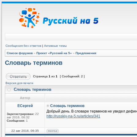
Сообщения без ответов
|
Активные темы
Список форумов
»
Проект «Русский на 5»
»
Предложения
Словарь терминов
Страница
1
из
1
[ Сообщений: 2 ]
Версия для печати
Словарь терминов
Автор
ЕСергей
Словарь терминов
Добрый день. В словаре терминов не увидел дефин
Зарегистрирован:
22
http://russkiy-na-5.ru/articles/341
авг 2016, 06:32
Сообщения:
1
22 авг 2016, 06:35