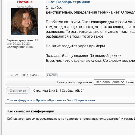
Наталья
Re: Словарь терминов
Автор сайта
Спасибо.
Действительно, определения термина нет. О предл
Проблема вот в чем. Этот словарик для совсем мал
том, что дети еще не знают, что это за слова, заче
раздельно. То есть изначально они узнают, как писа
разбираются в том, что это такое.
Зарегистрирован:
12
апр 2012, 19:23
Понятие вводится через примеры.
Сообщения:
1086
Это лес. В лесу красиво. За лесом деревня.
В, за
, лес - это отдельные слова. Со словом
лес
сл
03 сен 2016, 04:32
Показать сообщения за:
Поле 
Страница
1
из
1
[ Сообщений: 2 ]
Список форумов
»
Проект «Русский на 5»
»
Предложения
Кто сейчас на конференции
Сейчас этот форум просматривают: нет зарегистрированных пользователей и гости: 