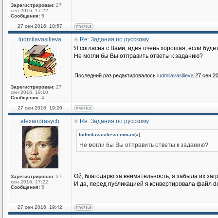
Зарегистрирован:
27
сен 2016, 17:22
Сообщения:
5
27 сен 2016, 18:57
ludmilavasilieva
Re: Задания по русскому
Я согласна с Вами, идея очень хорошая, если буде
Не могли бы Вы отправить ответы к заданию?
Последний раз редактировалось
ludmilavasilieva
27 сен 20
Зарегистрирован:
27
сен 2016, 19:10
Сообщения:
4
27 сен 2016, 19:20
alexandrasych
Re: Задания по русскому
ludmilavasilieva писал(а):
Не могли бы Вы отправить ответы к заданию?
Ой, благодарю за внимательность, я забыла их загр
Зарегистрирован:
27
сен 2016, 17:22
И да, перед публикацией я конвертировала файл do
Сообщения:
5
27 сен 2016, 19:42