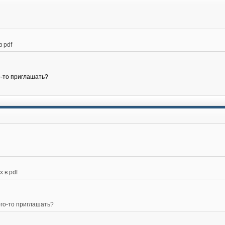
 pdf
о-то приглашать?
 в pdf
ого-то приглашать?