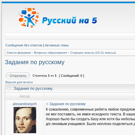
Сообщения без ответов
|
Активные темы
Список форумов
»
Вопросы образования
»
Старшие классы (10-11 классы)
Задания по русскому
Страница
1
из
1
[ Сообщений: 6 ]
Версия для печати
Задания по русскому
Автор
alexandrasych
Задания по русскому
К сожалению, современные ребята любое предложе
не мог поставить, не имея исходного текста. В наш
Хорошо было бы создать базу или хотя бы небольш
д/з ленивым учащимся. Было неплохо поделиться д