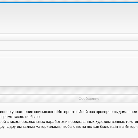
Сообщение
нное упражнение списывают в Интернете. Иной раз проверяешь домашнее за
е время такого не было.
ой список персональных наработок и переделанных художественных текстов,
руг с другом такими материалами, чтобы ответы нельзя было найти в Интерн