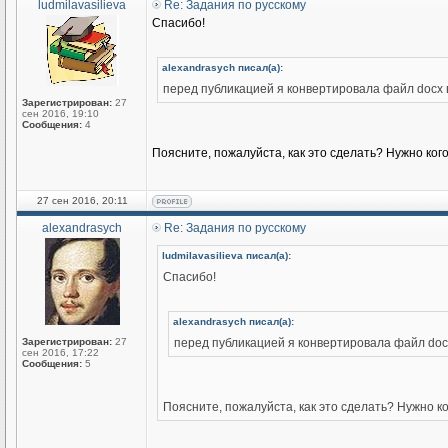
ludmilavasilieva
Re: Задания по русскому
Спасибо!
alexandrasych писал(а):
перед публикацией я конвертировала файл docx в
Зарегистрирован:
27
сен 2016, 19:10
Сообщения:
4
Поясните, пожалуйста, как это сделать? Нужно ког
27 сен 2016, 20:11
alexandrasych
Re: Задания по русскому
ludmilavasilieva писал(а):
Спасибо!
alexandrasych писал(а):
Зарегистрирован:
27
перед публикацией я конвертировала файл docx
сен 2016, 17:22
Сообщения:
5
Поясните, пожалуйста, как это сделать? Нужно к