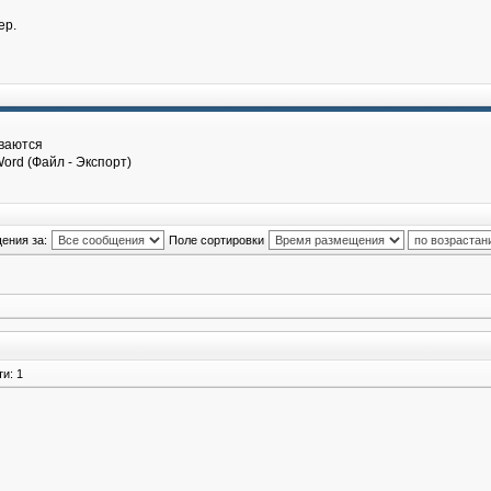
ер.
ываются
ord (Файл - Экспорт)
ения за:
Поле сортировки
и: 1