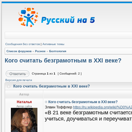
Сообщения без ответов
|
Активные темы
Список форумов
»
Разное
»
Болтология
Кого считать безграмотным в XXI веке?
Страница
1
из
1
[ Сообщений: 2 ]
Версия для печати
Кого считать безграмотным в XXI веке?
Автор
Наталья
Кого считать безграмотным в XXI веке?
Автор сайта
Элвин Тоффлер
https://ru.wikipedia.org/wiki/%D
«В 21 веке безграмотным считается н
учиться, доучиваться и переучиват