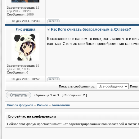
Зарегистрирован:
12
апр 2012, 19:23
Сообщения:
1086
18 дек 2014, 23:33
Лисичкина
Re: Кого считать безграмотным в XXI веке?
К сожалению, в нашем то веке, есть такие что и пи
взяться. Столько ошибок и пренебрежения к элеме
Зарегистрирован:
15
дек 2018, 18:42
Сообщения:
6
20 дек 2018, 18:52
Показать сообщения за:
Поле 
Страница
1
из
1
[ Сообщений: 2 ]
Список форумов
»
Разное
»
Болтология
Кто сейчас на конференции
Сейчас этот форум просматривают: нет зарегистрированных пользователей и гости: 