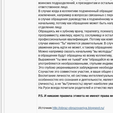
воинских подразделений, к президентам и остальны
ответственное лицо.
В случае когда в коллективе подчиненный обращает
изключения, например в вопросах связанных с пе
в случае обращения руководства к подчинённому н
начальнику, потому как обращение может быть напр
отделение лицу.
Обращаясь же к зубному врачу, терапевту, психиатр
программисту, ювелиру, юристу, сослуживцу и остал
профессиональная квалификация. Потому как компет
случае именно "Ты" является уважительным. В случ
уважении речь идти не может, к такому обращени
Можно например сказать начальнику "вы молодцы" и
в обращении будут обращены ко всему коллективу, а
Выражения "ты мне не тыкай" или "обращайся ко м
употребляются необразованными, глупыми индиви
Это глубоко укоренившееся заблуждение необходим
Соучастие это совместное участие, и ваше общее 
Воспитание личности, её системы интеллектуальн
особенностях его сознания и деятельности, являе
(личность), а не "вы"(личность) звучит наиболее ув
На Руси всегда почитали родителей и отчество яв
P.S. И никакие правила этикета не имеют права м
Источник
http://obraz-obrazovaniya.blogspot.ru/