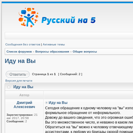
Сообщения без ответов
|
Активные темы
Список форумов
»
Вопросы образования
»
Общие вопросы
Иду на Вы
Страница
1
из
1
[ Сообщений: 2 ]
Версия для печати
Иду на Вы
Автор
Дмитрий
Иду на Вы
Алексеевич
Сегодня обращение к одному человеку на "вы" изп
формальное обращение от неформального.
Зарегистрирован:
21
Довожу до вашего сведения, что это огромная оши
авг 2017, 20:58
Сообщения:
2
Вы это множественное число, и неважно в каком ли
Обратиться на "вы" можно к человеку отвечающему з
ассистентами, к любому из бригады скорой помощи,