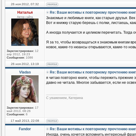
26 ноя 2012, 07:32
Наталья
Re: Ваши мотивы к повторному прочтению кни
Автор сайта
Знакомые и любимые книги, как старые друзья. Век б
Вот и книжку старую берешь с полки, листаешь, ка
А иногда получается и целиком перечитать. Тогда о
Я за то, чтобы возвращаться к знакомым книгам вр
новое, какие-то нюансы открываются, какие-то но
Зарегистрирован:
12
апр 2012, 19:23
Сообщения:
1086
26 ноя 2012, 13:19
Vladas
Re: Ваши мотивы к повторному прочтению кни
я читаю повторно книги, чтобы пережить прежние э
давно не читала. Многое забывается, если не осве
_________________
С уважением, Катерина
Зарегистрирован:
17
май 2013, 08:26
Сообщения:
6
17 май 2013, 22:08
Fandor
Re: Ваши мотивы к повторному прочтению кни
Иногда, очень хочется вспомнить интересный фрагм