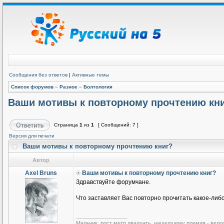
Сообщения без ответов
|
Активные темы
Список форумов
»
Разное
»
Болтология
Ваши мотивы к повторному прочтению кн
Страница
1
из
1
[ Сообщений: 7 ]
Версия для печати
Ваши мотивы к повторному прочтению книг?
Автор
Axel Bruns
Ваши мотивы к повторному прочтению книг?
Здравствуйте форумчане.
Что заставляет Вас повторно прочитать какое-ли
_________________
Мальчик, рост метр двадцать, нашедшему премия - вело