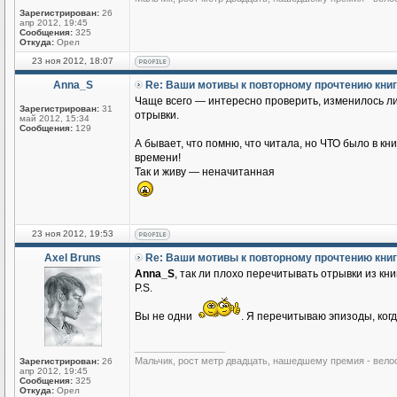
Зарегистрирован:
26
апр 2012, 19:45
Сообщения:
325
Откуда:
Орел
23 ноя 2012, 18:07
Anna_S
Re: Ваши мотивы к повторному прочтению кни
Чаще всего — интересно проверить, изменилось ли 
Зарегистрирован:
31
отрывки.
май 2012, 15:34
Сообщения:
129
А бывает, что помню, что читала, но ЧТО было в кн
времени!
Так и живу — неначитанная
23 ноя 2012, 19:53
Axel Bruns
Re: Ваши мотивы к повторному прочтению кни
Anna_S
, так ли плохо перечитывать отрывки из кн
P.S.
Вы не одни
. Я перечитываю эпизоды, ког
_________________
Мальчик, рост метр двадцать, нашедшему премия - вело
Зарегистрирован:
26
апр 2012, 19:45
Сообщения:
325
Откуда:
Орел