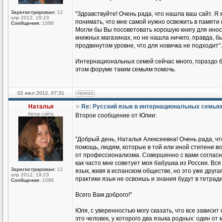
Зарегистрирован:
12
"Здравствуйте! Очень рада, что нашла ваш сайт. Я 
апр 2012, 19:23
понимать, что мне самой нужно освежить в памяти 
Сообщения:
1086
Могли бы Вы посоветовать хорошую книгу для иност
книжных магазинах, но не нашла ничего, правда, бы
продвинутом уровне, что для новичка не подходит".
Интернациональных семей сейчас много, гораздо б
этом форуме таким семьям помочь.
02 июл 2012, 07:31
Наталья
Re: Русский язык в интернациональных семья
Автор сайта
Второе сообщение от Юлии:
"Добрый день, Наталья Алексеевна! Очень рада, чт
помощь, людям, которые в той или иной степени во
от профессионализма. Совершенно с вами согласна
как часто мне советует моя бабушка из России. Вся 
Зарегистрирован:
12
язык, живя в испанском обществе, но это уже друга
апр 2012, 19:23
практики язык не освоишь и знания будут в тетради
Сообщения:
1086
Всего Вам доброго!"
Юля, с уверенностью могу сказать, что все зависит
это человек, у которого два языка родных: один о