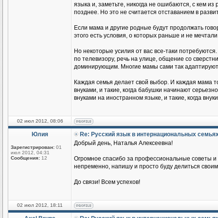
языка и, заметьте, никогда не ошибаются, с кем из
позднее. Но это не считается отставанием в разви
Если мама и другие родные будут продолжать говор
этого есть условия, о которых раньше и не мечтали
Но некоторые усилия от вас все-таки потребуются.
по телевизору, речь на улице, общение со сверстник
доминирующим. Многие мамы сами так адаптируются
Каждая семья делает свой выбор. И каждая мама т
внуками, и такие, когда бабушки начинают серьезн
внуками на иностранном языке, и такие, когда вн
02 июл 2012, 08:06
Юлия
Re: Русский язык в интернациональных семья
Добрый день, Наталья Алексеевна!
Зарегистрирован:
01
июл 2012, 04:31
Сообщения:
12
Огромное спасибо за профессиональные советы и п
непременно, напишу и просто буду делиться своим
До связи! Всем успехов!
02 июл 2012, 18:11