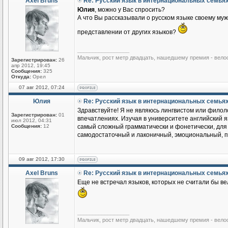
Axel Bruns
Re: Русский язык в интернациональных семья
Юлия
, можно у Вас спросить?
А что Вы рассказывали о русском языке своему му
представлении от других языков?
_________________
Мальчик, рост метр двадцать, нашедшему премия - вело
Зарегистрирован:
26
апр 2012, 19:45
Сообщения:
325
Откуда:
Орел
07 авг 2012, 07:24
Юлия
Re: Русский язык в интернациональных семья
Здравствуйте! Я не являюсь лингвистом или филоло
Зарегистрирован:
01
впечатлениях. Изучая в университете английский яз
июл 2012, 04:31
Сообщения:
12
самый сложный грамматически и фонетически, для м
самодостаточный и лаконичный, эмоциональный, по
09 авг 2012, 17:30
Axel Bruns
Re: Русский язык в интернациональных семья
Еще не встречал языков, которых не считали бы ве
_________________
Мальчик, рост метр двадцать, нашедшему премия - вело