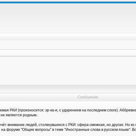
Сообщение
емая РКИ (произносится: эр-ка-и, с ударением на последнем слоге). Аббрев
й не является родным.
ечёт внимание людей, столкнувшихся с РКИ: сфера смежная, но другая. Но ко
а форуме "Общие вопросы" в теме "Иностранные слова в русском языке". Во