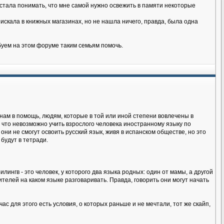
я стала понимать, что мне самой нужно освежить в памяти некоторые
искала в книжных магазинах, но не нашла ничего, правда, была одна
буем на этом форуме таким семьям помочь.
нам в помощь, людям, которые в той или иной степени вовлечены в
 что невозможно учить взрослого человека иностранному языку по
 они не смогут освоить русский язык, живя в испанском обществе, но это
будут в тетради.
лингв - это человек, у которого два языка родных: один от мамы, а другой
телей на каком языке разговаривать. Правда, говорить они могут начать
ас для этого есть условия, о которых раньше и не мечтали, тот же скайп,