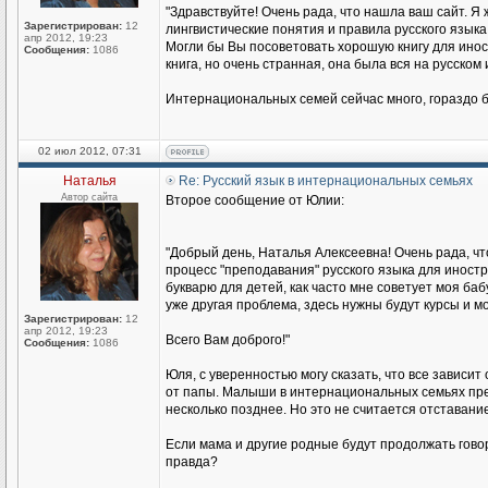
"Здравствуйте! Очень рада, что нашла ваш сайт. Я 
Зарегистрирован:
12
лингвистические понятия и правила русского языка
апр 2012, 19:23
Могли бы Вы посоветовать хорошую книгу для иност
Сообщения:
1086
книга, но очень странная, она была вся на русском
Интернациональных семей сейчас много, гораздо б
02 июл 2012, 07:31
Наталья
Re: Русский язык в интернациональных семьях
Автор сайта
Второе сообщение от Юлии:
"Добрый день, Наталья Алексеевна! Очень рада, чт
процесс "преподавания" русского языка для иност
букварю для детей, как часто мне советует моя баб
уже другая проблема, здесь нужны будут курсы и мо
Зарегистрирован:
12
апр 2012, 19:23
Всего Вам доброго!"
Сообщения:
1086
Юля, с уверенностью могу сказать, что все зависит
от папы. Малыши в интернациональных семьях прекр
несколько позднее. Но это не считается отставание
Если мама и другие родные будут продолжать говори
правда?