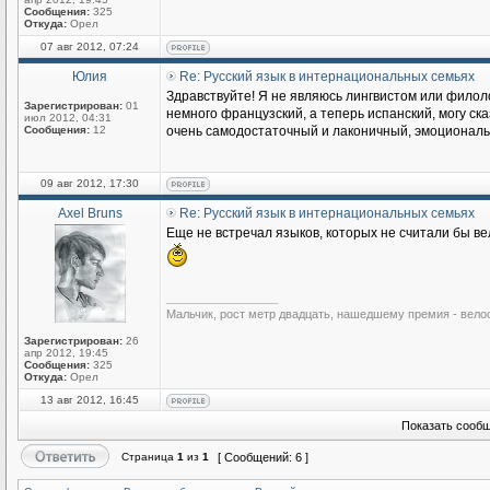
Сообщения:
325
Откуда:
Орел
07 авг 2012, 07:24
Юлия
Re: Русский язык в интернациональных семьях
Здравствуйте! Я не являюсь лингвистом или филоло
Зарегистрирован:
01
немного французский, а теперь испанский, могу ска
июл 2012, 04:31
Сообщения:
12
очень самодостаточный и лаконичный, эмоциональны
09 авг 2012, 17:30
Axel Bruns
Re: Русский язык в интернациональных семьях
Еще не встречал языков, которых не считали бы ве
_________________
Мальчик, рост метр двадцать, нашедшему премия - вело
Зарегистрирован:
26
апр 2012, 19:45
Сообщения:
325
Откуда:
Орел
13 авг 2012, 16:45
Показать сообщ
Страница
1
из
1
[ Сообщений: 6 ]