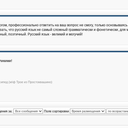
гом, профессионально ответить на ваш вопрос не cмогу, только основываясь 
зать, что русский язык не самый сложный грамматически и фонетически, для м
й, поэтичный. Русский язык - великий и могучий!
ликими!
сипед (м\ф Трое из Простоквашино)
ения за:
Поле сортировки