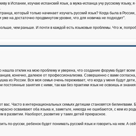
живу в Испании, изучаю испанский язык, а мужа-испанца учу русскому языку, 
.
ранца, который только начинает изучать русский язык? Когда была в России, 
 и уже на достаточно продвинутом уровне, что для новичка не подходит".
ольше, чем раньше. И почти в каждой есть языковые проблемы. Что ж, попро
о нашла отклик на мою проблему и уверена, что создание форума будет всем 
ранцев, конечно, далекое от профессионализма. Совершенно с вами согласна,
ушка из России. Вся моя семья очень переживает, что когда у меня будут дети,
и постоянные занятия с ними, так как без практики язык не освоишь и знания 
 от вас. Часто в интернациональных семьях детишки становятся билингвами. Би
асно осваивают оба языка и, заметьте, никогда не ошибаются, с кем из роди
м в развитии. Наоборот, развитие у таких детей прекрасное.
ть по-русски, ребенок будет понимать русский язык и говорить на нем. А сейч