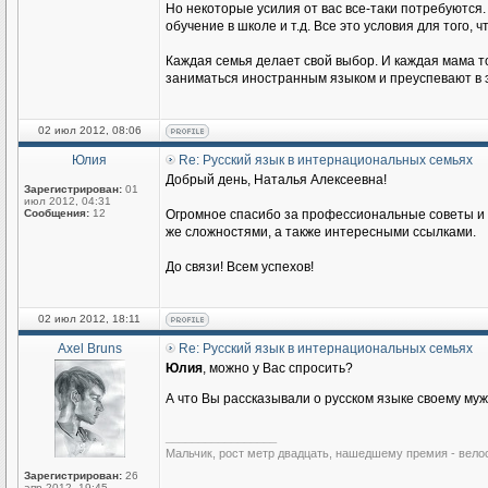
Но некоторые усилия от вас все-таки потребуются.
обучение в школе и т.д. Все это условия для того
Каждая семья делает свой выбор. И каждая мама то
заниматься иностранным языком и преуспевают в э
02 июл 2012, 08:06
Юлия
Re: Русский язык в интернациональных семьях
Добрый день, Наталья Алексеевна!
Зарегистрирован:
01
июл 2012, 04:31
Сообщения:
12
Огромное спасибо за профессиональные советы и п
же сложностями, а также интересными ссылками.
До связи! Всем успехов!
02 июл 2012, 18:11
Axel Bruns
Re: Русский язык в интернациональных семьях
Юлия
, можно у Вас спросить?
А что Вы рассказывали о русском языке своему му
_________________
Мальчик, рост метр двадцать, нашедшему премия - вело
Зарегистрирован:
26
апр 2012, 19:45