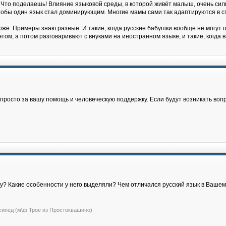
 Что поделаешь! Влияние языковой среды, в которой живёт малыш, очень силь
, чтобы один язык стал доминирующим. Многие мамы сами так адаптируются в с
же. Примеры знаю разные. И такие, когда русские бабушки вообще не могут о
том, а потом разговаривают с внуками на иностранном языке, и такие, когда
росто за вашу помощь и человеческую поддержку. Если будут возникать воп
жу? Какие особенности у него выделяли? Чем отличался русский язык в Ваше
сипед (м\ф Трое из Простоквашино)