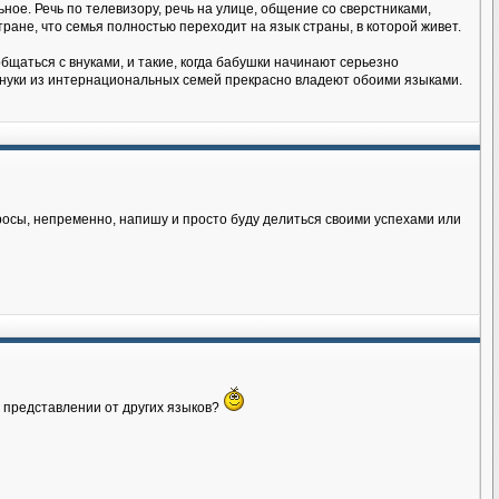
ное. Речь по телевизору, речь на улице, общение со сверстниками,
тране, что семья полностью переходит на язык страны, в которой живет.
бщаться с внуками, и такие, когда бабушки начинают серьезно
 внуки из интернациональных семей прекрасно владеют обоими языками.
росы, непременно, напишу и просто буду делиться своими успехами или
м представлении от других языков?