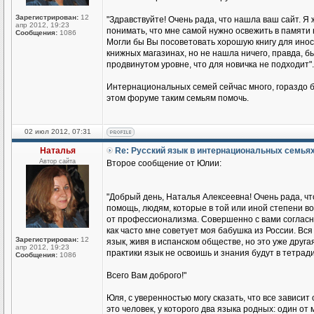
Зарегистрирован:
12
"Здравствуйте! Очень рада, что нашла ваш сайт. Я 
апр 2012, 19:23
понимать, что мне самой нужно освежить в памяти 
Сообщения:
1086
Могли бы Вы посоветовать хорошую книгу для иност
книжных магазинах, но не нашла ничего, правда, бы
продвинутом уровне, что для новичка не подходит".
Интернациональных семей сейчас много, гораздо б
этом форуме таким семьям помочь.
02 июл 2012, 07:31
Наталья
Re: Русский язык в интернациональных семья
Автор сайта
Второе сообщение от Юлии:
"Добрый день, Наталья Алексеевна! Очень рада, чт
помощь, людям, которые в той или иной степени во
от профессионализма. Совершенно с вами согласна
как часто мне советует моя бабушка из России. Вся 
Зарегистрирован:
12
язык, живя в испанском обществе, но это уже друга
апр 2012, 19:23
практики язык не освоишь и знания будут в тетради
Сообщения:
1086
Всего Вам доброго!"
Юля, с уверенностью могу сказать, что все зависит
это человек, у которого два языка родных: один о