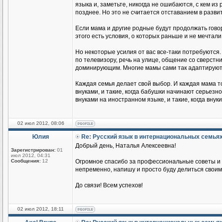
языка и, заметьте, никогда не ошибаются, с кем из
позднее. Но это не считается отставанием в разви
Если мама и другие родные будут продолжать говор
этого есть условия, о которых раньше и не мечтали
Но некоторые усилия от вас все-таки потребуются.
по телевизору, речь на улице, общение со сверстник
доминирующим. Многие мамы сами так адаптируются
Каждая семья делает свой выбор. И каждая мама т
внуками, и такие, когда бабушки начинают серьезн
внуками на иностранном языке, и такие, когда вн
02 июл 2012, 08:06
Юлия
Re: Русский язык в интернациональных семья
Добрый день, Наталья Алексеевна!
Зарегистрирован:
01
июл 2012, 04:31
Сообщения:
12
Огромное спасибо за профессиональные советы и п
непременно, напишу и просто буду делиться своим
До связи! Всем успехов!
02 июл 2012, 18:11