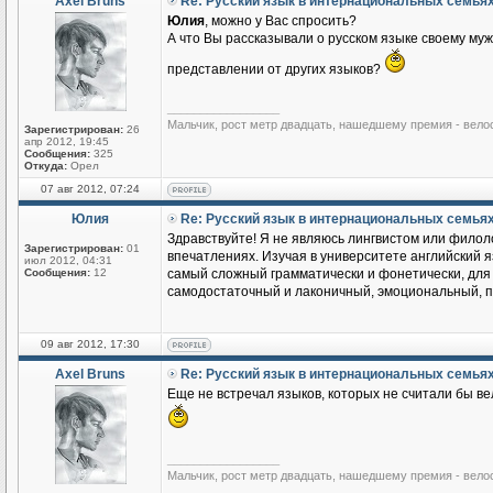
Axel Bruns
Re: Русский язык в интернациональных семья
Юлия
, можно у Вас спросить?
А что Вы рассказывали о русском языке своему му
представлении от других языков?
_________________
Мальчик, рост метр двадцать, нашедшему премия - вело
Зарегистрирован:
26
апр 2012, 19:45
Сообщения:
325
Откуда:
Орел
07 авг 2012, 07:24
Юлия
Re: Русский язык в интернациональных семья
Здравствуйте! Я не являюсь лингвистом или филоло
Зарегистрирован:
01
впечатлениях. Изучая в университете английский яз
июл 2012, 04:31
Сообщения:
12
самый сложный грамматически и фонетически, для м
самодостаточный и лаконичный, эмоциональный, по
09 авг 2012, 17:30
Axel Bruns
Re: Русский язык в интернациональных семья
Еще не встречал языков, которых не считали бы ве
_________________
Мальчик, рост метр двадцать, нашедшему премия - вело