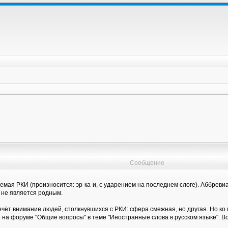
Сообщение
емая РКИ (произносится: эр-ка-и, с ударением на последнем слоге). Аббрев
й не является родным.
ечёт внимание людей, столкнувшихся с РКИ: сфера смежная, но другая. Но ко
а форуме "Общие вопросы" в теме "Иностранные слова в русском языке". Во