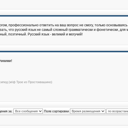
гом, профессионально ответить на ваш вопрос не cмогу, только основываясь 
зать, что русский язык не самый сложный грамматически и фонетически, для м
й, поэтичный. Русский язык - великий и могучий!
ликими!
сипед (м\ф Трое из Простоквашино)
ения за:
Поле сортировки