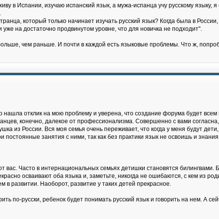
живу в Испании, изучаю испанский язык, а мужа-испанца учу русскому языку, 
.
ранца, который только начинает изучать русский язык? Когда была в России, 
 и уже на достаточно продвинутом уровне, что для новичка не подходит".
ольше, чем раньше. И почти в каждой есть языковые проблемы. Что ж, попро
о нашла отклик на мою проблему и уверена, что создание форума будет всем 
ранцев, конечно, далекое от профессионализма. Совершенно с вами согласна,
ушка из России. Вся моя семья очень переживает, что когда у меня будут дети,
и постоянные занятия с ними, так как без практики язык не освоишь и знания 
 от вас. Часто в интернациональных семьях детишки становятся билингвами. Би
асно осваивают оба языка и, заметьте, никогда не ошибаются, с кем из роди
м в развитии. Наоборот, развитие у таких детей прекрасное.
ть по-русски, ребенок будет понимать русский язык и говорить на нем. А сейч