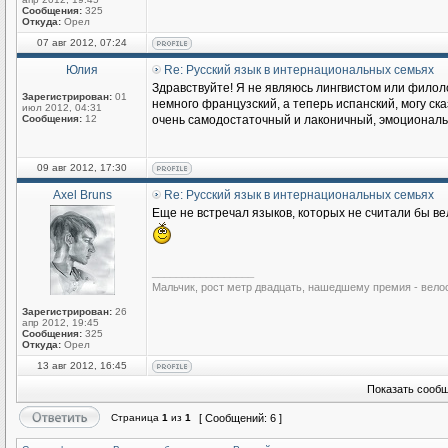
Сообщения:
325
Откуда:
Орел
07 авг 2012, 07:24
Юлия
Re: Русский язык в интернациональных семьях
Здравствуйте! Я не являюсь лингвистом или филоло
Зарегистрирован:
01
немного французский, а теперь испанский, могу ска
июл 2012, 04:31
Сообщения:
12
очень самодостаточный и лаконичный, эмоциональны
09 авг 2012, 17:30
Axel Bruns
Re: Русский язык в интернациональных семьях
Еще не встречал языков, которых не считали бы ве
_________________
Мальчик, рост метр двадцать, нашедшему премия - вело
Зарегистрирован:
26
апр 2012, 19:45
Сообщения:
325
Откуда:
Орел
13 авг 2012, 16:45
Показать сообщ
Страница
1
из
1
[ Сообщений: 6 ]