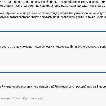
 Что поделаешь! Влияние языковой среды, в которой живёт малыш, очень силь
, чтобы один язык стал доминирующим. Многие мамы сами так адаптируются в с
же. Примеры знаю разные. И такие, когда русские бабушки вообще не могут о
том, а потом разговаривают с внуками на иностранном языке, и такие, когда
росто за вашу помощь и человеческую поддержку. Если будут возникать воп
жу? Какие особенности у него выделяли? Чем отличался русский язык в Ваше
сипед (м\ф Трое из Простоквашино)