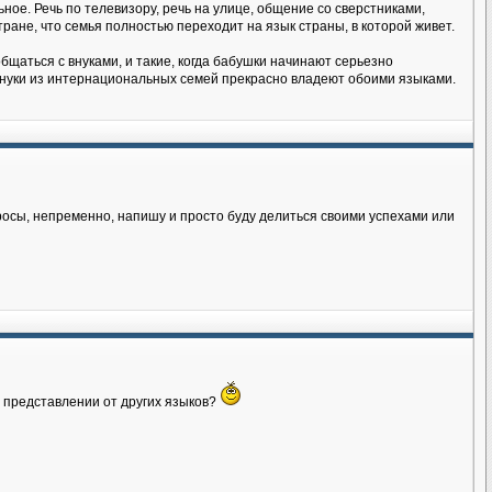
ное. Речь по телевизору, речь на улице, общение со сверстниками,
тране, что семья полностью переходит на язык страны, в которой живет.
бщаться с внуками, и такие, когда бабушки начинают серьезно
 внуки из интернациональных семей прекрасно владеют обоими языками.
росы, непременно, напишу и просто буду делиться своими успехами или
м представлении от других языков?