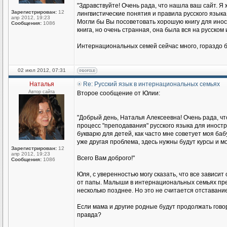
"Здравствуйте! Очень рада, что нашла ваш сайт. Я 
Зарегистрирован:
12
лингвистические понятия и правила русского языка
апр 2012, 19:23
Могли бы Вы посоветовать хорошую книгу для иност
Сообщения:
1086
книга, но очень странная, она была вся на русском
Интернациональных семей сейчас много, гораздо б
02 июл 2012, 07:31
Наталья
Re: Русский язык в интернациональных семьях
Автор сайта
Второе сообщение от Юлии:
"Добрый день, Наталья Алексеевна! Очень рада, чт
процесс "преподавания" русского языка для иност
букварю для детей, как часто мне советует моя баб
уже другая проблема, здесь нужны будут курсы и мо
Зарегистрирован:
12
апр 2012, 19:23
Всего Вам доброго!"
Сообщения:
1086
Юля, с уверенностью могу сказать, что все зависит
от папы. Малыши в интернациональных семьях прекр
несколько позднее. Но это не считается отставание
Если мама и другие родные будут продолжать говори
правда?