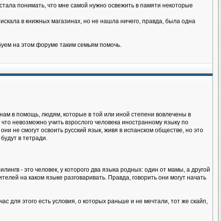
я стала понимать, что мне самой нужно освежить в памяти некоторые
искала в книжных магазинах, но не нашла ничего, правда, была одна
буем на этом форуме таким семьям помочь.
нам в помощь, людям, которые в той или иной степени вовлечены в
 что невозможно учить взрослого человека иностранному языку по
 они не смогут освоить русский язык, живя в испанском обществе, но это
будут в тетради.
лингв - это человек, у которого два языка родных: один от мамы, а другой
телей на каком языке разговаривать. Правда, говорить они могут начать
ас для этого есть условия, о которых раньше и не мечтали, тот же скайп,