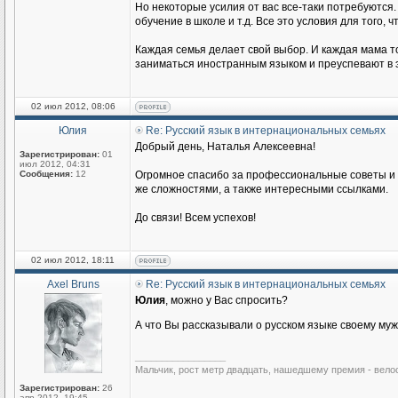
Но некоторые усилия от вас все-таки потребуются.
обучение в школе и т.д. Все это условия для того
Каждая семья делает свой выбор. И каждая мама то
заниматься иностранным языком и преуспевают в э
02 июл 2012, 08:06
Юлия
Re: Русский язык в интернациональных семьях
Добрый день, Наталья Алексеевна!
Зарегистрирован:
01
июл 2012, 04:31
Сообщения:
12
Огромное спасибо за профессиональные советы и п
же сложностями, а также интересными ссылками.
До связи! Всем успехов!
02 июл 2012, 18:11
Axel Bruns
Re: Русский язык в интернациональных семьях
Юлия
, можно у Вас спросить?
А что Вы рассказывали о русском языке своему му
_________________
Мальчик, рост метр двадцать, нашедшему премия - вело
Зарегистрирован:
26
апр 2012, 19:45