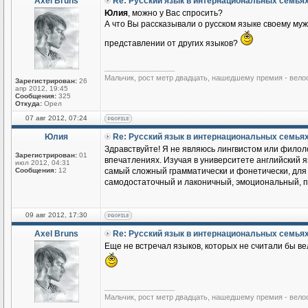
Axel Bruns
Re: Русский язык в интернациональных семья
Юлия
, можно у Вас спросить?
А что Вы рассказывали о русском языке своему му
представлении от других языков?
_________________
Мальчик, рост метр двадцать, нашедшему премия - вело
Зарегистрирован:
26
апр 2012, 19:45
Сообщения:
325
Откуда:
Орел
07 авг 2012, 07:24
Юлия
Re: Русский язык в интернациональных семья
Здравствуйте! Я не являюсь лингвистом или филоло
Зарегистрирован:
01
впечатлениях. Изучая в университете английский яз
июл 2012, 04:31
Сообщения:
12
самый сложный грамматически и фонетически, для м
самодостаточный и лаконичный, эмоциональный, по
09 авг 2012, 17:30
Axel Bruns
Re: Русский язык в интернациональных семья
Еще не встречал языков, которых не считали бы ве
_________________
Мальчик, рост метр двадцать, нашедшему премия - вело