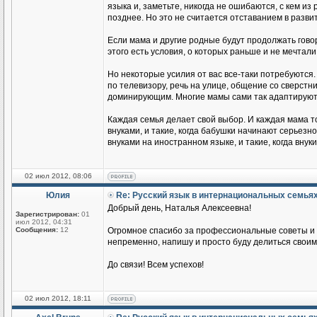
языка и, заметьте, никогда не ошибаются, с кем из
позднее. Но это не считается отставанием в разви
Если мама и другие родные будут продолжать говор
этого есть условия, о которых раньше и не мечтали
Но некоторые усилия от вас все-таки потребуются.
по телевизору, речь на улице, общение со сверстник
доминирующим. Многие мамы сами так адаптируются
Каждая семья делает свой выбор. И каждая мама т
внуками, и такие, когда бабушки начинают серьезн
внуками на иностранном языке, и такие, когда вн
02 июл 2012, 08:06
Юлия
Re: Русский язык в интернациональных семья
Добрый день, Наталья Алексеевна!
Зарегистрирован:
01
июл 2012, 04:31
Сообщения:
12
Огромное спасибо за профессиональные советы и п
непременно, напишу и просто буду делиться своим
До связи! Всем успехов!
02 июл 2012, 18:11