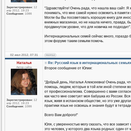
Зарегистрирован:
12
"Здравствуйте! Очень рада, что нашла ваш сайт. Я 
апр 2012, 19:23
понимать, что мне самой нужно освежить в памяти 
Сообщения:
1086
Могли бы Вы посоветовать хорошую книгу для иност
книжных магазинах, но не нашла ничего, правда, бы
продвинутом уровне, что для новичка не подходит".
Интернациональных семей сейчас много, гораздо б
этом форуме таким семьям помочь.
02 июл 2012, 07:31
Наталья
Re: Русский язык в интернациональных семья
Автор сайта
Второе сообщение от Юлии:
"Добрый день, Наталья Алексеевна! Очень рада, чт
помощь, людям, которые в той или иной степени во
от профессионализма. Совершенно с вами согласна
как часто мне советует моя бабушка из России. Вся 
Зарегистрирован:
12
язык, живя в испанском обществе, но это уже друга
апр 2012, 19:23
практики язык не освоишь и знания будут в тетради
Сообщения:
1086
Всего Вам доброго!"
Юля, с уверенностью могу сказать, что все зависит
это человек, у которого два языка родных: один о