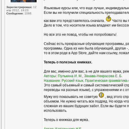
Зарегистрирован:
12
Языковые курсы или, что еще лучше, индивидуал
апр 2012, 19:23
Если вы не получили специальность преподавателя р
Сообщения:
1086
как вам это представлялось сначала.
Часто вы 
Дело в том, что носители языка владеют им бессоз
Но все это не повод, чтобы не попробовать!
Сейчас есть прекрасные обучающие программы, ра
программы. Одна из них была обучающей, другая - 
то в этом роде в Аpp Store, дайте нам ссылку, пожа
Теперь о полезных книжках.
Для вас, именно для вас, а не для вашего мужа, ре
Авторы: Пулькина И. М., Захава-Некрасова Е. Б.
Название: Русский язык. Практическая грамматика с
Это самый объемный и самый систематический спр
переводы на разные языки), с упражнениями и с о
Мужу его показывать не советую
, вид этого сп
объемом. Не нужно читать все подряд. Но когда чт
сложная из ваших будущих забот. Если вы будете пр
использовать.
Теперь о книжках для мужа.