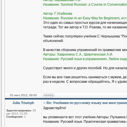
Автор: Караванова Н.Б.
Название: Survival Russian: а Course in Conversati
Автор: Г.Усейнова
Название: Russian in an Easy Way for Beginners, ест
Это один из самых простых курсов для начинающи
тетради. Тот же автор и Т.О. Рзаева, то же названи
Также сейчас популярен учебник С.Чернышева "Пое
объяснений.
В качестве сборника упражнений по грамматике м
Авторы: Хавронина С.А., Широченская А.И.
Название: Русский язык в упражнениях. Любое изд
Существует много и других пособий. Но для начала
Если вы все-таки решитесь заниматься с мужем, де
раз в неделю. С вопросами обращайтесь. Я с удово
02 июл 2012, 09:00
Julia Triumph
Re: Учебники по русскому языку как иностран
Здравствуйте!
Зарегистрирован:
25
авг 2013, 21:55
Сообщения:
1
вы упоминаете вот этот учебник Авторы: Пулькина И
Название: Русский язык. Практическая грамматика с