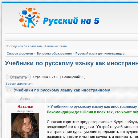
Сообщения без ответов
|
Активные темы
Список форумов
»
Вопросы образования
»
Русский язык для иностранцев
Учебники по русскому языку как иностран
Страница
1
из
1
[ Сообщений: 3 ]
Версия для печати
Учебники по русскому языку как иностранному
Автор
Наталья
Учебники по русскому языку как иностранному
Автор сайта
Рекомендации для Юлии и всех тех, кто хочет о
Сначала короткое предостережение: будет заблужд
владеющий им как родным. "Откройте учебник на ст
выстраивание курса, умение предвидеть затруднени
развивать навыки и умения слушать и понимать, гов