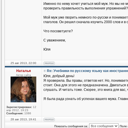
Именно по нему хочет учиться мой муж. Но мы не 
проверить правильность выполнения упражнений?
Мой муж уже гворить немного по-русски и понимае
глаголов. Он решил сначала изучить 2000 слов и в
Что посоветуете?
С уважением,
Юля
25 авг 2013, 22:00
Наталья
Re: Учебники по русскому языку как иностран
Автор сайта
Юля, добрый день!
Я проверила. Вы правы, ответов нет. Но, понимаете
стоит. Она для этого не предназначена. Двигаться
слушать. И читать тоже. Скорее, это книга для вас,
Я была рада узнать об успехах вашего мужа. Главн
Зарегистрирован:
12
апр 2012, 19:23
Сообщения:
1086
28 авг 2013, 19:41
Показать сообщения за:
Поле 