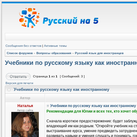
Сообщения без ответов
|
Активные темы
Список форумов
»
Вопросы образования
»
Русский язык для иностранцев
Учебники по русскому языку как иностран
Страница
1
из
1
[ Сообщений: 3 ]
Версия для печати
Учебники по русскому языку как иностранному
Автор
Наталья
Учебники по русскому языку как иностранному
Автор сайта
Рекомендации для Юлии и всех тех, кто хочет о
Сначала короткое предостережение: будет заблужд
владеющий им как родным. "Откройте учебник на ст
выстраивание курса, умение предвидеть затруднени
развивать навыки и умения слушать и понимать, гов