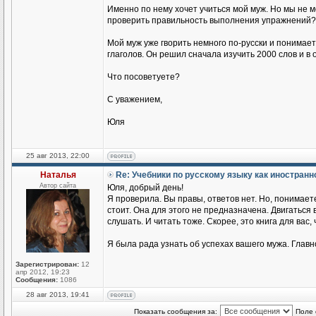
Именно по нему хочет учиться мой муж. Но мы не 
проверить правильность выполнения упражнений?
Мой муж уже гворить немного по-русски и понимае
глаголов. Он решил сначала изучить 2000 слов и в
Что посоветуете?
С уважением,
Юля
25 авг 2013, 22:00
Наталья
Re: Учебники по русскому языку как иностран
Автор сайта
Юля, добрый день!
Я проверила. Вы правы, ответов нет. Но, понимаете
стоит. Она для этого не предназначена. Двигаться
слушать. И читать тоже. Скорее, это книга для вас,
Я была рада узнать об успехах вашего мужа. Главн
Зарегистрирован:
12
апр 2012, 19:23
Сообщения:
1086
28 авг 2013, 19:41
Показать сообщения за:
Поле 