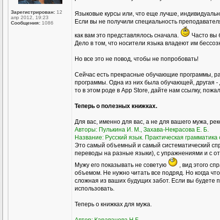
Зарегистрирован:
12
Языковые курсы или, что еще лучше, индивидуал
апр 2012, 19:23
Если вы не получили специальность преподавателя р
Сообщения:
1086
как вам это представлялось сначала.
Часто вы 
Дело в том, что носители языка владеют им бессоз
Но все это не повод, чтобы не попробовать!
Сейчас есть прекрасные обучающие программы, ра
программы. Одна из них была обучающей, другая - 
то в этом роде в Аpp Store, дайте нам ссылку, пожа
Теперь о полезных книжках.
Для вас, именно для вас, а не для вашего мужа, ре
Авторы: Пулькина И. М., Захава-Некрасова Е. Б.
Название: Русский язык. Практическая грамматика с
Это самый объемный и самый систематический спр
переводы на разные языки), с упражнениями и с о
Мужу его показывать не советую
, вид этого сп
объемом. Не нужно читать все подряд. Но когда чт
сложная из ваших будущих забот. Если вы будете пр
использовать.
Теперь о книжках для мужа.