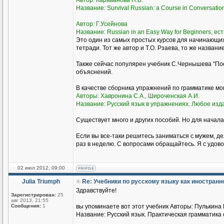
Автор: Караванова Н.Б.
Название: Survival Russian: а Course in Conversati
Автор: Г.Усейнова
Название: Russian in an Easy Way for Beginners, ест
Это один из самых простых курсов для начинающи
тетради. Тот же автор и Т.О. Рзаева, то же названи
Также сейчас популярен учебник С.Чернышева "Пое
объяснений.
В качестве сборника упражнений по грамматике м
Авторы: Хавронина С.А., Широченская А.И.
Название: Русский язык в упражнениях. Любое изд
Существует много и других пособий. Но для начала
Если вы все-таки решитесь заниматься с мужем, де
раз в неделю. С вопросами обращайтесь. Я с удово
02 июл 2012, 09:00
Julia Triumph
Re: Учебники по русскому языку как иностран
Здравствуйте!
Зарегистрирован:
25
авг 2013, 21:55
Сообщения:
1
вы упоминаете вот этот учебник Авторы: Пулькина И
Название: Русский язык. Практическая грамматика с