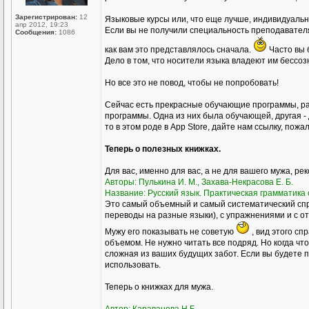
Зарегистрирован:
12
Языковые курсы или, что еще лучше, индивидуал
апр 2012, 19:23
Если вы не получили специальность преподавателя р
Сообщения:
1086
как вам это представлялось сначала.
Часто вы 
Дело в том, что носители языка владеют им бессоз
Но все это не повод, чтобы не попробовать!
Сейчас есть прекрасные обучающие программы, ра
программы. Одна из них была обучающей, другая - 
то в этом роде в Аpp Store, дайте нам ссылку, пожа
Теперь о полезных книжках.
Для вас, именно для вас, а не для вашего мужа, ре
Авторы: Пулькина И. М., Захава-Некрасова Е. Б.
Название: Русский язык. Практическая грамматика с
Это самый объемный и самый систематический спр
переводы на разные языки), с упражнениями и с о
Мужу его показывать не советую
, вид этого сп
объемом. Не нужно читать все подряд. Но когда чт
сложная из ваших будущих забот. Если вы будете пр
использовать.
Теперь о книжках для мужа.