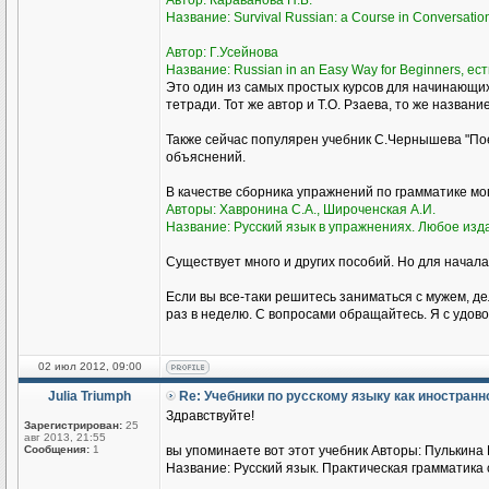
Автор: Караванова Н.Б.
Название: Survival Russian: а Course in Conversati
Автор: Г.Усейнова
Название: Russian in an Easy Way for Beginners, ест
Это один из самых простых курсов для начинающи
тетради. Тот же автор и Т.О. Рзаева, то же названи
Также сейчас популярен учебник С.Чернышева "Пое
объяснений.
В качестве сборника упражнений по грамматике м
Авторы: Хавронина С.А., Широченская А.И.
Название: Русский язык в упражнениях. Любое изд
Существует много и других пособий. Но для начала
Если вы все-таки решитесь заниматься с мужем, де
раз в неделю. С вопросами обращайтесь. Я с удово
02 июл 2012, 09:00
Julia Triumph
Re: Учебники по русскому языку как иностран
Здравствуйте!
Зарегистрирован:
25
авг 2013, 21:55
Сообщения:
1
вы упоминаете вот этот учебник Авторы: Пулькина И
Название: Русский язык. Практическая грамматика с