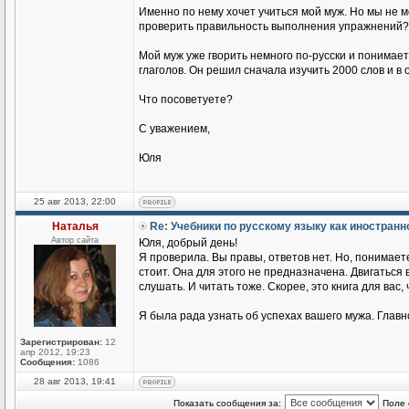
Именно по нему хочет учиться мой муж. Но мы не 
проверить правильность выполнения упражнений?
Мой муж уже гворить немного по-русски и понимае
глаголов. Он решил сначала изучить 2000 слов и в
Что посоветуете?
С уважением,
Юля
25 авг 2013, 22:00
Наталья
Re: Учебники по русскому языку как иностран
Автор сайта
Юля, добрый день!
Я проверила. Вы правы, ответов нет. Но, понимаете
стоит. Она для этого не предназначена. Двигаться
слушать. И читать тоже. Скорее, это книга для вас,
Я была рада узнать об успехах вашего мужа. Главн
Зарегистрирован:
12
апр 2012, 19:23
Сообщения:
1086
28 авг 2013, 19:41
Показать сообщения за:
Поле 