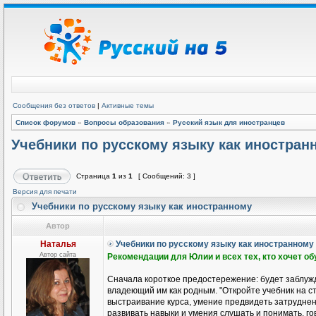
Сообщения без ответов
|
Активные темы
Список форумов
»
Вопросы образования
»
Русский язык для иностранцев
Учебники по русскому языку как иностран
Страница
1
из
1
[ Сообщений: 3 ]
Версия для печати
Учебники по русскому языку как иностранному
Автор
Наталья
Учебники по русскому языку как иностранному
Автор сайта
Рекомендации для Юлии и всех тех, кто хочет о
Сначала короткое предостережение: будет заблужд
владеющий им как родным. "Откройте учебник на ст
выстраивание курса, умение предвидеть затруднени
развивать навыки и умения слушать и понимать, гов