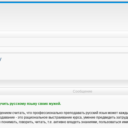
у
Сообщение
бучить русскому языку своих мужей.
ением считать, что профессионально преподавать русский язык может каждый
давание - это рациональное выстраивание курса, умение предвидеть затрудн
 понимать, говорить, читать, т.е. активно владеть знаниями, пользоваться ими