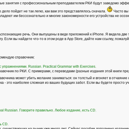
ные занятия с профессиональным преподавателем РКИ будут заведомо эффек
то дело пойдет не так легко, как вам это представлялось сначала.
Часто вы 
владеют им бессознательно и многие закономерности его устройства не осоз
спознающие речь. Они выпущены в виде приложений к iPhone. Я видела две т
у. Если вы найдете что-то в этом роде в Аpp Store, дайте нам ссылку, пожалуй
комендую справочник:
 упражнениями. Russian. Practical Grammar with Exercises.
вочник по РКИ. С примерами, с переводами (разные издания этой книги пре
равочника может убить желание заниматься: он толстый и вгоняет в отчаяние 
а - это наиболее сложная из ваших будущих забот. Если вы будете просто учит
onal Russian. Говорите правильно. Любое издание, есть CD.
ь СD.
 существующих на рынке уже много лет. Сейчас пособие дополнено изданием р