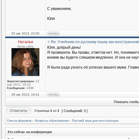
С уважением,
Юля
25 авг 2013, 22:00
Наталья
Re: Учебники по русскому языку как иностранном
Автор сайта
Юля, добрый день!
Я проверила. Вы правы, ответов нет. Но, понимаете
книжке вы будете слишком медленно. И она не научи
Я была рада узнать об успехах вашего мужа. Главн
Зарегистрирован:
12
апр 2012, 19:23
Сообщения:
1086
28 авг 2013, 19:41
Показать сообщ
Страница
1
из
1
[ Сообщений: 3 ]
Список форумов
»
Вопросы образования
»
Русский язык для иностранцев
Кто сейчас на конференции