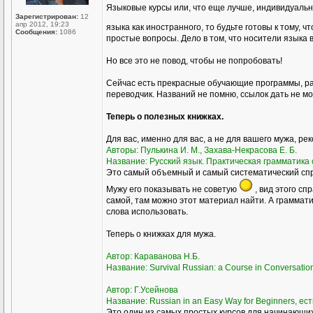
Языковые курсы или, что еще лучше, индивидуаль
Зарегистрирован:
12
апр 2012, 19:23
языка как иностранного, то будьте готовы к тому, ч
Сообщения:
1086
простые вопросы. Дело в том, что носители языка 
Но все это не повод, чтобы не попробовать!
Сейчас есть прекрасные обучающие программы, ра
переводчик. Названий не помню, ссылок дать не мог
Теперь о полезных книжках.
Для вас, именно для вас, а не для вашего мужа, ре
Авторы: Пулькина И. М., Захава-Некрасова Е. Б.
Название: Русский язык. Практическая грамматика с
Это самый объемный и самый систематический спра
Мужу его показывать не советую
, вид этого сп
самой, там можно этот материал найти. А грамматик
слова использовать.
Теперь о книжках для мужа.
Автор: Караванова Н.Б.
Название: Survival Russian: а Course in Conversati
Автор: Г.Усейнова
Название: Russian in an Easy Way for Beginners, ест
Это один из самых простых курсов для начинающих,