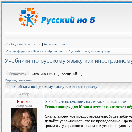
Сообщения без ответов
|
Активные темы
Список форумов
»
Вопросы образования
»
Русский язык для иностранцев
Учебники по русскому языку как иностранном
Страница
1
из
1
[ Сообщений: 3 ]
Версия для печати
Учебники по русскому языку как иностранному
Автор
Наталья
Учебники по русскому языку как иностранному
Автор сайта
Рекомендации для Юлии и всех тех, кто хочет о
Сначала короткое предостережение: будет заблужд
делайте упражнение" - это не преподавание. Препо
грамматику, а развивать навыки и умения слушать и