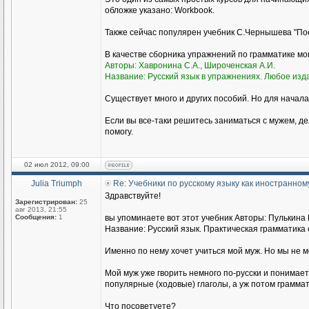
обложке указано: Workbook.
Также сейчас популярен учебник С.Чернышева "Пое
В качестве сборника упражнений по грамматике м
Авторы: Хавронина С.А., Широченская А.И.
Название: Русский язык в упражнениях. Любое изд
Существует много и других пособий. Но для начала
Если вы все-таки решитесь заниматься с мужем, де
помогу.
02 июл 2012, 09:00
Julia Triumph
Re: Учебники по русскому языку как иностранном
Здравствуйте!
Зарегистрирован:
25
авг 2013, 21:55
Сообщения:
1
вы упоминаете вот этот учебник Авторы: Пулькина И
Название: Русский язык. Практическая грамматика с
Именно по нему хочет учиться мой муж. Но мы не 
Мой муж уже гворить немного по-русски и понимае
популярные (ходовые) глаголы, а уж потом граммат
Что посоветуете?