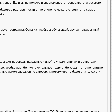
тивнее. Если вы не получили специальность преподавателя русского
будете в растерянности от того, что не можете ответить на самые
нают.
акие программы. Одна из них была обучающей, другая - двуязычный
ста.
длагают переводы на разные языки), с упражнениями и с ответами.
своим объемом. Не нужно читать все подряд. Но когда что-то непонятно
ь с мужем слова, он не заговорит, потому что не будет знать, как эти
абочей тетради. Тот же автор и Т.О. Рзаева, то же название, но на