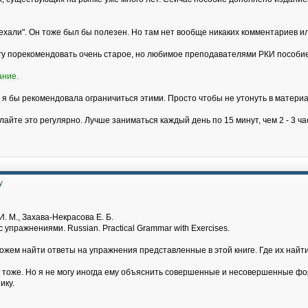
хали". Он тоже был бы полезен. Но там нет вообще никаких комментариев и
огу порекомендовать очень старое, но любимое преподавателями РКИ пособие
ание.
 я бы рекомендовала ограничиться этими. Просто чтобы не утонуть в материа
лайте это регулярно. Лучше заниматься каждый день по 15 минут, чем 2 - 3 ч
у
. М., Захава-Некрасова Е. Б.
 упражнениями. Russian. Practical Grammar with Exercises.
можем найти ответы на упражнения представленные в этой книге. Где их на
т тоже. Но я не могу иногда ему объяснить совершенные и несовершенные фор
ику.