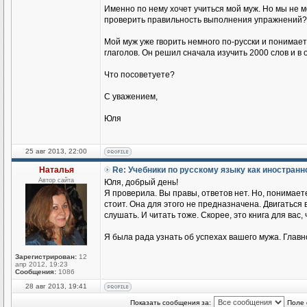
Именно по нему хочет учиться мой муж. Но мы не 
проверить правильность выполнения упражнений?
Мой муж уже гворить немного по-русски и понимае
глаголов. Он решил сначала изучить 2000 слов и в
Что посоветуете?
С уважением,
Юля
25 авг 2013, 22:00
Наталья
Re: Учебники по русскому языку как иностран
Автор сайта
Юля, добрый день!
Я проверила. Вы правы, ответов нет. Но, понимаете
стоит. Она для этого не предназначена. Двигаться
слушать. И читать тоже. Скорее, это книга для вас,
Я была рада узнать об успехах вашего мужа. Главн
Зарегистрирован:
12
апр 2012, 19:23
Сообщения:
1086
28 авг 2013, 19:41
Показать сообщения за:
Поле 