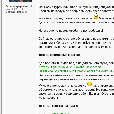
Зарегистрирован:
12
Языковые курсы или, что еще лучше, индивидуал
апр 2012, 19:23
Если вы не получили специальность преподавателя р
Сообщения:
1086
как вам это представлялось сначала.
Часто вы 
Дело в том, что носители языка владеют им бессоз
Но все это не повод, чтобы не попробовать!
Сейчас есть прекрасные обучающие программы, ра
программы. Одна из них была обучающей, другая - 
то в этом роде в Аpp Store, дайте нам ссылку, пожа
Теперь о полезных книжках.
Для вас, именно для вас, а не для вашего мужа, ре
Авторы: Пулькина И. М., Захава-Некрасова Е. Б.
Название: Русский язык. Практическая грамматика с
Это самый объемный и самый систематический спр
переводы на разные языки), с упражнениями и с о
Мужу его показывать не советую
, вид этого сп
объемом. Не нужно читать все подряд. Но когда чт
сложная из ваших будущих забот. Если вы будете пр
использовать.
Теперь о книжках для мужа.