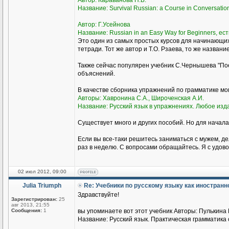
Автор: Караванова Н.Б.
Название: Survival Russian: а Course in Conversati
Автор: Г.Усейнова
Название: Russian in an Easy Way for Beginners, ест
Это один из самых простых курсов для начинающи
тетради. Тот же автор и Т.О. Рзаева, то же названи
Также сейчас популярен учебник С.Чернышева "Пое
объяснений.
В качестве сборника упражнений по грамматике м
Авторы: Хавронина С.А., Широченская А.И.
Название: Русский язык в упражнениях. Любое изд
Существует много и других пособий. Но для начала
Если вы все-таки решитесь заниматься с мужем, де
раз в неделю. С вопросами обращайтесь. Я с удово
02 июл 2012, 09:00
Julia Triumph
Re: Учебники по русскому языку как иностран
Здравствуйте!
Зарегистрирован:
25
авг 2013, 21:55
Сообщения:
1
вы упоминаете вот этот учебник Авторы: Пулькина И
Название: Русский язык. Практическая грамматика с