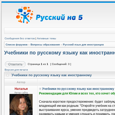
Сообщения без ответов
|
Активные темы
Список форумов
»
Вопросы образования
»
Русский язык для иностранцев
Учебники по русскому языку как иностран
Страница
1
из
1
[ Сообщений: 3 ]
Версия для печати
Учебники по русскому языку как иностранному
Автор
Наталья
Учебники по русскому языку как иностранному
Автор сайта
Рекомендации для Юлии и всех тех, кто хочет о
Сначала короткое предостережение: будет заблужд
владеющий им как родным. "Откройте учебник на ст
выстраивание курса, умение предвидеть затруднени
развивать навыки и умения слушать и понимать, гов