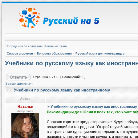
Сообщения без ответов
|
Активные темы
Список форумов
»
Вопросы образования
»
Русский язык для иностранцев
Учебники по русскому языку как иностран
Страница
1
из
1
[ Сообщений: 3 ]
Версия для печати
Учебники по русскому языку как иностранному
Автор
Наталья
Учебники по русскому языку как иностранному
Автор сайта
Рекомендации для Юлии и всех тех, кто хочет о
Сначала короткое предостережение: будет заблужд
владеющий им как родным. "Откройте учебник на ст
выстраивание курса, умение предвидеть затруднени
развивать навыки и умения слушать и понимать, гов