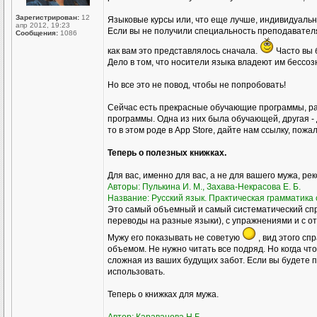
Зарегистрирован:
12
Языковые курсы или, что еще лучше, индивидуал
апр 2012, 19:23
Если вы не получили специальность преподавателя р
Сообщения:
1086
как вам это представлялось сначала.
Часто вы 
Дело в том, что носители языка владеют им бессоз
Но все это не повод, чтобы не попробовать!
Сейчас есть прекрасные обучающие программы, ра
программы. Одна из них была обучающей, другая - 
то в этом роде в Аpp Store, дайте нам ссылку, пожа
Теперь о полезных книжках.
Для вас, именно для вас, а не для вашего мужа, ре
Авторы: Пулькина И. М., Захава-Некрасова Е. Б.
Название: Русский язык. Практическая грамматика с
Это самый объемный и самый систематический спр
переводы на разные языки), с упражнениями и с о
Мужу его показывать не советую
, вид этого сп
объемом. Не нужно читать все подряд. Но когда чт
сложная из ваших будущих забот. Если вы будете пр
использовать.
Теперь о книжках для мужа.