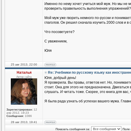
Именно по нему хочет учиться мой муж. Но мы не 
проверить правильность выполнения упражнений?
Мой муж уже гворить немного по-русски и понимае
глаголов. Он решил сначала изучить 2000 слов и в
Что посоветуете?
С уважением,
Юля
25 авг 2013, 22:00
Наталья
Re: Учебники по русскому языку как иностран
Автор сайта
Юля, добрый день!
Я проверила. Вы правы, ответов нет. Но, понимаете
стоит. Она для этого не предназначена. Двигаться
слушать. И читать тоже. Скорее, это книга для вас,
Я была рада узнать об успехах вашего мужа. Главн
Зарегистрирован:
12
апр 2012, 19:23
Сообщения:
1086
28 авг 2013, 19:41
Показать сообщения за:
Поле 