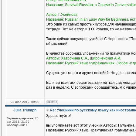
Автор: Караванова Н.Б.
Название: Survival Russian: а Course in Conversati
Автор: Г.Усейнова
Название: Russian in an Easy Way for Beginners, ест
Это один из самых простых курсов для начинающи
тетради. Тот же автор и Т.О. Рзаева, то же названи
Также сейчас популярен учебник С.Чернышева "Пое
объяснений.
В качестве сборника упражнений по грамматике м
Авторы: Хавронина С.А., Широченская А.И.
Название: Русский язык в упражнениях. Любое изд
Существует много и других пособий. Но для начала
Если вы все-таки решитесь заниматься с мужем, де
раз в неделю. С вопросами обращайтесь. Я с удово
02 июл 2012, 09:00
Julia Triumph
Re: Учебники по русскому языку как иностран
Здравствуйте!
Зарегистрирован:
25
авг 2013, 21:55
Сообщения:
1
вы упоминаете вот этот учебник Авторы: Пулькина И
Название: Русский язык. Практическая грамматика с