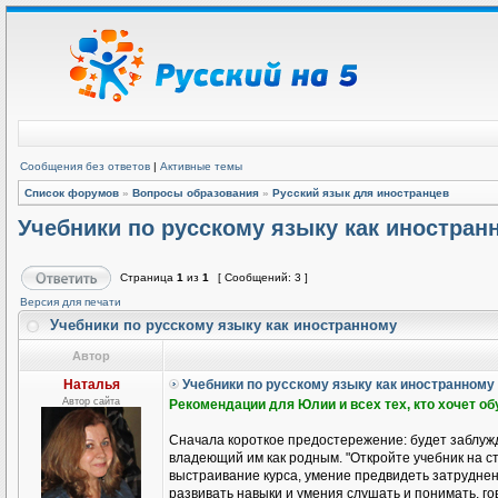
Сообщения без ответов
|
Активные темы
Список форумов
»
Вопросы образования
»
Русский язык для иностранцев
Учебники по русскому языку как иностран
Страница
1
из
1
[ Сообщений: 3 ]
Версия для печати
Учебники по русскому языку как иностранному
Автор
Наталья
Учебники по русскому языку как иностранному
Автор сайта
Рекомендации для Юлии и всех тех, кто хочет о
Сначала короткое предостережение: будет заблужд
владеющий им как родным. "Откройте учебник на ст
выстраивание курса, умение предвидеть затруднени
развивать навыки и умения слушать и понимать, гов