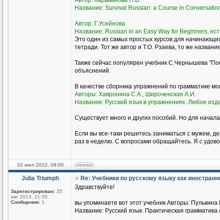
Автор: Караванова Н.Б.
Название: Survival Russian: а Course in Conversati
Автор: Г.Усейнова
Название: Russian in an Easy Way for Beginners, ест
Это один из самых простых курсов для начинающи
тетради. Тот же автор и Т.О. Рзаева, то же названи
Также сейчас популярен учебник С.Чернышева "Пое
объяснений.
В качестве сборника упражнений по грамматике м
Авторы: Хавронина С.А., Широченская А.И.
Название: Русский язык в упражнениях. Любое изд
Существует много и других пособий. Но для начала
Если вы все-таки решитесь заниматься с мужем, де
раз в неделю. С вопросами обращайтесь. Я с удово
02 июл 2012, 09:00
Julia Triumph
Re: Учебники по русскому языку как иностран
Здравствуйте!
Зарегистрирован:
25
авг 2013, 21:55
Сообщения:
1
вы упоминаете вот этот учебник Авторы: Пулькина И
Название: Русский язык. Практическая грамматика с