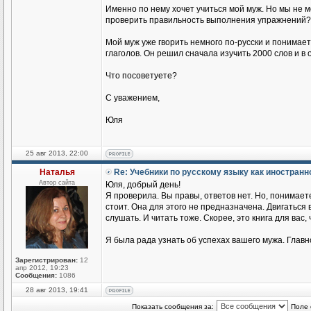
Именно по нему хочет учиться мой муж. Но мы не 
проверить правильность выполнения упражнений?
Мой муж уже гворить немного по-русски и понимае
глаголов. Он решил сначала изучить 2000 слов и в
Что посоветуете?
С уважением,
Юля
25 авг 2013, 22:00
Наталья
Re: Учебники по русскому языку как иностран
Автор сайта
Юля, добрый день!
Я проверила. Вы правы, ответов нет. Но, понимаете
стоит. Она для этого не предназначена. Двигаться
слушать. И читать тоже. Скорее, это книга для вас,
Я была рада узнать об успехах вашего мужа. Главн
Зарегистрирован:
12
апр 2012, 19:23
Сообщения:
1086
28 авг 2013, 19:41
Показать сообщения за:
Поле 