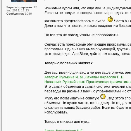
Зарегистрирован:
12
Языковые курсы или, что еще лучше, индивидуал
апр 2012, 19:23
Если вы не получили специальность преподавателя р
Сообщения:
1086
как вам это представлялось сначала.
Часто вы 
Дело в том, что носители языка владеют им бессоз
Но все это не повод, чтобы не попробовать!
Сейчас есть прекрасные обучающие программы, ра
программы. Одна из них была обучающей, другая - 
то в этом роде в Аpp Store, дайте нам ссылку, пожа
Теперь о полезных книжках.
Для вас, именно для вас, а не для вашего мужа, ре
Авторы: Пулькина И. М., Захава-Некрасова Е. Б.
Название: Русский язык. Практическая грамматика с
Это самый объемный и самый систематический спр
переводы на разные языки), с упражнениями и с о
Мужу его показывать не советую
, вид этого сп
объемом. Не нужно читать все подряд. Но когда чт
сложная из ваших будущих забот. Если вы будете пр
использовать.
Теперь о книжках для мужа.