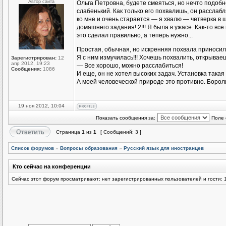
Автор сайта
Ольга Петровна, будете смеяться, но нечто подоб
слабенький. Как только его похвалишь, он расслаб
ко мне и очень старается — я хвалю — четверка в
домашнего задания! 2!!! Я была в ужасе. Как-то все
это сделал правильно, а теперь нужно...
Простая, обычная, но искренняя похвала приноси
Я с ним измучилась!!! Хочешь похвалить, открываеш
Зарегистрирован:
12
апр 2012, 19:23
— Все хорошо, можно расслабиться!
Сообщения:
1086
И еще, он не хотел высоких задач. Установка такая 
А моей человеческой природе это противно. Бороли
19 ноя 2012, 10:04
Показать сообщения за:
Поле 
Страница
1
из
1
[ Сообщений: 3 ]
Список форумов
»
Вопросы образования
»
Русский язык для иностранцев
Кто сейчас на конференции
Сейчас этот форум просматривают: нет зарегистрированных пользователей и гости: 