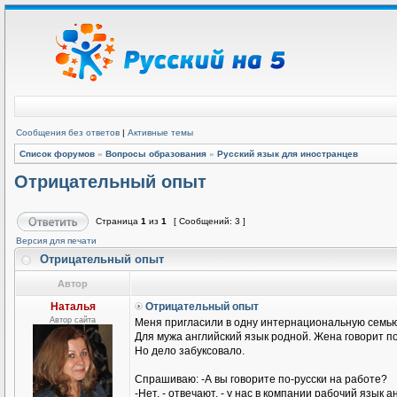
Сообщения без ответов
|
Активные темы
Список форумов
»
Вопросы образования
»
Русский язык для иностранцев
Отрицательный опыт
Страница
1
из
1
[ Сообщений: 3 ]
Версия для печати
Отрицательный опыт
Автор
Наталья
Отрицательный опыт
Автор сайта
Меня пригласили в одну интернациональную семью
Для мужа английский язык родной. Жена говорит п
Но дело забуксовало.
Спрашиваю: -А вы говорите по-русски на работе?
-Нет, - отвечают, - у нас в компании рабочий язык а