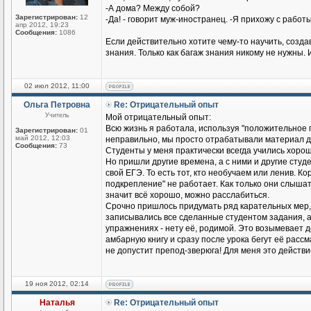
-А дома? Между собой?
Зарегистрирован:
12
-Да! - говорит муж-иностранец. -Я прихожу с работы
апр 2012, 19:23
Сообщения:
1086
Если действительно хотите чему-то научить, созд
знания. Только как багаж знания никому не нужны. 
02 июл 2012, 11:00
Ольга Петровна
Re: Отрицательный опыт
Учитель
Мой отрицательный опыт:
Всю жизнь я работала, используя "положительное п
Зарегистрирован:
01
май 2012, 12:03
неправильно, мы просто отрабатывали материал до
Сообщения:
73
Студенты у меня практически всегда учились хорош
Но пришли другие времена, а с ними и другие студен
свой ЕГЭ. То есть тот, кто необучаем или ленив. К
подкрепление" не работает. Как только они слышат
значит всё хорошо, можно расслабиться.
Срочно пришлось придумать ряд карательных мер,
записывались все сделанные студентом задания, а н
упражнениях - нету её, родимой. Это возымевает д
амбарную книгу и сразу после урока бегут её рассмат
не допустит препод-зверюга! Для меня это действ
19 ноя 2012, 02:14
Наталья
Re: Отрицательный опыт