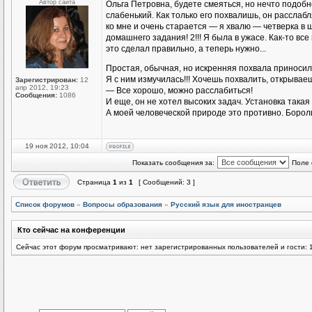
Автор сайта
Ольга Петровна, будете смеяться, но нечто подоб
слабенький. Как только его похвалишь, он расслаб
ко мне и очень старается — я хвалю — четверка в
домашнего задания! 2!!! Я была в ужасе. Как-то все
это сделал правильно, а теперь нужно...
Простая, обычная, но искренняя похвала приноси
Я с ним измучилась!!! Хочешь похвалить, открываеш
Зарегистрирован:
12
апр 2012, 19:23
— Все хорошо, можно расслабиться!
Сообщения:
1086
И еще, он не хотел высоких задач. Установка такая 
А моей человеческой природе это противно. Бороли
19 ноя 2012, 10:04
Показать сообщения за:
Поле 
Страница
1
из
1
[ Сообщений: 3 ]
Список форумов
»
Вопросы образования
»
Русский язык для иностранцев
Кто сейчас на конференции
Сейчас этот форум просматривают: нет зарегистрированных пользователей и гости: 