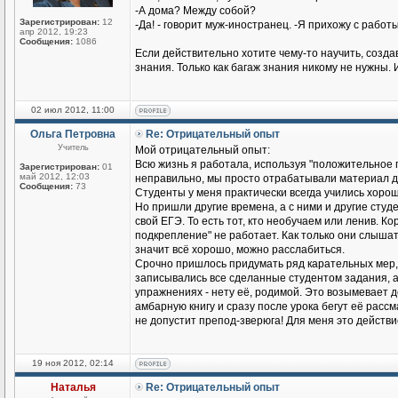
-А дома? Между собой?
Зарегистрирован:
12
-Да! - говорит муж-иностранец. -Я прихожу с работы
апр 2012, 19:23
Сообщения:
1086
Если действительно хотите чему-то научить, созд
знания. Только как багаж знания никому не нужны. 
02 июл 2012, 11:00
Ольга Петровна
Re: Отрицательный опыт
Учитель
Мой отрицательный опыт:
Всю жизнь я работала, используя "положительное п
Зарегистрирован:
01
май 2012, 12:03
неправильно, мы просто отрабатывали материал до
Сообщения:
73
Студенты у меня практически всегда учились хорош
Но пришли другие времена, а с ними и другие студен
свой ЕГЭ. То есть тот, кто необучаем или ленив. К
подкрепление" не работает. Как только они слышат
значит всё хорошо, можно расслабиться.
Срочно пришлось придумать ряд карательных мер,
записывались все сделанные студентом задания, а н
упражнениях - нету её, родимой. Это возымевает д
амбарную книгу и сразу после урока бегут её рассмат
не допустит препод-зверюга! Для меня это действ
19 ноя 2012, 02:14
Наталья
Re: Отрицательный опыт