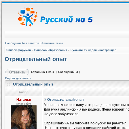
Сообщения без ответов
|
Активные темы
Список форумов
»
Вопросы образования
»
Русский язык для иностранцев
Отрицательный опыт
Страница
1
из
1
[ Сообщений: 3 ]
Версия для печати
Отрицательный опыт
Автор
Наталья
Отрицательный опыт
Автор сайта
Меня пригласили в одну интернациональную семью
Для мужа английский язык родной. Жена говорит п
Но дело забуксовало.
Спрашиваю: -А вы говорите по-русски на работе?
-Нет, - отвечают, - у нас в компании рабочий язык а