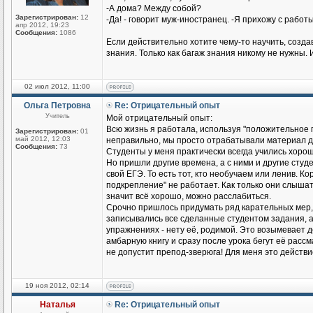
-А дома? Между собой?
Зарегистрирован:
12
-Да! - говорит муж-иностранец. -Я прихожу с работы
апр 2012, 19:23
Сообщения:
1086
Если действительно хотите чему-то научить, созд
знания. Только как багаж знания никому не нужны. 
02 июл 2012, 11:00
Ольга Петровна
Re: Отрицательный опыт
Учитель
Мой отрицательный опыт:
Всю жизнь я работала, используя "положительное п
Зарегистрирован:
01
май 2012, 12:03
неправильно, мы просто отрабатывали материал до
Сообщения:
73
Студенты у меня практически всегда учились хорош
Но пришли другие времена, а с ними и другие студен
свой ЕГЭ. То есть тот, кто необучаем или ленив. К
подкрепление" не работает. Как только они слышат
значит всё хорошо, можно расслабиться.
Срочно пришлось придумать ряд карательных мер,
записывались все сделанные студентом задания, а н
упражнениях - нету её, родимой. Это возымевает д
амбарную книгу и сразу после урока бегут её рассмат
не допустит препод-зверюга! Для меня это действ
19 ноя 2012, 02:14
Наталья
Re: Отрицательный опыт