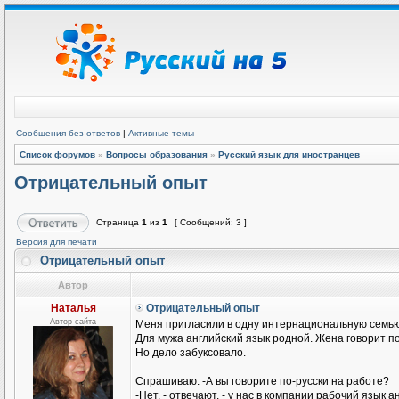
Сообщения без ответов
|
Активные темы
Список форумов
»
Вопросы образования
»
Русский язык для иностранцев
Отрицательный опыт
Страница
1
из
1
[ Сообщений: 3 ]
Версия для печати
Отрицательный опыт
Автор
Наталья
Отрицательный опыт
Автор сайта
Меня пригласили в одну интернациональную семью
Для мужа английский язык родной. Жена говорит п
Но дело забуксовало.
Спрашиваю: -А вы говорите по-русски на работе?
-Нет, - отвечают, - у нас в компании рабочий язык а