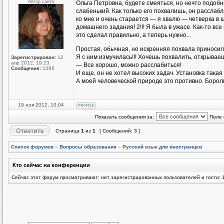
Автор сайта
Ольга Петровна, будете смеяться, но нечто подоб
слабенький. Как только его похвалишь, он расслаб
ко мне и очень старается — я хвалю — четверка в
домашнего задания! 2!!! Я была в ужасе. Как-то все
это сделал правильно, а теперь нужно...
Простая, обычная, но искренняя похвала приноси
Я с ним измучилась!!! Хочешь похвалить, открываеш
Зарегистрирован:
12
апр 2012, 19:23
— Все хорошо, можно расслабиться!
Сообщения:
1086
И еще, он не хотел высоких задач. Установка такая 
А моей человеческой природе это противно. Бороли
19 ноя 2012, 10:04
Показать сообщения за:
Поле 
Страница
1
из
1
[ Сообщений: 3 ]
Список форумов
»
Вопросы образования
»
Русский язык для иностранцев
Кто сейчас на конференции
Сейчас этот форум просматривают: нет зарегистрированных пользователей и гости: 