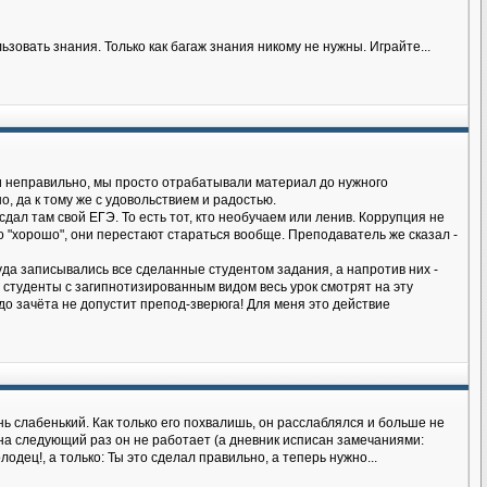
овать знания. Только как багаж знания никому не нужны. Играйте...
ки неправильно, мы просто отрабатывали материал до нужного
, да к тому же с удовольствием и радостью.
 сдал там свой ЕГЭ. То есть тот, кто необучаем или ленив. Коррупция не
во "хорошо", они перестают стараться вообще. Преподаватель же сказал -
да записывались все сделанные студентом задания, а напротив них -
ь студенты с загипнотизированным видом весь урок смотрят на эту
дь до зачёта не допустит препод-зверюга! Для меня это действие
ь слабенький. Как только его похвалишь, он расслаблялся и больше не
 на следующий раз он не работает (а дневник исписан замечаниями:
одец!, а только: Ты это сделал правильно, а теперь нужно...