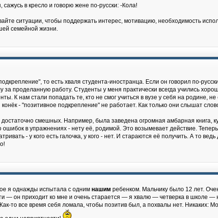
, сажусь в кресло и говорю жене по-русски: -Кола!
вайте ситуации, чтобы поддержать интерес, мотивацию, необходимость использ
ашей семейной жизни.
подкрепление", то есть хваля студента-иностранца. Если он говорил по-русс
лу за проделанную работу. Студенты у меня практически всегда учились хорошо
ты. К нам стали попадать те, кто не смог учиться в вузе у себя на родине, не
й конёк - "позитивное подкрепление" не работает. Как только они слышат сло
достаточно смешных. Например, была заведена огромная амбарная книга, ку
ого ошибок в упражнениях - нету её, родимой. Это возымевает действие. Тепер
тривать - у кого есть галочка, у кого - нет. И стараются её получить. А то ве
о!
ное я однажды испытала с одним
нашим
ребенком. Мальчику было 12 лет. Очен
ти — он приходит ко мне и очень старается — я хвалю — четверка в школе —
Как-то все время себя ломала, чтобы позитив был, а похвалы нет. Никаких: Мол