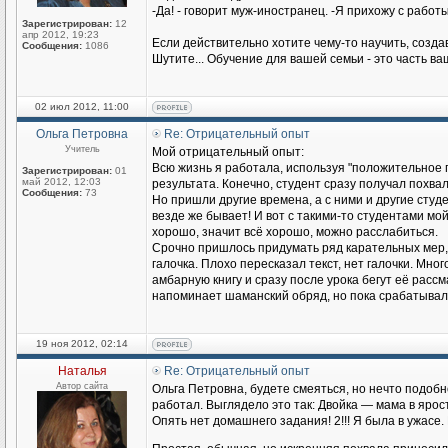
-Да! - говорит муж-иностранец. -Я прихожу с работы
Зарегистрирован:
12
апр 2012, 19:23
Если действительно хотите чему-то научить, созда
Сообщения:
1086
Шутите... Обучение для вашей семьи - это часть в
02 июл 2012, 11:00
Ольга Петровна
Re: Отрицательный опыт
Учитель
Мой отрицательный опыт:
Всю жизнь я работала, используя "положительное 
Зарегистрирован:
01
май 2012, 12:03
результата. Конечно, студент сразу получал похва
Сообщения:
73
Но пришли другие времена, а с ними и другие студен
везде же бывает! И вот с такими-то студентами мо
хорошо, значит всё хорошо, можно расслабиться.
Срочно пришлось придумать ряд карательных мер, 
галочка. Плохо пересказал текст, нет галочки. Мн
амбарную книгу и сразу после урока бегут её рассма
напоминает шаманский обряд, но пока срабатывал
19 ноя 2012, 02:14
Наталья
Re: Отрицательный опыт
Автор сайта
Ольга Петровна, будете смеяться, но нечто подоб
работал. Выглядело это так: Двойка — мама в ярос
Опять нет домашнего задания! 2!!! Я была в ужасе. 