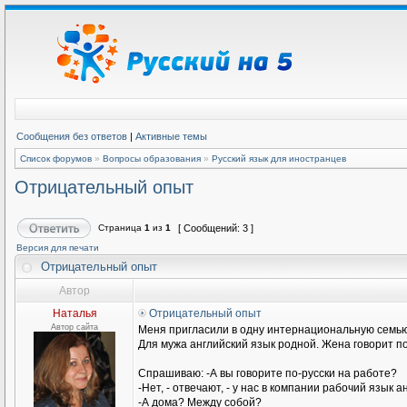
Сообщения без ответов
|
Активные темы
Список форумов
»
Вопросы образования
»
Русский язык для иностранцев
Отрицательный опыт
Страница
1
из
1
[ Сообщений: 3 ]
Версия для печати
Отрицательный опыт
Автор
Наталья
Отрицательный опыт
Автор сайта
Меня пригласили в одну интернациональную семью
Для мужа английский язык родной. Жена говорит п
Спрашиваю: -А вы говорите по-русски на работе?
-Нет, - отвечают, - у нас в компании рабочий язык а
-А дома? Между собой?