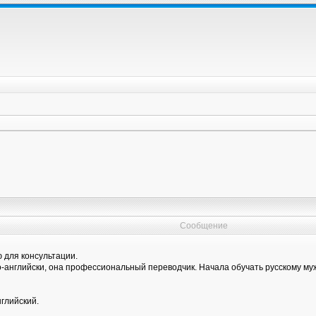
Сообщение
 для консультации.
о-английски, она профессиональный переводчик. Начала обучать русскому муж
нглийский.