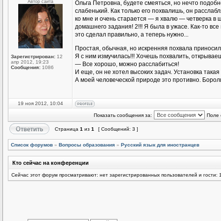
Автор сайта
Ольга Петровна, будете смеяться, но нечто подоб
слабенький. Как только его похвалишь, он расслаб
ко мне и очень старается — я хвалю — четверка в
домашнего задания! 2!!! Я была в ужасе. Как-то все
это сделал правильно, а теперь нужно...
Простая, обычная, но искренняя похвала приноси
Я с ним измучилась!!! Хочешь похвалить, открываеш
Зарегистрирован:
12
апр 2012, 19:23
— Все хорошо, можно расслабиться!
Сообщения:
1086
И еще, он не хотел высоких задач. Установка такая 
А моей человеческой природе это противно. Бороли
19 ноя 2012, 10:04
Показать сообщения за:
Поле 
Страница
1
из
1
[ Сообщений: 3 ]
Список форумов
»
Вопросы образования
»
Русский язык для иностранцев
Кто сейчас на конференции
Сейчас этот форум просматривают: нет зарегистрированных пользователей и гости: 