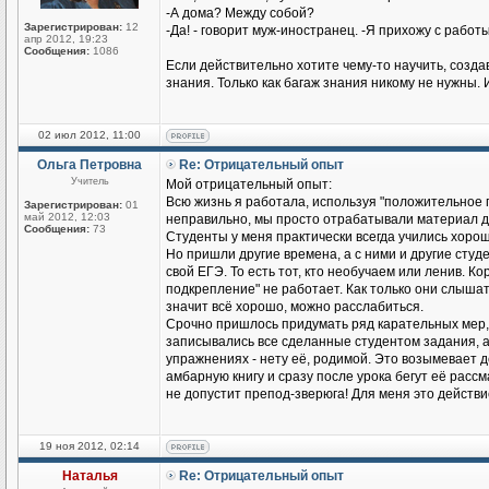
-А дома? Между собой?
Зарегистрирован:
12
-Да! - говорит муж-иностранец. -Я прихожу с работы
апр 2012, 19:23
Сообщения:
1086
Если действительно хотите чему-то научить, созд
знания. Только как багаж знания никому не нужны. 
02 июл 2012, 11:00
Ольга Петровна
Re: Отрицательный опыт
Учитель
Мой отрицательный опыт:
Всю жизнь я работала, используя "положительное п
Зарегистрирован:
01
май 2012, 12:03
неправильно, мы просто отрабатывали материал до
Сообщения:
73
Студенты у меня практически всегда учились хорош
Но пришли другие времена, а с ними и другие студен
свой ЕГЭ. То есть тот, кто необучаем или ленив. К
подкрепление" не работает. Как только они слышат
значит всё хорошо, можно расслабиться.
Срочно пришлось придумать ряд карательных мер,
записывались все сделанные студентом задания, а н
упражнениях - нету её, родимой. Это возымевает д
амбарную книгу и сразу после урока бегут её рассмат
не допустит препод-зверюга! Для меня это действ
19 ноя 2012, 02:14
Наталья
Re: Отрицательный опыт