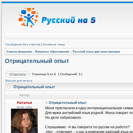
Сообщения без ответов
|
Активные темы
Список форумов
»
Вопросы образования
»
Русский язык для иностранцев
Отрицательный опыт
Страница
1
из
1
[ Сообщений: 3 ]
Версия для печати
Отрицательный опыт
Автор
Наталья
Отрицательный опыт
Автор сайта
Меня пригласили в одну интернациональную семью
Для мужа английский язык родной. Жена говорит п
Но дело забуксовало.
Спрашиваю: -А вы говорите по-русски на работе?
-Нет, - отвечают, - у нас в компании рабочий язык а