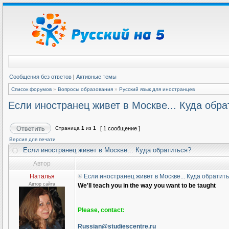
Сообщения без ответов
|
Активные темы
Список форумов
»
Вопросы образования
»
Русский язык для иностранцев
Если иностранец живет в Москве... Куда обра
Страница
1
из
1
[ 1 сообщение ]
Версия для печати
Если иностранец живет в Москве... Куда обратиться?
Автор
Наталья
Если иностранец живет в Москве... Куда обратит
Автор сайта
We'll teach you in the way you want to be taught
Please, contact:
Russian@studiescentre.ru