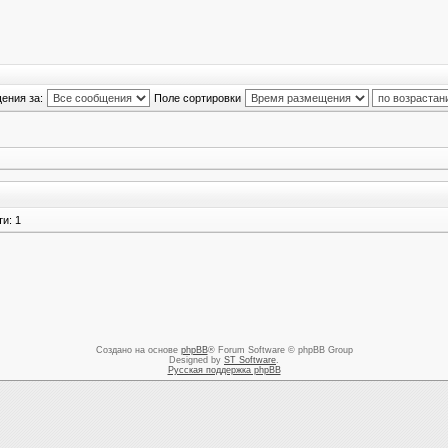
ения за:
Поле сортировки
и: 1
Создано на основе
phpBB
® Forum Software © phpBB Group
Designed by
ST Software
.
Русская поддержка phpBB