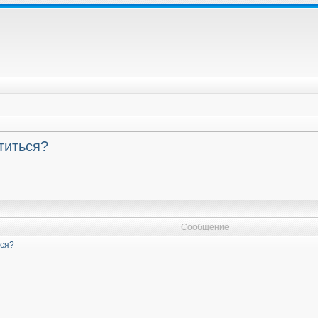
титься?
Сообщение
ься?