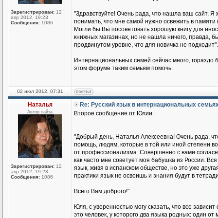
Зарегистрирован:
12
"Здравствуйте! Очень рада, что нашла ваш сайт. Я 
апр 2012, 19:23
понимать, что мне самой нужно освежить в памяти 
Сообщения:
1086
Могли бы Вы посоветовать хорошую книгу для иност
книжных магазинах, но не нашла ничего, правда, бы
продвинутом уровне, что для новичка не подходит".
Интернациональных семей сейчас много, гораздо б
этом форуме таким семьям помочь.
02 июл 2012, 07:31
Наталья
Re: Русский язык в интернациональных семья
Автор сайта
Второе сообщение от Юлии:
"Добрый день, Наталья Алексеевна! Очень рада, чт
помощь, людям, которые в той или иной степени во
от профессионализма. Совершенно с вами согласна
как часто мне советует моя бабушка из России. Вся 
Зарегистрирован:
12
язык, живя в испанском обществе, но это уже друга
апр 2012, 19:23
практики язык не освоишь и знания будут в тетради
Сообщения:
1086
Всего Вам доброго!"
Юля, с уверенностью могу сказать, что все зависит
это человек, у которого два языка родных: один о