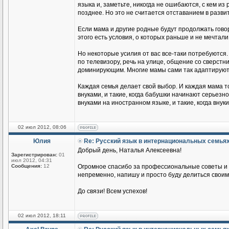
языка и, заметьте, никогда не ошибаются, с кем из
позднее. Но это не считается отставанием в разви
Если мама и другие родные будут продолжать говор
этого есть условия, о которых раньше и не мечтали
Но некоторые усилия от вас все-таки потребуются.
по телевизору, речь на улице, общение со сверстник
доминирующим. Многие мамы сами так адаптируются
Каждая семья делает свой выбор. И каждая мама т
внуками, и такие, когда бабушки начинают серьезн
внуками на иностранном языке, и такие, когда вн
02 июл 2012, 08:06
Юлия
Re: Русский язык в интернациональных семья
Добрый день, Наталья Алексеевна!
Зарегистрирован:
01
июл 2012, 04:31
Сообщения:
12
Огромное спасибо за профессиональные советы и п
непременно, напишу и просто буду делиться своим
До связи! Всем успехов!
02 июл 2012, 18:11