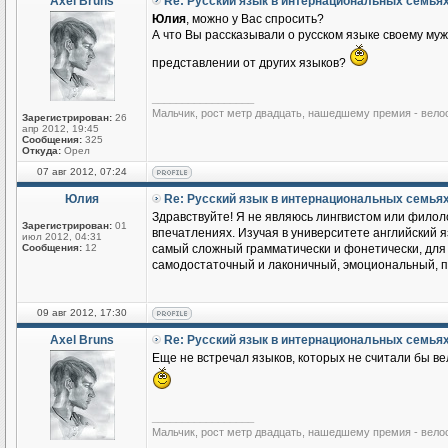
Axel Bruns
Re: Русский язык в интернациональных семья
Юлия
, можно у Вас спросить?
А что Вы рассказывали о русском языке своему му
представлении от других языков?
_________________
Мальчик, рост метр двадцать, нашедшему премия - вело
Зарегистрирован:
26
апр 2012, 19:45
Сообщения:
325
Откуда:
Орел
07 авг 2012, 07:24
Юлия
Re: Русский язык в интернациональных семья
Здравствуйте! Я не являюсь лингвистом или филоло
Зарегистрирован:
01
впечатлениях. Изучая в университете английский яз
июл 2012, 04:31
Сообщения:
12
самый сложный грамматически и фонетически, для м
самодостаточный и лаконичный, эмоциональный, по
09 авг 2012, 17:30
Axel Bruns
Re: Русский язык в интернациональных семья
Еще не встречал языков, которых не считали бы ве
_________________
Мальчик, рост метр двадцать, нашедшему премия - вело