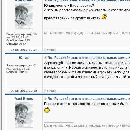
Axel Bruns
Re: Русский язык в интернациональных семья
Юлия
, можно у Вас спросить?
А что Вы рассказывали о русском языке своему му
представлении от других языков?
_________________
Мальчик, рост метр двадцать, нашедшему премия - вело
Зарегистрирован:
26
апр 2012, 19:45
Сообщения:
325
Откуда:
Орел
07 авг 2012, 07:24
Юлия
Re: Русский язык в интернациональных семья
Здравствуйте! Я не являюсь лингвистом или филоло
Зарегистрирован:
01
впечатлениях. Изучая в университете английский яз
июл 2012, 04:31
Сообщения:
12
самый сложный грамматически и фонетически, для м
самодостаточный и лаконичный, эмоциональный, по
09 авг 2012, 17:30
Axel Bruns
Re: Русский язык в интернациональных семья
Еще не встречал языков, которых не считали бы ве
_________________
Мальчик, рост метр двадцать, нашедшему премия - вело