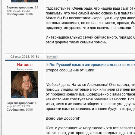
Зарегистрирован:
12
"Здравствуйте! Очень рада, что нашла ваш сайт. Я 
апр 2012, 19:23
понимать, что мне самой нужно освежить в памяти 
Сообщения:
1086
Могли бы Вы посоветовать хорошую книгу для иност
книжных магазинах, но не нашла ничего, правда, бы
продвинутом уровне, что для новичка не подходит".
Интернациональных семей сейчас много, гораздо б
этом форуме таким семьям помочь.
02 июл 2012, 07:31
Наталья
Re: Русский язык в интернациональных семья
Автор сайта
Второе сообщение от Юлии:
"Добрый день, Наталья Алексеевна! Очень рада, чт
помощь, людям, которые в той или иной степени во
от профессионализма. Совершенно с вами согласна
как часто мне советует моя бабушка из России. Вся 
Зарегистрирован:
12
язык, живя в испанском обществе, но это уже друга
апр 2012, 19:23
практики язык не освоишь и знания будут в тетради
Сообщения:
1086
Всего Вам доброго!"
Юля, с уверенностью могу сказать, что все зависит
это человек, у которого два языка родных: один о