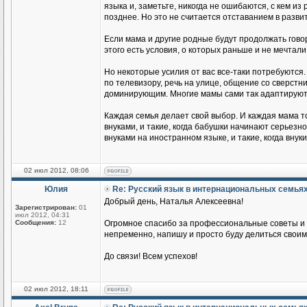
языка и, заметьте, никогда не ошибаются, с кем из
позднее. Но это не считается отставанием в разви
Если мама и другие родные будут продолжать говор
этого есть условия, о которых раньше и не мечтали
Но некоторые усилия от вас все-таки потребуются.
по телевизору, речь на улице, общение со сверстник
доминирующим. Многие мамы сами так адаптируются
Каждая семья делает свой выбор. И каждая мама т
внуками, и такие, когда бабушки начинают серьезн
внуками на иностранном языке, и такие, когда вн
02 июл 2012, 08:06
Юлия
Re: Русский язык в интернациональных семья
Добрый день, Наталья Алексеевна!
Зарегистрирован:
01
июл 2012, 04:31
Сообщения:
12
Огромное спасибо за профессиональные советы и п
непременно, напишу и просто буду делиться своим
До связи! Всем успехов!
02 июл 2012, 18:11