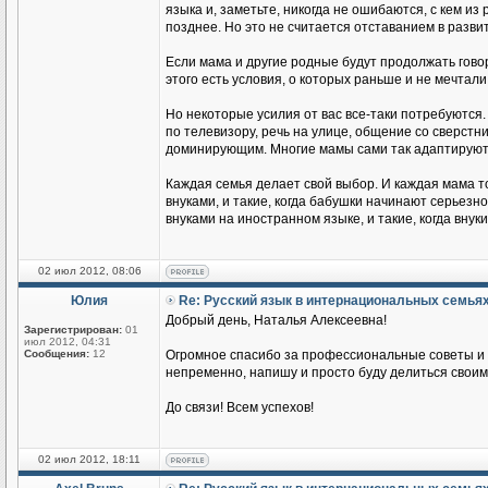
языка и, заметьте, никогда не ошибаются, с кем из
позднее. Но это не считается отставанием в разви
Если мама и другие родные будут продолжать говор
этого есть условия, о которых раньше и не мечтали
Но некоторые усилия от вас все-таки потребуются.
по телевизору, речь на улице, общение со сверстник
доминирующим. Многие мамы сами так адаптируются
Каждая семья делает свой выбор. И каждая мама т
внуками, и такие, когда бабушки начинают серьезн
внуками на иностранном языке, и такие, когда вн
02 июл 2012, 08:06
Юлия
Re: Русский язык в интернациональных семья
Добрый день, Наталья Алексеевна!
Зарегистрирован:
01
июл 2012, 04:31
Сообщения:
12
Огромное спасибо за профессиональные советы и п
непременно, напишу и просто буду делиться своим
До связи! Всем успехов!
02 июл 2012, 18:11