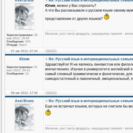
Axel Bruns
Re: Русский язык в интернациональных семья
Юлия
, можно у Вас спросить?
А что Вы рассказывали о русском языке своему му
представлении от других языков?
_________________
Мальчик, рост метр двадцать, нашедшему премия - вело
Зарегистрирован:
26
апр 2012, 19:45
Сообщения:
325
Откуда:
Орел
07 авг 2012, 07:24
Юлия
Re: Русский язык в интернациональных семья
Здравствуйте! Я не являюсь лингвистом или филоло
Зарегистрирован:
01
впечатлениях. Изучая в университете английский яз
июл 2012, 04:31
Сообщения:
12
самый сложный грамматически и фонетически, для м
самодостаточный и лаконичный, эмоциональный, по
09 авг 2012, 17:30
Axel Bruns
Re: Русский язык в интернациональных семья
Еще не встречал языков, которых не считали бы ве
_________________
Мальчик, рост метр двадцать, нашедшему премия - вело