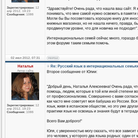
Зарегистрирован:
12
"Здравствуйте! Очень рада, что нашла ваш сайт. Я 
апр 2012, 19:23
понимать, что мне самой нужно освежить в памяти 
Сообщения:
1086
Могли бы Вы посоветовать хорошую книгу для иност
книжных магазинах, но не нашла ничего, правда, бы
продвинутом уровне, что для новичка не подходит".
Интернациональных семей сейчас много, гораздо б
этом форуме таким семьям помочь.
02 июл 2012, 07:31
Наталья
Re: Русский язык в интернациональных семья
Автор сайта
Второе сообщение от Юлии:
"Добрый день, Наталья Алексеевна! Очень рада, чт
помощь, людям, которые в той или иной степени во
от профессионализма. Совершенно с вами согласна
как часто мне советует моя бабушка из России. Вся 
Зарегистрирован:
12
язык, живя в испанском обществе, но это уже друга
апр 2012, 19:23
практики язык не освоишь и знания будут в тетради
Сообщения:
1086
Всего Вам доброго!"
Юля, с уверенностью могу сказать, что все зависит
это человек, у которого два языка родных: один о