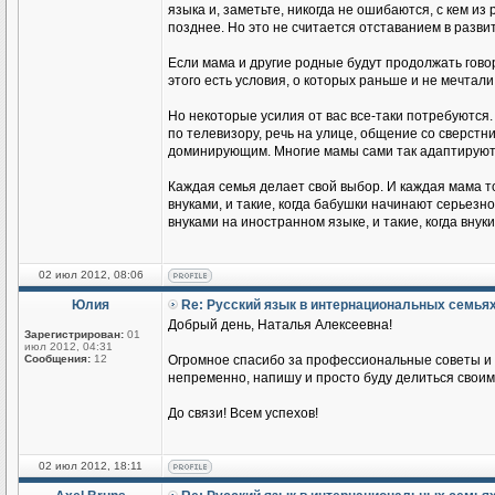
языка и, заметьте, никогда не ошибаются, с кем из
позднее. Но это не считается отставанием в разви
Если мама и другие родные будут продолжать говор
этого есть условия, о которых раньше и не мечтали
Но некоторые усилия от вас все-таки потребуются.
по телевизору, речь на улице, общение со сверстник
доминирующим. Многие мамы сами так адаптируются
Каждая семья делает свой выбор. И каждая мама т
внуками, и такие, когда бабушки начинают серьезн
внуками на иностранном языке, и такие, когда вн
02 июл 2012, 08:06
Юлия
Re: Русский язык в интернациональных семья
Добрый день, Наталья Алексеевна!
Зарегистрирован:
01
июл 2012, 04:31
Сообщения:
12
Огромное спасибо за профессиональные советы и п
непременно, напишу и просто буду делиться своим
До связи! Всем успехов!
02 июл 2012, 18:11