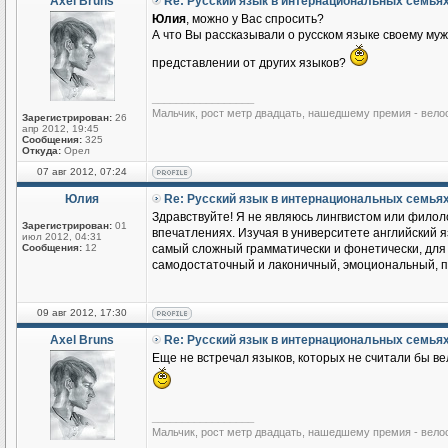
Axel Bruns
Re: Русский язык в интернациональных семья
Юлия
, можно у Вас спросить?
А что Вы рассказывали о русском языке своему му
представлении от других языков?
_________________
Мальчик, рост метр двадцать, нашедшему премия - вело
Зарегистрирован:
26
апр 2012, 19:45
Сообщения:
325
Откуда:
Орел
07 авг 2012, 07:24
Юлия
Re: Русский язык в интернациональных семья
Здравствуйте! Я не являюсь лингвистом или филоло
Зарегистрирован:
01
впечатлениях. Изучая в университете английский яз
июл 2012, 04:31
Сообщения:
12
самый сложный грамматически и фонетически, для м
самодостаточный и лаконичный, эмоциональный, по
09 авг 2012, 17:30
Axel Bruns
Re: Русский язык в интернациональных семья
Еще не встречал языков, которых не считали бы ве
_________________
Мальчик, рост метр двадцать, нашедшему премия - вело