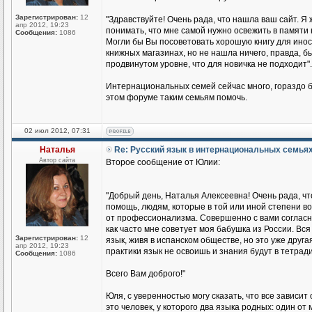
Зарегистрирован:
12
"Здравствуйте! Очень рада, что нашла ваш сайт. Я 
апр 2012, 19:23
понимать, что мне самой нужно освежить в памяти 
Сообщения:
1086
Могли бы Вы посоветовать хорошую книгу для иност
книжных магазинах, но не нашла ничего, правда, бы
продвинутом уровне, что для новичка не подходит".
Интернациональных семей сейчас много, гораздо б
этом форуме таким семьям помочь.
02 июл 2012, 07:31
Наталья
Re: Русский язык в интернациональных семья
Автор сайта
Второе сообщение от Юлии:
"Добрый день, Наталья Алексеевна! Очень рада, чт
помощь, людям, которые в той или иной степени во
от профессионализма. Совершенно с вами согласна
как часто мне советует моя бабушка из России. Вся 
Зарегистрирован:
12
язык, живя в испанском обществе, но это уже друга
апр 2012, 19:23
практики язык не освоишь и знания будут в тетради
Сообщения:
1086
Всего Вам доброго!"
Юля, с уверенностью могу сказать, что все зависит
это человек, у которого два языка родных: один о