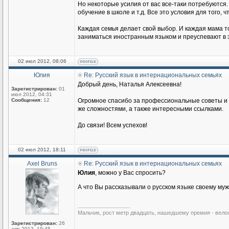
Но некоторые усилия от вас все-таки потребуются.
обучение в школе и т.д. Все это условия для того
Каждая семья делает свой выбор. И каждая мама то
заниматься иностранным языком и преуспевают в э
02 июл 2012, 08:06
Юлия
Re: Русский язык в интернациональных семьях
Добрый день, Наталья Алексеевна!
Зарегистрирован:
01
июл 2012, 04:31
Сообщения:
12
Огромное спасибо за профессиональные советы и п
же сложностями, а также интересными ссылками.
До связи! Всем успехов!
02 июл 2012, 18:11
Axel Bruns
Re: Русский язык в интернациональных семьях
Юлия
, можно у Вас спросить?
А что Вы рассказывали о русском языке своему му
_________________
Мальчик, рост метр двадцать, нашедшему премия - вело
Зарегистрирован:
26
апр 2012, 19:45