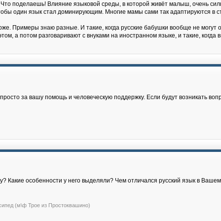
 Что поделаешь! Влияние языковой среды, в которой живёт малыш, очень силь
, чтобы один язык стал доминирующим. Многие мамы сами так адаптируются в с
же. Примеры знаю разные. И такие, когда русские бабушки вообще не могут о
том, а потом разговаривают с внуками на иностранном языке, и такие, когда
росто за вашу помощь и человеческую поддержку. Если будут возникать воп
жу? Какие особенности у него выделяли? Чем отличался русский язык в Ваше
сипед (м\ф Трое из Простоквашино)