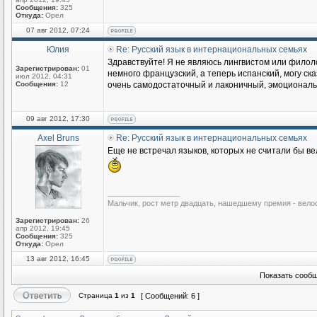
Сообщения:
325
Откуда:
Орел
07 авг 2012, 07:24
Юлия
Re: Русский язык в интернациональных семьях
Здравствуйте! Я не являюсь лингвистом или филоло
Зарегистрирован:
01
немного французский, а теперь испанский, могу ска
июл 2012, 04:31
Сообщения:
12
очень самодостаточный и лаконичный, эмоциональны
09 авг 2012, 17:30
Axel Bruns
Re: Русский язык в интернациональных семьях
Еще не встречал языков, которых не считали бы ве
_________________
Мальчик, рост метр двадцать, нашедшему премия - вело
Зарегистрирован:
26
апр 2012, 19:45
Сообщения:
325
Откуда:
Орел
13 авг 2012, 16:45
Показать сообщ
Страница
1
из
1
[ Сообщений: 6 ]