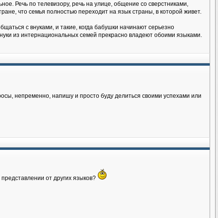
ное. Речь по телевизору, речь на улице, общение со сверстниками,
тране, что семья полностью переходит на язык страны, в которой живет.
бщаться с внуками, и такие, когда бабушки начинают серьезно
 внуки из интернациональных семей прекрасно владеют обоими языками.
росы, непременно, напишу и просто буду делиться своими успехами или
м представлении от других языков?