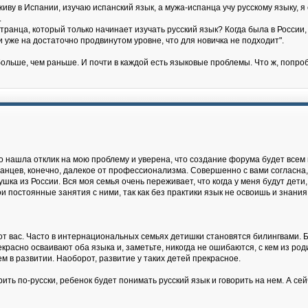
живу в Испании, изучаю испанский язык, а мужа-испанца учу русскому языку, 
.
ранца, который только начинает изучать русский язык? Когда была в России, 
 и уже на достаточно продвинутом уровне, что для новичка не подходит".
ольше, чем раньше. И почти в каждой есть языковые проблемы. Что ж, попро
о нашла отклик на мою проблему и уверена, что создание форума будет всем 
ранцев, конечно, далекое от профессионализма. Совершенно с вами согласна,
ушка из России. Вся моя семья очень переживает, что когда у меня будут дети,
и постоянные занятия с ними, так как без практики язык не освоишь и знания 
 от вас. Часто в интернациональных семьях детишки становятся билингвами. Би
асно осваивают оба языка и, заметьте, никогда не ошибаются, с кем из роди
м в развитии. Наоборот, развитие у таких детей прекрасное.
ть по-русски, ребенок будет понимать русский язык и говорить на нем. А сейч