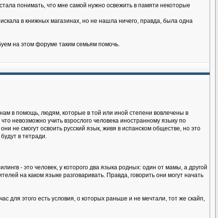
я стала понимать, что мне самой нужно освежить в памяти некоторые
искала в книжных магазинах, но не нашла ничего, правда, была одна
буем на этом форуме таким семьям помочь.
нам в помощь, людям, которые в той или иной степени вовлечены в
 что невозможно учить взрослого человека иностранному языку по
 они не смогут освоить русский язык, живя в испанском обществе, но это
будут в тетради.
лингв - это человек, у которого два языка родных: один от мамы, а другой
телей на каком языке разговаривать. Правда, говорить они могут начать
ас для этого есть условия, о которых раньше и не мечтали, тот же скайп,