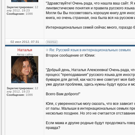
"Здравствуйте! Очень рада, что нашла ваш сайт. Я 
Зарегистрирован:
12
лингвистические понятия и правила русского языка
апр 2012, 19:23
Могли бы Вы посоветовать хорошую книгу для иност
Сообщения:
1086
книга, но очень странная, она была вся на русском
Интернациональных семей сейчас много, гораздо б
02 июл 2012, 07:31
Наталья
Re: Русский язык в интернациональных семьях
Автор сайта
Второе сообщение от Юлии:
"Добрый день, Наталья Алексеевна! Очень рада, чт
процесс "преподавания" русского языка для иност
букварю для детей, как часто мне советует моя баб
уже другая проблема, здесь нужны будут курсы и мо
Зарегистрирован:
12
апр 2012, 19:23
Всего Вам доброго!"
Сообщения:
1086
Юля, с уверенностью могу сказать, что все зависит
от папы. Малыши в интернациональных семьях прекр
несколько позднее. Но это не считается отставание
Если мама и другие родные будут продолжать говори
правда?