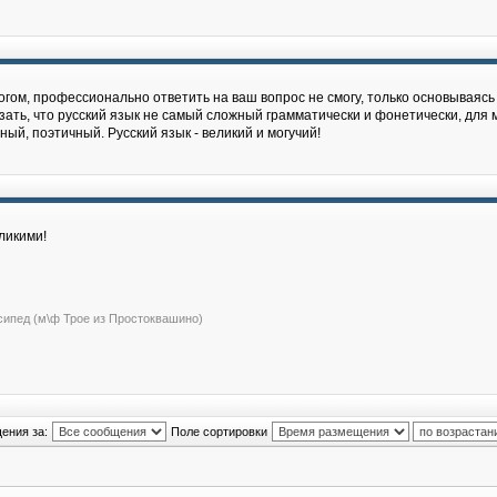
гом, профессионально ответить на ваш вопрос не cмогу, только основываясь 
зать, что русский язык не самый сложный грамматически и фонетически, для м
й, поэтичный. Русский язык - великий и могучий!
ликими!
сипед (м\ф Трое из Простоквашино)
ения за:
Поле сортировки