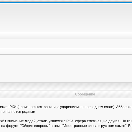
Сообщение
емая РКИ (произносится: эр-ка-и, с ударением на последнем слоге). Аббрев
й не является родным.
ечёт внимание людей, столкнувшихся с РКИ: сфера смежная, но другая. Но ко
а форуме "Общие вопросы" в теме "Иностранные слова в русском языке". Во