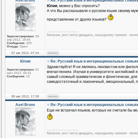
Axel Bruns
Re: Русский язык в интернациональных семья
Юлия
, можно у Вас спросить?
А что Вы рассказывали о русском языке своему му
представлении от других языков?
_________________
Мальчик, рост метр двадцать, нашедшему премия - вело
Зарегистрирован:
26
апр 2012, 19:45
Сообщения:
325
Откуда:
Орел
07 авг 2012, 07:24
Юлия
Re: Русский язык в интернациональных семья
Здравствуйте! Я не являюсь лингвистом или филоло
Зарегистрирован:
01
впечатлениях. Изучая в университете английский яз
июл 2012, 04:31
Сообщения:
12
самый сложный грамматически и фонетически, для м
самодостаточный и лаконичный, эмоциональный, по
09 авг 2012, 17:30
Axel Bruns
Re: Русский язык в интернациональных семья
Еще не встречал языков, которых не считали бы ве
_________________
Мальчик, рост метр двадцать, нашедшему премия - вело