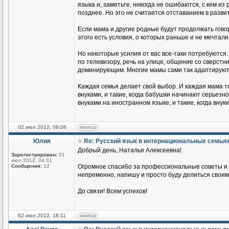
языка и, заметьте, никогда не ошибаются, с кем из
позднее. Но это не считается отставанием в разви
Если мама и другие родные будут продолжать говор
этого есть условия, о которых раньше и не мечтали
Но некоторые усилия от вас все-таки потребуются.
по телевизору, речь на улице, общение со сверстник
доминирующим. Многие мамы сами так адаптируются
Каждая семья делает свой выбор. И каждая мама т
внуками, и такие, когда бабушки начинают серьезн
внуками на иностранном языке, и такие, когда вн
02 июл 2012, 08:06
Юлия
Re: Русский язык в интернациональных семья
Добрый день, Наталья Алексеевна!
Зарегистрирован:
01
июл 2012, 04:31
Сообщения:
12
Огромное спасибо за профессиональные советы и п
непременно, напишу и просто буду делиться своим
До связи! Всем успехов!
02 июл 2012, 18:11