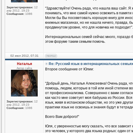
Зарегистрирован:
12
"Здравствуйте! Очень рада, что нашла ваш сайт. Я 
апр 2012, 19:23
понимать, что мне самой нужно освежить в памяти 
Сообщения:
1086
Могли бы Вы посоветовать хорошую книгу для иност
книжных магазинах, но не нашла ничего, правда, бы
продвинутом уровне, что для новичка не подходит".
Интернациональных семей сейчас много, гораздо б
этом форуме таким семьям помочь.
02 июл 2012, 07:31
Наталья
Re: Русский язык в интернациональных семья
Автор сайта
Второе сообщение от Юлии:
"Добрый день, Наталья Алексеевна! Очень рада, чт
помощь, людям, которые в той или иной степени во
от профессионализма. Совершенно с вами согласна
как часто мне советует моя бабушка из России. Вся 
Зарегистрирован:
12
язык, живя в испанском обществе, но это уже друга
апр 2012, 19:23
практики язык не освоишь и знания будут в тетради
Сообщения:
1086
Всего Вам доброго!"
Юля, с уверенностью могу сказать, что все зависит
это человек, у которого два языка родных: один о