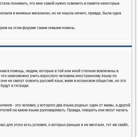
я стала понимать, что мне самой нужно освежить в памяти некоторые
искала в книжных магазинах, но не нашла ничего, правда, была одна
буем на этом форуме таким семьям помочь.
нам в помощь, людям, которые в той или иной степени вовлечены в
 что невозможно учить взрослого человека иностранному языку по
 они не смогут освоить русский язык, живя в испанском обществе, но это
будут в тетради.
лингв - это человек, у которого два языка родных: один от мамы, а другой
телей на каком языке разговаривать. Правда, говорить они могут начать
ас для этого есть условия, о которых раньше и не мечтали, тот же скайп,