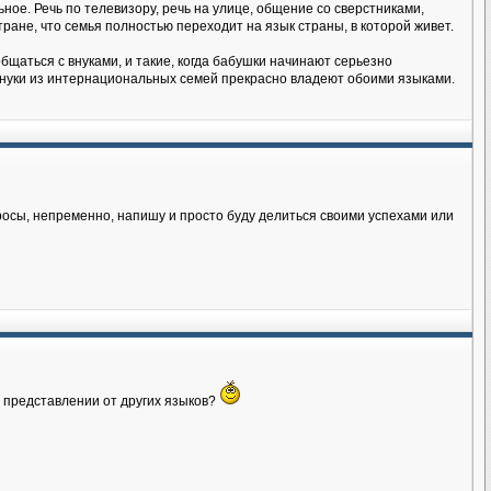
ное. Речь по телевизору, речь на улице, общение со сверстниками,
тране, что семья полностью переходит на язык страны, в которой живет.
бщаться с внуками, и такие, когда бабушки начинают серьезно
 внуки из интернациональных семей прекрасно владеют обоими языками.
росы, непременно, напишу и просто буду делиться своими успехами или
м представлении от других языков?