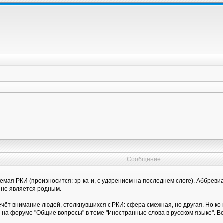
Сообщение
емая РКИ (произносится: эр-ка-и, с ударением на последнем слоге). Аббрев
й не является родным.
ечёт внимание людей, столкнувшихся с РКИ: сфера смежная, но другая. Но ко
а форуме "Общие вопросы" в теме "Иностранные слова в русском языке". Во