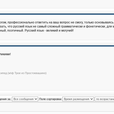
гом, профессионально ответить на ваш вопрос не cмогу, только основываясь 
зать, что русский язык не самый сложный грамматически и фонетически, для м
й, поэтичный. Русский язык - великий и могучий!
ликими!
сипед (м\ф Трое из Простоквашино)
ения за:
Поле сортировки