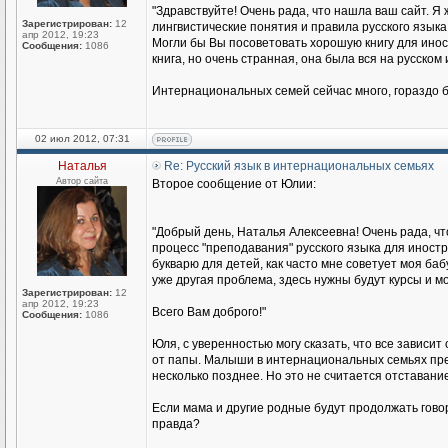
"Здравствуйте! Очень рада, что нашла ваш сайт. Я 
Зарегистрирован:
12
лингвистические понятия и правила русского языка
апр 2012, 19:23
Могли бы Вы посоветовать хорошую книгу для иност
Сообщения:
1086
книга, но очень странная, она была вся на русском
Интернациональных семей сейчас много, гораздо б
02 июл 2012, 07:31
Наталья
Re: Русский язык в интернациональных семьях
Автор сайта
Второе сообщение от Юлии:
"Добрый день, Наталья Алексеевна! Очень рада, чт
процесс "преподавания" русского языка для иност
букварю для детей, как часто мне советует моя баб
уже другая проблема, здесь нужны будут курсы и мо
Зарегистрирован:
12
апр 2012, 19:23
Всего Вам доброго!"
Сообщения:
1086
Юля, с уверенностью могу сказать, что все зависит
от папы. Малыши в интернациональных семьях прекр
несколько позднее. Но это не считается отставание
Если мама и другие родные будут продолжать говори
правда?