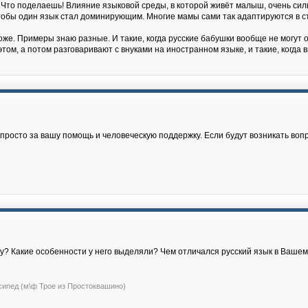
 Что поделаешь! Влияние языковой среды, в которой живёт малыш, очень силь
, чтобы один язык стал доминирующим. Многие мамы сами так адаптируются в с
же. Примеры знаю разные. И такие, когда русские бабушки вообще не могут о
том, а потом разговаривают с внуками на иностранном языке, и такие, когда
росто за вашу помощь и человеческую поддержку. Если будут возникать воп
жу? Какие особенности у него выделяли? Чем отличался русский язык в Ваше
сипед (м\ф Трое из Простоквашино)