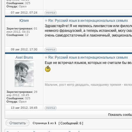
Сообщения:
325
Откуда:
Орел
07 авг 2012, 07:24
Юлия
Re: Русский язык в интернациональных семьях
Здравствуйте! Я не являюсь лингвистом или филоло
Зарегистрирован:
01
немного французский, а теперь испанский, могу ска
июл 2012, 04:31
Сообщения:
12
очень самодостаточный и лаконичный, эмоциональны
09 авг 2012, 17:30
Axel Bruns
Re: Русский язык в интернациональных семьях
Еще не встречал языков, которых не считали бы ве
_________________
Мальчик, рост метр двадцать, нашедшему премия - вело
Зарегистрирован:
26
апр 2012, 19:45
Сообщения:
325
Откуда:
Орел
13 авг 2012, 16:45
Показать сообщ
Страница
1
из
1
[ Сообщений: 6 ]