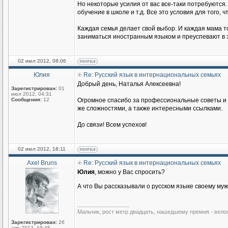
Но некоторые усилия от вас все-таки потребуются.
обучение в школе и т.д. Все это условия для того
Каждая семья делает свой выбор. И каждая мама то
заниматься иностранным языком и преуспевают в э
02 июл 2012, 08:06
Юлия
Re: Русский язык в интернациональных семьях
Добрый день, Наталья Алексеевна!
Зарегистрирован:
01
июл 2012, 04:31
Сообщения:
12
Огромное спасибо за профессиональные советы и п
же сложностями, а также интересными ссылками.
До связи! Всем успехов!
02 июл 2012, 18:11
Axel Bruns
Re: Русский язык в интернациональных семьях
Юлия
, можно у Вас спросить?
А что Вы рассказывали о русском языке своему му
_________________
Мальчик, рост метр двадцать, нашедшему премия - вело
Зарегистрирован:
26
апр 2012, 19:45