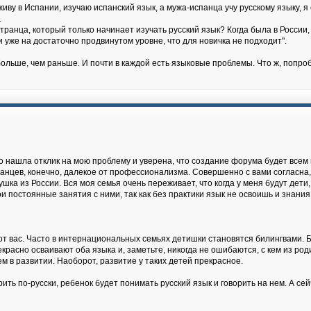
живу в Испании, изучаю испанский язык, а мужа-испанца учу русскому языку, 
.
ранца, который только начинает изучать русский язык? Когда была в России, 
 и уже на достаточно продвинутом уровне, что для новичка не подходит".
ольше, чем раньше. И почти в каждой есть языковые проблемы. Что ж, попро
о нашла отклик на мою проблему и уверена, что создание форума будет всем 
ранцев, конечно, далекое от профессионализма. Совершенно с вами согласна,
ушка из России. Вся моя семья очень переживает, что когда у меня будут дети,
и постоянные занятия с ними, так как без практики язык не освоишь и знания 
 от вас. Часто в интернациональных семьях детишки становятся билингвами. Би
асно осваивают оба языка и, заметьте, никогда не ошибаются, с кем из роди
м в развитии. Наоборот, развитие у таких детей прекрасное.
ть по-русски, ребенок будет понимать русский язык и говорить на нем. А сейч