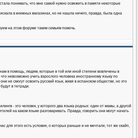
я стала понимать, что мне самой нужно освежить в памяти некоторые
искала в книжных магазинах, но не нашла ничего, правда, была одна
буем на этом форуме таким семьям помочь.
нам в помощь, людям, которые в той или иной степени вовлечены в
 что невозможно учить взрослого человека иностранному языку по
 они не смогут освоить русский язык, живя в испанском обществе, но это
будут в тетради.
лингв - это человек, у которого два языка родных: один от мамы, а другой
телей на каком языке разговаривать. Правда, говорить они могут начать
ас для этого есть условия, о которых раньше и не мечтали, тот же скайп,