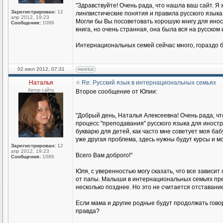
"Здравствуйте! Очень рада, что нашла ваш сайт. Я 
Зарегистрирован:
12
лингвистические понятия и правила русского языка
апр 2012, 19:23
Могли бы Вы посоветовать хорошую книгу для иност
Сообщения:
1086
книга, но очень странная, она была вся на русском
Интернациональных семей сейчас много, гораздо б
02 июл 2012, 07:31
Наталья
Re: Русский язык в интернациональных семьях
Автор сайта
Второе сообщение от Юлии:
"Добрый день, Наталья Алексеевна! Очень рада, чт
процесс "преподавания" русского языка для иност
букварю для детей, как часто мне советует моя баб
уже другая проблема, здесь нужны будут курсы и мо
Зарегистрирован:
12
апр 2012, 19:23
Всего Вам доброго!"
Сообщения:
1086
Юля, с уверенностью могу сказать, что все зависит
от папы. Малыши в интернациональных семьях прекр
несколько позднее. Но это не считается отставание
Если мама и другие родные будут продолжать говори
правда?