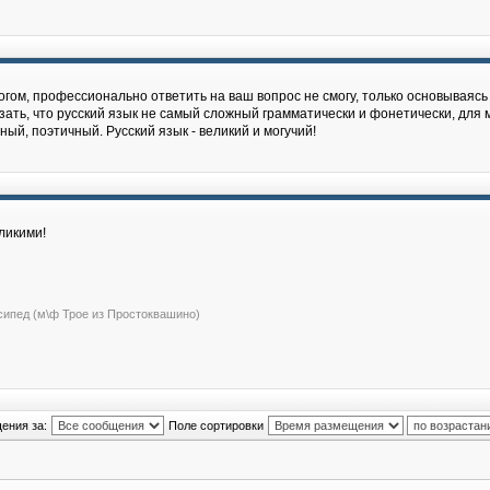
гом, профессионально ответить на ваш вопрос не cмогу, только основываясь 
зать, что русский язык не самый сложный грамматически и фонетически, для м
й, поэтичный. Русский язык - великий и могучий!
ликими!
сипед (м\ф Трое из Простоквашино)
ения за:
Поле сортировки