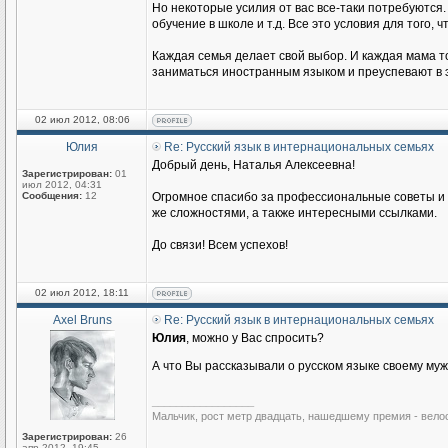
Но некоторые усилия от вас все-таки потребуются.
обучение в школе и т.д. Все это условия для того
Каждая семья делает свой выбор. И каждая мама то
заниматься иностранным языком и преуспевают в э
02 июл 2012, 08:06
Юлия
Re: Русский язык в интернациональных семьях
Добрый день, Наталья Алексеевна!
Зарегистрирован:
01
июл 2012, 04:31
Сообщения:
12
Огромное спасибо за профессиональные советы и п
же сложностями, а также интересными ссылками.
До связи! Всем успехов!
02 июл 2012, 18:11
Axel Bruns
Re: Русский язык в интернациональных семьях
Юлия
, можно у Вас спросить?
А что Вы рассказывали о русском языке своему му
_________________
Мальчик, рост метр двадцать, нашедшему премия - вело
Зарегистрирован:
26
апр 2012, 19:45