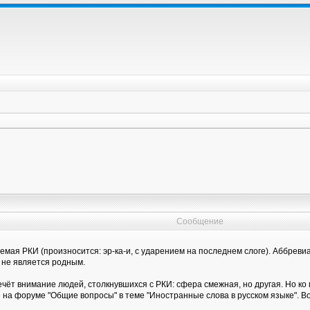
Сообщение
емая РКИ (произносится: эр-ка-и, с ударением на последнем слоге). Аббрев
й не является родным.
ечёт внимание людей, столкнувшихся с РКИ: сфера смежная, но другая. Но ко
а форуме "Общие вопросы" в теме "Иностранные слова в русском языке". Во