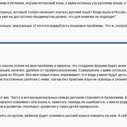
живу в Испании, изучаю испанский язык, а мужа-испанца учу русскому языку, 
.
ранца, который только начинает изучать русский язык? Когда была в России, 
 и уже на достаточно продвинутом уровне, что для новичка не подходит".
ольше, чем раньше. И почти в каждой есть языковые проблемы. Что ж, попро
о нашла отклик на мою проблему и уверена, что создание форума будет всем 
ранцев, конечно, далекое от профессионализма. Совершенно с вами согласна,
ушка из России. Вся моя семья очень переживает, что когда у меня будут дети,
и постоянные занятия с ними, так как без практики язык не освоишь и знания 
 от вас. Часто в интернациональных семьях детишки становятся билингвами. Би
асно осваивают оба языка и, заметьте, никогда не ошибаются, с кем из роди
м в развитии. Наоборот, развитие у таких детей прекрасное.
ть по-русски, ребенок будет понимать русский язык и говорить на нем. А сейч