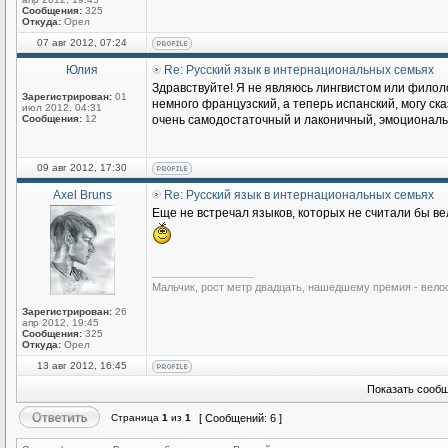
Сообщения:
325
Откуда:
Орел
07 авг 2012, 07:24
Юлия
Re: Русский язык в интернациональных семьях
Здравствуйте! Я не являюсь лингвистом или филоло
Зарегистрирован:
01
немного французский, а теперь испанский, могу ска
июл 2012, 04:31
Сообщения:
12
очень самодостаточный и лаконичный, эмоциональны
09 авг 2012, 17:30
Axel Bruns
Re: Русский язык в интернациональных семьях
Еще не встречал языков, которых не считали бы ве
_________________
Мальчик, рост метр двадцать, нашедшему премия - вело
Зарегистрирован:
26
апр 2012, 19:45
Сообщения:
325
Откуда:
Орел
13 авг 2012, 16:45
Показать сообщ
Страница
1
из
1
[ Сообщений: 6 ]