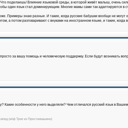
 Что поделаешь! Влияние языковой среды, в которой живёт малыш, очень силь
, чтобы один язык стал доминирующим. Многие мамы сами так адаптируются в с
же. Примеры знаю разные. И такие, когда русские бабушки вообще не могут о
том, а потом разговаривают с внуками на иностранном языке, и такие, когда
росто за вашу помощь и человеческую поддержку. Если будут возникать воп
жу? Какие особенности у него выделяли? Чем отличался русский язык в Ваше
сипед (м\ф Трое из Простоквашино)