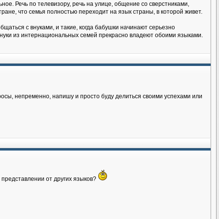
ное. Речь по телевизору, речь на улице, общение со сверстниками,
тране, что семья полностью переходит на язык страны, в которой живет.
бщаться с внуками, и такие, когда бабушки начинают серьезно
 внуки из интернациональных семей прекрасно владеют обоими языками.
росы, непременно, напишу и просто буду делиться своими успехами или
м представлении от других языков?