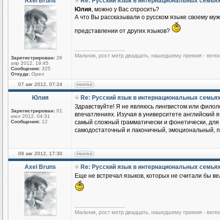
Axel Bruns
Re: Русский язык в интернациональных семья
Юлия
, можно у Вас спросить?
А что Вы рассказывали о русском языке своему му
представлении от других языков?
_________________
Мальчик, рост метр двадцать, нашедшему премия - вело
Зарегистрирован:
26
апр 2012, 19:45
Сообщения:
325
Откуда:
Орел
07 авг 2012, 07:24
Юлия
Re: Русский язык в интернациональных семья
Здравствуйте! Я не являюсь лингвистом или филоло
Зарегистрирован:
01
впечатлениях. Изучая в университете английский яз
июл 2012, 04:31
Сообщения:
12
самый сложный грамматически и фонетически, для м
самодостаточный и лаконичный, эмоциональный, по
09 авг 2012, 17:30
Axel Bruns
Re: Русский язык в интернациональных семья
Еще не встречал языков, которых не считали бы ве
_________________
Мальчик, рост метр двадцать, нашедшему премия - вело