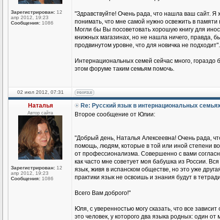
Зарегистрирован:
12
"Здравствуйте! Очень рада, что нашла ваш сайт. Я 
апр 2012, 19:23
понимать, что мне самой нужно освежить в памяти 
Сообщения:
1086
Могли бы Вы посоветовать хорошую книгу для иност
книжных магазинах, но не нашла ничего, правда, бы
продвинутом уровне, что для новичка не подходит".
Интернациональных семей сейчас много, гораздо б
этом форуме таким семьям помочь.
02 июл 2012, 07:31
Наталья
Re: Русский язык в интернациональных семья
Автор сайта
Второе сообщение от Юлии:
"Добрый день, Наталья Алексеевна! Очень рада, чт
помощь, людям, которые в той или иной степени во
от профессионализма. Совершенно с вами согласна
как часто мне советует моя бабушка из России. Вся 
Зарегистрирован:
12
язык, живя в испанском обществе, но это уже друга
апр 2012, 19:23
практики язык не освоишь и знания будут в тетради
Сообщения:
1086
Всего Вам доброго!"
Юля, с уверенностью могу сказать, что все зависит
это человек, у которого два языка родных: один о