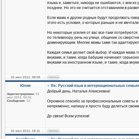
языка и, заметьте, никогда не ошибаются, с кем из
позднее. Но это не считается отставанием в разви
Если мама и другие родные будут продолжать говор
этого есть условия, о которых раньше и не мечтали
Но некоторые усилия от вас все-таки потребуются.
по телевизору, речь на улице, общение со сверстник
доминирующим. Многие мамы сами так адаптируются
Каждая семья делает свой выбор. И каждая мама т
внуками, и такие, когда бабушки начинают серьезн
внуками на иностранном языке, и такие, когда вн
02 июл 2012, 08:06
Юлия
Re: Русский язык в интернациональных семья
Добрый день, Наталья Алексеевна!
Зарегистрирован:
01
июл 2012, 04:31
Сообщения:
12
Огромное спасибо за профессиональные советы и п
непременно, напишу и просто буду делиться своим
До связи! Всем успехов!
02 июл 2012, 18:11