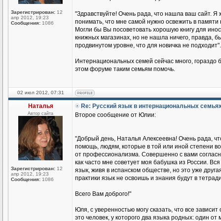
Зарегистрирован:
12
"Здравствуйте! Очень рада, что нашла ваш сайт. Я 
апр 2012, 19:23
понимать, что мне самой нужно освежить в памяти 
Сообщения:
1086
Могли бы Вы посоветовать хорошую книгу для иност
книжных магазинах, но не нашла ничего, правда, бы
продвинутом уровне, что для новичка не подходит".
Интернациональных семей сейчас много, гораздо б
этом форуме таким семьям помочь.
02 июл 2012, 07:31
Наталья
Re: Русский язык в интернациональных семья
Автор сайта
Второе сообщение от Юлии:
"Добрый день, Наталья Алексеевна! Очень рада, чт
помощь, людям, которые в той или иной степени во
от профессионализма. Совершенно с вами согласна
как часто мне советует моя бабушка из России. Вся 
Зарегистрирован:
12
язык, живя в испанском обществе, но это уже друга
апр 2012, 19:23
практики язык не освоишь и знания будут в тетради
Сообщения:
1086
Всего Вам доброго!"
Юля, с уверенностью могу сказать, что все зависит
это человек, у которого два языка родных: один о