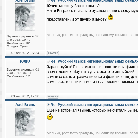
Axel Bruns
Re: Русский язык в интернациональных семья
Юлия
, можно у Вас спросить?
А что Вы рассказывали о русском языке своему му
представлении от других языков?
_________________
Мальчик, рост метр двадцать, нашедшему премия - вело
Зарегистрирован:
26
апр 2012, 19:45
Сообщения:
325
Откуда:
Орел
07 авг 2012, 07:24
Юлия
Re: Русский язык в интернациональных семья
Здравствуйте! Я не являюсь лингвистом или филоло
Зарегистрирован:
01
впечатлениях. Изучая в университете английский яз
июл 2012, 04:31
Сообщения:
12
самый сложный грамматически и фонетически, для м
самодостаточный и лаконичный, эмоциональный, по
09 авг 2012, 17:30
Axel Bruns
Re: Русский язык в интернациональных семья
Еще не встречал языков, которых не считали бы ве
_________________
Мальчик, рост метр двадцать, нашедшему премия - вело