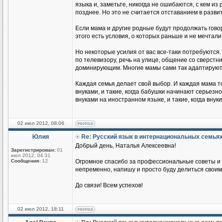
языка и, заметьте, никогда не ошибаются, с кем из
позднее. Но это не считается отставанием в разви
Если мама и другие родные будут продолжать говор
этого есть условия, о которых раньше и не мечтали
Но некоторые усилия от вас все-таки потребуются.
по телевизору, речь на улице, общение со сверстник
доминирующим. Многие мамы сами так адаптируются
Каждая семья делает свой выбор. И каждая мама т
внуками, и такие, когда бабушки начинают серьезн
внуками на иностранном языке, и такие, когда вн
02 июл 2012, 08:06
Юлия
Re: Русский язык в интернациональных семья
Добрый день, Наталья Алексеевна!
Зарегистрирован:
01
июл 2012, 04:31
Сообщения:
12
Огромное спасибо за профессиональные советы и п
непременно, напишу и просто буду делиться своим
До связи! Всем успехов!
02 июл 2012, 18:11