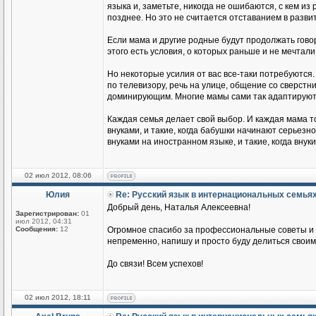
языка и, заметьте, никогда не ошибаются, с кем из
позднее. Но это не считается отставанием в разви
Если мама и другие родные будут продолжать говор
этого есть условия, о которых раньше и не мечтали
Но некоторые усилия от вас все-таки потребуются.
по телевизору, речь на улице, общение со сверстник
доминирующим. Многие мамы сами так адаптируются
Каждая семья делает свой выбор. И каждая мама т
внуками, и такие, когда бабушки начинают серьезн
внуками на иностранном языке, и такие, когда вн
02 июл 2012, 08:06
Юлия
Re: Русский язык в интернациональных семья
Добрый день, Наталья Алексеевна!
Зарегистрирован:
01
июл 2012, 04:31
Сообщения:
12
Огромное спасибо за профессиональные советы и п
непременно, напишу и просто буду делиться своим
До связи! Всем успехов!
02 июл 2012, 18:11