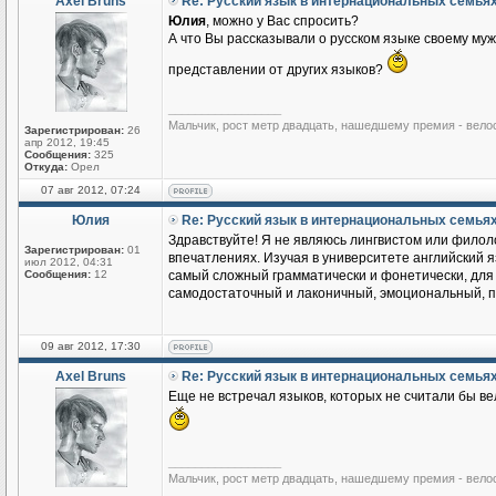
Axel Bruns
Re: Русский язык в интернациональных семья
Юлия
, можно у Вас спросить?
А что Вы рассказывали о русском языке своему му
представлении от других языков?
_________________
Мальчик, рост метр двадцать, нашедшему премия - вело
Зарегистрирован:
26
апр 2012, 19:45
Сообщения:
325
Откуда:
Орел
07 авг 2012, 07:24
Юлия
Re: Русский язык в интернациональных семья
Здравствуйте! Я не являюсь лингвистом или филоло
Зарегистрирован:
01
впечатлениях. Изучая в университете английский яз
июл 2012, 04:31
Сообщения:
12
самый сложный грамматически и фонетически, для м
самодостаточный и лаконичный, эмоциональный, по
09 авг 2012, 17:30
Axel Bruns
Re: Русский язык в интернациональных семья
Еще не встречал языков, которых не считали бы ве
_________________
Мальчик, рост метр двадцать, нашедшему премия - вело