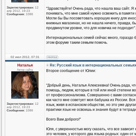
Зарегистрирован:
12
"Здравствуйте! Очень рада, что нашла ваш сайт. Я 
апр 2012, 19:23
понимать, что мне самой нужно освежить в памяти 
Сообщения:
1086
Могли бы Вы посоветовать хорошую книгу для иност
книжных магазинах, но не нашла ничего, правда, бы
продвинутом уровне, что для новичка не подходит".
Интернациональных семей сейчас много, гораздо б
этом форуме таким семьям помочь.
02 июл 2012, 07:31
Наталья
Re: Русский язык в интернациональных семья
Автор сайта
Второе сообщение от Юлии:
"Добрый день, Наталья Алексеевна! Очень рада, чт
помощь, людям, которые в той или иной степени во
от профессионализма. Совершенно с вами согласна
как часто мне советует моя бабушка из России. Вся 
Зарегистрирован:
12
язык, живя в испанском обществе, но это уже друга
апр 2012, 19:23
практики язык не освоишь и знания будут в тетради
Сообщения:
1086
Всего Вам доброго!"
Юля, с уверенностью могу сказать, что все зависит
это человек, у которого два языка родных: один о