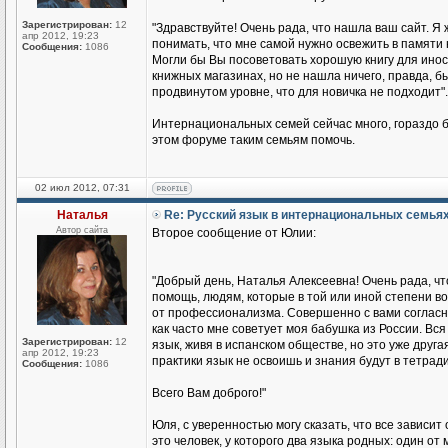
Зарегистрирован:
12
"Здравствуйте! Очень рада, что нашла ваш сайт. Я 
апр 2012, 19:23
понимать, что мне самой нужно освежить в памяти 
Сообщения:
1086
Могли бы Вы посоветовать хорошую книгу для иност
книжных магазинах, но не нашла ничего, правда, бы
продвинутом уровне, что для новичка не подходит".
Интернациональных семей сейчас много, гораздо б
этом форуме таким семьям помочь.
02 июл 2012, 07:31
Наталья
Re: Русский язык в интернациональных семья
Автор сайта
Второе сообщение от Юлии:
"Добрый день, Наталья Алексеевна! Очень рада, чт
помощь, людям, которые в той или иной степени во
от профессионализма. Совершенно с вами согласна
как часто мне советует моя бабушка из России. Вся 
Зарегистрирован:
12
язык, живя в испанском обществе, но это уже друга
апр 2012, 19:23
практики язык не освоишь и знания будут в тетради
Сообщения:
1086
Всего Вам доброго!"
Юля, с уверенностью могу сказать, что все зависит
это человек, у которого два языка родных: один о