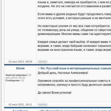
языка и, заметьте, никогда не ошибаются, с кем из
позднее. Но это не считается отставанием в разви
Если мама и другие родные будут продолжать говор
этого есть условия, о которых раньше и не мечтали
Но некоторые усилия от вас все-таки потребуются.
по телевизору, речь на улице, общение со сверстник
доминирующим. Многие мамы сами так адаптируются
Каждая семья делает свой выбор. И каждая мама т
внуками, и такие, когда бабушки начинают серьезн
внуками на иностранном языке, и такие, когда вн
02 июл 2012, 08:06
Юлия
Re: Русский язык в интернациональных семья
Добрый день, Наталья Алексеевна!
Зарегистрирован:
01
июл 2012, 04:31
Сообщения:
12
Огромное спасибо за профессиональные советы и п
непременно, напишу и просто буду делиться своим
До связи! Всем успехов!
02 июл 2012, 18:11