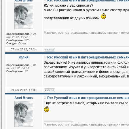
Axel Bruns
Re: Русский язык в интернациональных семья
Юлия
, можно у Вас спросить?
А что Вы рассказывали о русском языке своему му
представлении от других языков?
_________________
Мальчик, рост метр двадцать, нашедшему премия - вело
Зарегистрирован:
26
апр 2012, 19:45
Сообщения:
325
Откуда:
Орел
07 авг 2012, 07:24
Юлия
Re: Русский язык в интернациональных семья
Здравствуйте! Я не являюсь лингвистом или филоло
Зарегистрирован:
01
впечатлениях. Изучая в университете английский яз
июл 2012, 04:31
Сообщения:
12
самый сложный грамматически и фонетически, для м
самодостаточный и лаконичный, эмоциональный, по
09 авг 2012, 17:30
Axel Bruns
Re: Русский язык в интернациональных семья
Еще не встречал языков, которых не считали бы ве
_________________
Мальчик, рост метр двадцать, нашедшему премия - вело