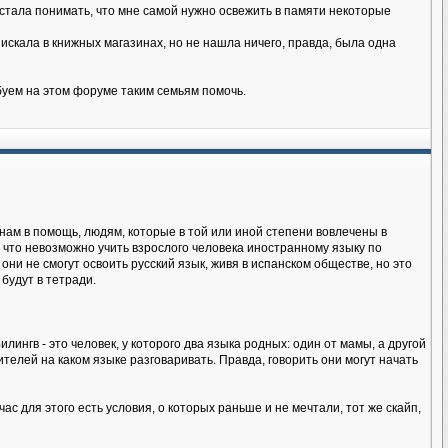
я стала понимать, что мне самой нужно освежить в памяти некоторые
искала в книжных магазинах, но не нашла ничего, правда, была одна
буем на этом форуме таким семьям помочь.
нам в помощь, людям, которые в той или иной степени вовлечены в
 что невозможно учить взрослого человека иностранному языку по
 они не смогут освоить русский язык, живя в испанском обществе, но это
будут в тетради.
лингв - это человек, у которого два языка родных: один от мамы, а другой
телей на каком языке разговаривать. Правда, говорить они могут начать
ас для этого есть условия, о которых раньше и не мечтали, тот же скайп,