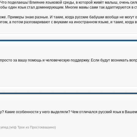
 Что поделаешь! Влияние языковой среды, в которой живёт малыш, очень силь
, чтобы один язык стал доминирующим. Многие мамы сами так адаптируются в с
же. Примеры знаю разные. И такие, когда русские бабушки вообще не могут о
том, а потом разговаривают с внуками на иностранном языке, и такие, когда
росто за вашу помощь и человеческую поддержку. Если будут возникать воп
жу? Какие особенности у него выделяли? Чем отличался русский язык в Ваше
сипед (м\ф Трое из Простоквашино)