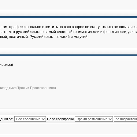
гом, профессионально ответить на ваш вопрос не cмогу, только основываясь 
зать, что русский язык не самый сложный грамматически и фонетически, для м
й, поэтичный. Русский язык - великий и могучий!
ликими!
сипед (м\ф Трое из Простоквашино)
ения за:
Поле сортировки