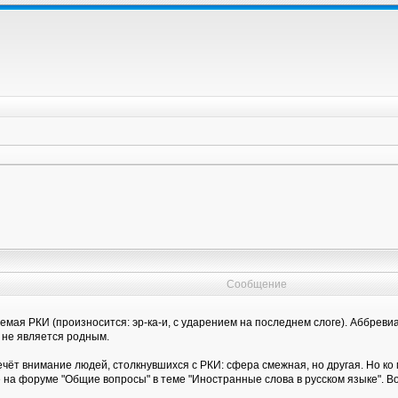
Сообщение
емая РКИ (произносится: эр-ка-и, с ударением на последнем слоге). Аббрев
й не является родным.
ечёт внимание людей, столкнувшихся с РКИ: сфера смежная, но другая. Но ко
а форуме "Общие вопросы" в теме "Иностранные слова в русском языке". Во