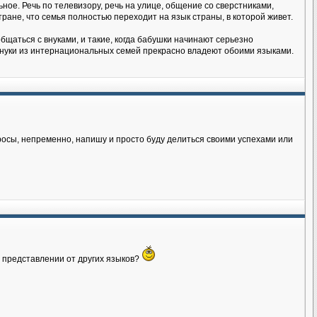
ное. Речь по телевизору, речь на улице, общение со сверстниками,
тране, что семья полностью переходит на язык страны, в которой живет.
бщаться с внуками, и такие, когда бабушки начинают серьезно
 внуки из интернациональных семей прекрасно владеют обоими языками.
росы, непременно, напишу и просто буду делиться своими успехами или
м представлении от других языков?