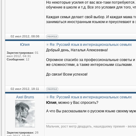
Но некоторые усилия от вас все-таки потребуются.
обучение в школе и т.д. Все это условия для того
Каждая семья делает свой выбор. И каждая мама то
заниматься иностранным языком и преуспевают в э
02 июл 2012, 08:06
Юлия
Re: Русский язык в интернациональных семьях
Добрый день, Наталья Алексеевна!
Зарегистрирован:
01
июл 2012, 04:31
Сообщения:
12
Огромное спасибо за профессиональные советы и п
же сложностями, а также интересными ссылками.
До связи! Всем успехов!
02 июл 2012, 18:11
Axel Bruns
Re: Русский язык в интернациональных семьях
Юлия
, можно у Вас спросить?
А что Вы рассказывали о русском языке своему му
_________________
Мальчик, рост метр двадцать, нашедшему премия - вело
Зарегистрирован:
26
апр 2012, 19:45