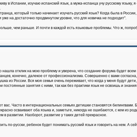
живу в Испании, изучаю испанский язык, а мужа-испанца учу русскому языку, 
.
ранца, который только начинает изучать русский язык? Когда была в России, 
 и уже на достаточно продвинутом уровне, что для новичка не подходит".
ольше, чем раньше. И почти в каждой есть языковые проблемы. Что ж, попро
о нашла отклик на мою проблему и уверена, что создание форума будет всем 
ранцев, конечно, далекое от профессионализма. Совершенно с вами согласна,
ушка из России. Вся моя семья очень переживает, что когда у меня будут дети,
и постоянные занятия с ними, так как без практики язык не освоишь и знания 
 от вас. Часто в интернациональных семьях детишки становятся билингвами. Би
асно осваивают оба языка и, заметьте, никогда не ошибаются, с кем из роди
м в развитии. Наоборот, развитие у таких детей прекрасное.
ть по-русски, ребенок будет понимать русский язык и говорить на нем. А сейч