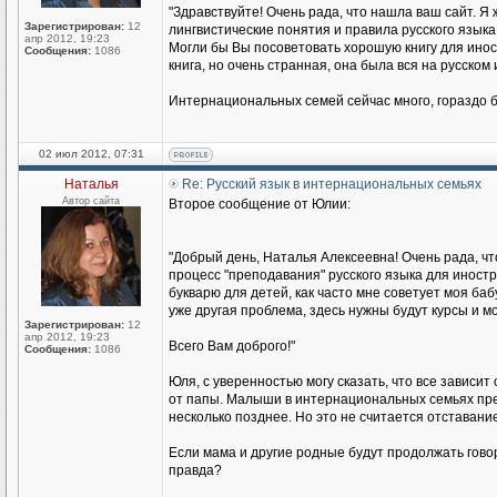
"Здравствуйте! Очень рада, что нашла ваш сайт. Я 
Зарегистрирован:
12
лингвистические понятия и правила русского языка
апр 2012, 19:23
Могли бы Вы посоветовать хорошую книгу для иност
Сообщения:
1086
книга, но очень странная, она была вся на русском
Интернациональных семей сейчас много, гораздо б
02 июл 2012, 07:31
Наталья
Re: Русский язык в интернациональных семьях
Автор сайта
Второе сообщение от Юлии:
"Добрый день, Наталья Алексеевна! Очень рада, чт
процесс "преподавания" русского языка для иност
букварю для детей, как часто мне советует моя баб
уже другая проблема, здесь нужны будут курсы и мо
Зарегистрирован:
12
апр 2012, 19:23
Всего Вам доброго!"
Сообщения:
1086
Юля, с уверенностью могу сказать, что все зависит
от папы. Малыши в интернациональных семьях прекр
несколько позднее. Но это не считается отставание
Если мама и другие родные будут продолжать говори
правда?