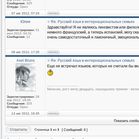
Сообщения:
325
Откуда:
Орел
07 авг 2012, 07:24
Юлия
Re: Русский язык в интернациональных семьях
Здравствуйте! Я не являюсь лингвистом или филоло
Зарегистрирован:
01
немного французский, а теперь испанский, могу ска
июл 2012, 04:31
Сообщения:
12
очень самодостаточный и лаконичный, эмоциональны
09 авг 2012, 17:30
Axel Bruns
Re: Русский язык в интернациональных семьях
Еще не встречал языков, которых не считали бы ве
_________________
Мальчик, рост метр двадцать, нашедшему премия - вело
Зарегистрирован:
26
апр 2012, 19:45
Сообщения:
325
Откуда:
Орел
13 авг 2012, 16:45
Показать сообщ
Страница
1
из
1
[ Сообщений: 6 ]