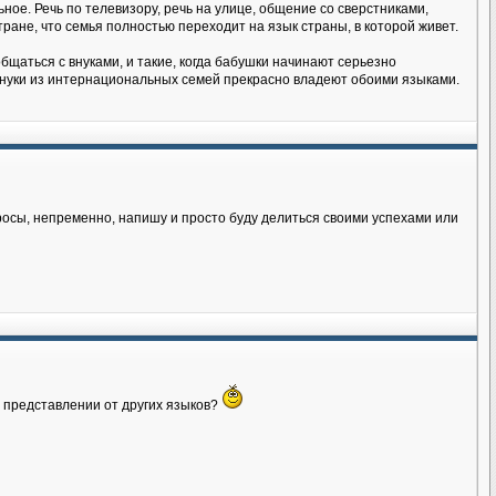
ное. Речь по телевизору, речь на улице, общение со сверстниками,
тране, что семья полностью переходит на язык страны, в которой живет.
бщаться с внуками, и такие, когда бабушки начинают серьезно
 внуки из интернациональных семей прекрасно владеют обоими языками.
росы, непременно, напишу и просто буду делиться своими успехами или
м представлении от других языков?