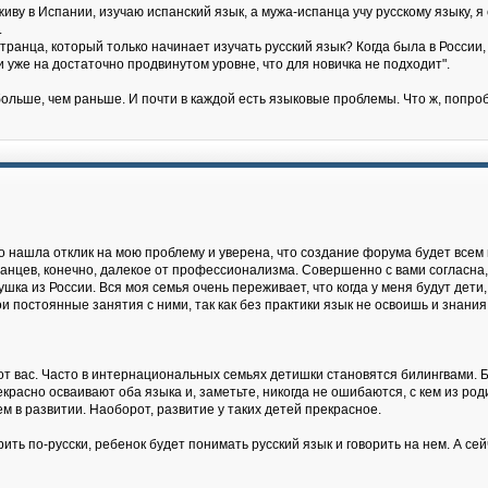
живу в Испании, изучаю испанский язык, а мужа-испанца учу русскому языку, 
.
ранца, который только начинает изучать русский язык? Когда была в России, 
 и уже на достаточно продвинутом уровне, что для новичка не подходит".
ольше, чем раньше. И почти в каждой есть языковые проблемы. Что ж, попро
о нашла отклик на мою проблему и уверена, что создание форума будет всем 
ранцев, конечно, далекое от профессионализма. Совершенно с вами согласна,
ушка из России. Вся моя семья очень переживает, что когда у меня будут дети,
и постоянные занятия с ними, так как без практики язык не освоишь и знания 
 от вас. Часто в интернациональных семьях детишки становятся билингвами. Би
асно осваивают оба языка и, заметьте, никогда не ошибаются, с кем из роди
м в развитии. Наоборот, развитие у таких детей прекрасное.
ть по-русски, ребенок будет понимать русский язык и говорить на нем. А сейч