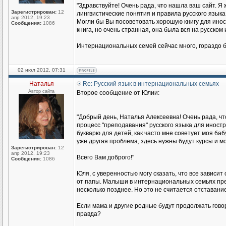
"Здравствуйте! Очень рада, что нашла ваш сайт. Я 
Зарегистрирован:
12
лингвистические понятия и правила русского языка
апр 2012, 19:23
Могли бы Вы посоветовать хорошую книгу для иност
Сообщения:
1086
книга, но очень странная, она была вся на русском
Интернациональных семей сейчас много, гораздо б
02 июл 2012, 07:31
Наталья
Re: Русский язык в интернациональных семьях
Автор сайта
Второе сообщение от Юлии:
"Добрый день, Наталья Алексеевна! Очень рада, чт
процесс "преподавания" русского языка для иност
букварю для детей, как часто мне советует моя баб
уже другая проблема, здесь нужны будут курсы и мо
Зарегистрирован:
12
апр 2012, 19:23
Всего Вам доброго!"
Сообщения:
1086
Юля, с уверенностью могу сказать, что все зависит
от папы. Малыши в интернациональных семьях прекр
несколько позднее. Но это не считается отставание
Если мама и другие родные будут продолжать говори
правда?