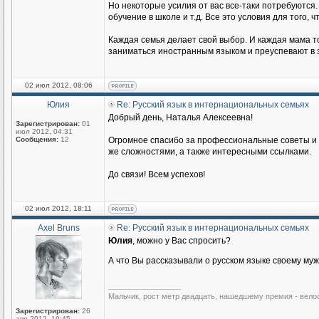
Но некоторые усилия от вас все-таки потребуются.
обучение в школе и т.д. Все это условия для того
Каждая семья делает свой выбор. И каждая мама то
заниматься иностранным языком и преуспевают в э
02 июл 2012, 08:06
Юлия
Re: Русский язык в интернациональных семьях
Добрый день, Наталья Алексеевна!
Зарегистрирован:
01
июл 2012, 04:31
Сообщения:
12
Огромное спасибо за профессиональные советы и п
же сложностями, а также интересными ссылками.
До связи! Всем успехов!
02 июл 2012, 18:11
Axel Bruns
Re: Русский язык в интернациональных семьях
Юлия
, можно у Вас спросить?
А что Вы рассказывали о русском языке своему му
_________________
Мальчик, рост метр двадцать, нашедшему премия - вело
Зарегистрирован:
26
апр 2012, 19:45