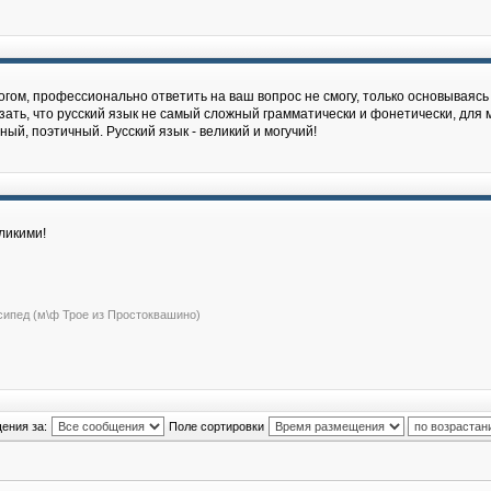
гом, профессионально ответить на ваш вопрос не cмогу, только основываясь 
зать, что русский язык не самый сложный грамматически и фонетически, для м
й, поэтичный. Русский язык - великий и могучий!
ликими!
сипед (м\ф Трое из Простоквашино)
ения за:
Поле сортировки