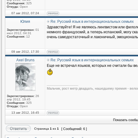
Сообщения:
325
Откуда:
Орел
07 авг 2012, 07:24
Юлия
Re: Русский язык в интернациональных семьях
Здравствуйте! Я не являюсь лингвистом или филоло
Зарегистрирован:
01
немного французский, а теперь испанский, могу ска
июл 2012, 04:31
Сообщения:
12
очень самодостаточный и лаконичный, эмоциональны
09 авг 2012, 17:30
Axel Bruns
Re: Русский язык в интернациональных семьях
Еще не встречал языков, которых не считали бы ве
_________________
Мальчик, рост метр двадцать, нашедшему премия - вело
Зарегистрирован:
26
апр 2012, 19:45
Сообщения:
325
Откуда:
Орел
13 авг 2012, 16:45
Показать сообщ
Страница
1
из
1
[ Сообщений: 6 ]