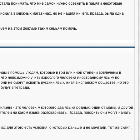
я стала понимать, что мне самой нужно освежить в памяти некоторые
искала в книжных магазинах, но не нашла ничего, правда, была одна
буем на этом форуме таким семьям помочь.
нам в помощь, людям, которые в той или иной степени вовлечены в
 что невозможно учить взрослого человека иностранному языку по
 они не смогут освоить русский язык, живя в испанском обществе, но это
будут в тетради.
лингв - это человек, у которого два языка родных: один от мамы, а другой
телей на каком языке разговаривать. Правда, говорить они могут начать
ас для этого есть условия, о которых раньше и не мечтали, тот же скайп,