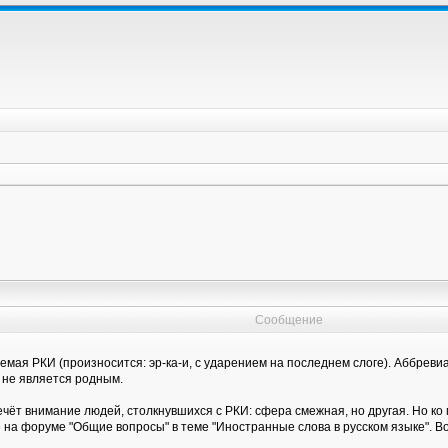
Сообщение
емая РКИ (произносится: эр-ка-и, с ударением на последнем слоге). Аббрев
й не является родным.
ечёт внимание людей, столкнувшихся с РКИ: сфера смежная, но другая. Но ко
а форуме "Общие вопросы" в теме "Иностранные слова в русском языке". Во