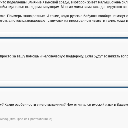
 Что поделаешь! Влияние языковой среды, в которой живёт малыш, очень силь
, чтобы один язык стал доминирующим. Многие мамы сами так адаптируются в с
же. Примеры знаю разные. И такие, когда русские бабушки вообще не могут о
том, а потом разговаривают с внуками на иностранном языке, и такие, когда
росто за вашу помощь и человеческую поддержку. Если будут возникать воп
жу? Какие особенности у него выделяли? Чем отличался русский язык в Ваше
сипед (м\ф Трое из Простоквашино)