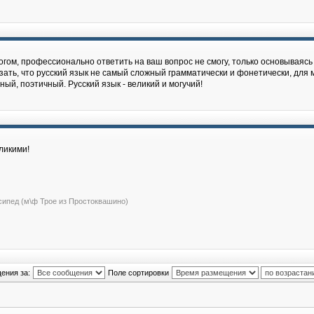
гом, профессионально ответить на ваш вопрос не cмогу, только основываясь 
зать, что русский язык не самый сложный грамматически и фонетически, для м
й, поэтичный. Русский язык - великий и могучий!
ликими!
сипед (м\ф Трое из Простоквашино)
ения за:
Поле сортировки