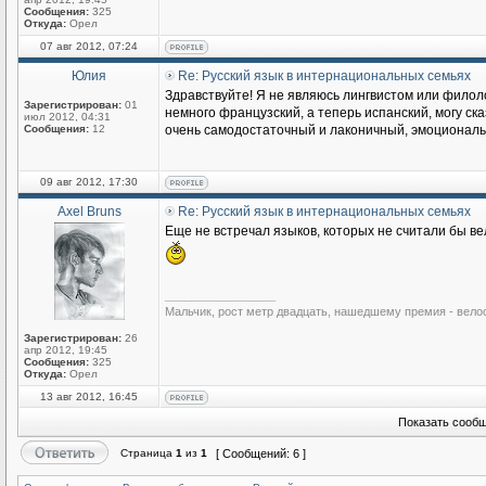
Сообщения:
325
Откуда:
Орел
07 авг 2012, 07:24
Юлия
Re: Русский язык в интернациональных семьях
Здравствуйте! Я не являюсь лингвистом или филоло
Зарегистрирован:
01
немного французский, а теперь испанский, могу ска
июл 2012, 04:31
Сообщения:
12
очень самодостаточный и лаконичный, эмоциональны
09 авг 2012, 17:30
Axel Bruns
Re: Русский язык в интернациональных семьях
Еще не встречал языков, которых не считали бы ве
_________________
Мальчик, рост метр двадцать, нашедшему премия - вело
Зарегистрирован:
26
апр 2012, 19:45
Сообщения:
325
Откуда:
Орел
13 авг 2012, 16:45
Показать сообщ
Страница
1
из
1
[ Сообщений: 6 ]