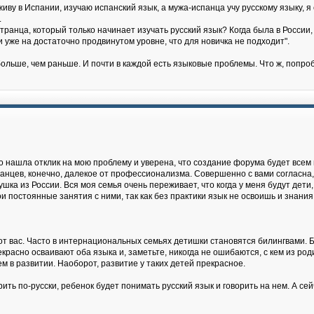
живу в Испании, изучаю испанский язык, а мужа-испанца учу русскому языку, 
.
ранца, который только начинает изучать русский язык? Когда была в России, 
 и уже на достаточно продвинутом уровне, что для новичка не подходит".
ольше, чем раньше. И почти в каждой есть языковые проблемы. Что ж, попро
о нашла отклик на мою проблему и уверена, что создание форума будет всем 
ранцев, конечно, далекое от профессионализма. Совершенно с вами согласна,
ушка из России. Вся моя семья очень переживает, что когда у меня будут дети,
и постоянные занятия с ними, так как без практики язык не освоишь и знания 
 от вас. Часто в интернациональных семьях детишки становятся билингвами. Би
асно осваивают оба языка и, заметьте, никогда не ошибаются, с кем из роди
м в развитии. Наоборот, развитие у таких детей прекрасное.
ть по-русски, ребенок будет понимать русский язык и говорить на нем. А сейч