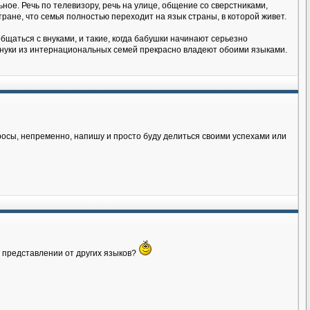
ное. Речь по телевизору, речь на улице, общение со сверстниками,
тране, что семья полностью переходит на язык страны, в которой живет.
бщаться с внуками, и такие, когда бабушки начинают серьезно
 внуки из интернациональных семей прекрасно владеют обоими языками.
росы, непременно, напишу и просто буду делиться своими успехами или
м представлении от других языков?