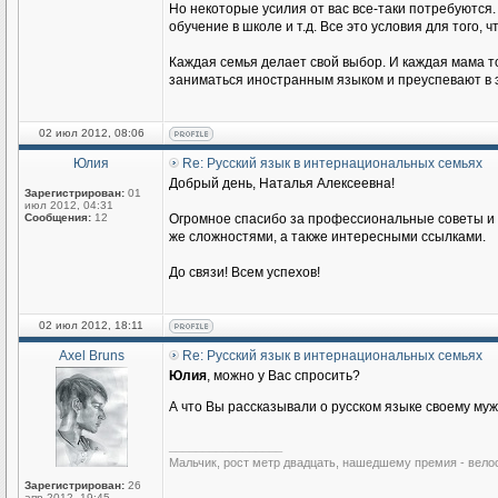
Но некоторые усилия от вас все-таки потребуются.
обучение в школе и т.д. Все это условия для того
Каждая семья делает свой выбор. И каждая мама то
заниматься иностранным языком и преуспевают в э
02 июл 2012, 08:06
Юлия
Re: Русский язык в интернациональных семьях
Добрый день, Наталья Алексеевна!
Зарегистрирован:
01
июл 2012, 04:31
Сообщения:
12
Огромное спасибо за профессиональные советы и п
же сложностями, а также интересными ссылками.
До связи! Всем успехов!
02 июл 2012, 18:11
Axel Bruns
Re: Русский язык в интернациональных семьях
Юлия
, можно у Вас спросить?
А что Вы рассказывали о русском языке своему му
_________________
Мальчик, рост метр двадцать, нашедшему премия - вело
Зарегистрирован:
26
апр 2012, 19:45