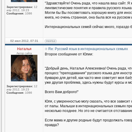
"Здравствуйте! Очень рада, что нашла ваш сайт. Я 
Зарегистрирован:
12
лингвистические понятия и правила русского языка
апр 2012, 19:23
Могли бы Вы посоветовать хорошую книгу для иност
Сообщения:
1086
книга, но очень странная, она была вся на русском
Интернациональных семей сейчас много, гораздо б
02 июл 2012, 07:31
Наталья
Re: Русский язык в интернациональных семьях
Автор сайта
Второе сообщение от Юлии:
"Добрый день, Наталья Алексеевна! Очень рада, чт
процесс "преподавания" русского языка для иност
букварю для детей, как часто мне советует моя баб
уже другая проблема, здесь нужны будут курсы и мо
Зарегистрирован:
12
апр 2012, 19:23
Всего Вам доброго!"
Сообщения:
1086
Юля, с уверенностью могу сказать, что все зависит
от папы. Малыши в интернациональных семьях прекр
несколько позднее. Но это не считается отставание
Если мама и другие родные будут продолжать говори
правда?