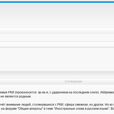
Сообщение
емая РКИ (произносится: эр-ка-и, с ударением на последнем слоге). Аббрев
й не является родным.
ечёт внимание людей, столкнувшихся с РКИ: сфера смежная, но другая. Но ко
а форуме "Общие вопросы" в теме "Иностранные слова в русском языке". Во