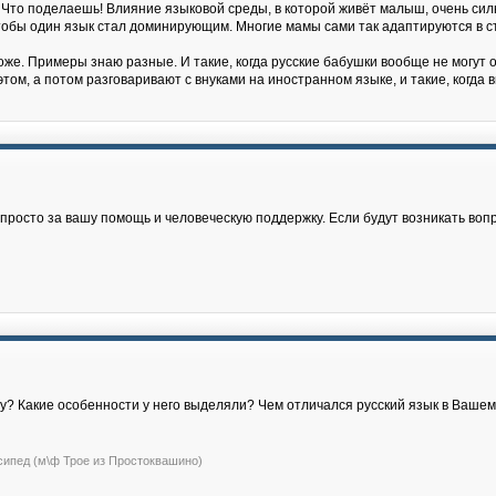
 Что поделаешь! Влияние языковой среды, в которой живёт малыш, очень силь
, чтобы один язык стал доминирующим. Многие мамы сами так адаптируются в с
же. Примеры знаю разные. И такие, когда русские бабушки вообще не могут о
том, а потом разговаривают с внуками на иностранном языке, и такие, когда
росто за вашу помощь и человеческую поддержку. Если будут возникать воп
жу? Какие особенности у него выделяли? Чем отличался русский язык в Ваше
сипед (м\ф Трое из Простоквашино)