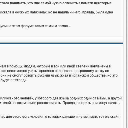
я стала понимать, что мне самой нужно освежить в памяти некоторые
искала в книжных магазинах, но не нашла ничего, правда, была одна
буем на этом форуме таким семьям помочь.
нам в помощь, людям, которые в той или иной степени вовлечены в
 что невозможно учить взрослого человека иностранному языку по
 они не смогут освоить русский язык, живя в испанском обществе, но это
будут в тетради.
лингв - это человек, у которого два языка родных: один от мамы, а другой
телей на каком языке разговаривать. Правда, говорить они могут начать
ас для этого есть условия, о которых раньше и не мечтали, тот же скайп,