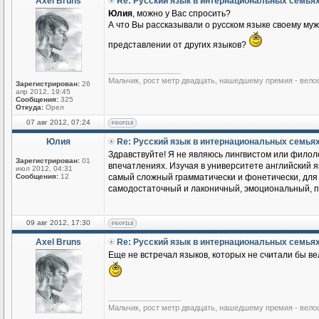
Axel Bruns
Re: Русский язык в интернациональных семья
Юлия
, можно у Вас спросить?
А что Вы рассказывали о русском языке своему му
представлении от других языков?
_________________
Мальчик, рост метр двадцать, нашедшему премия - вело
Зарегистрирован:
26
апр 2012, 19:45
Сообщения:
325
Откуда:
Орел
07 авг 2012, 07:24
Юлия
Re: Русский язык в интернациональных семья
Здравствуйте! Я не являюсь лингвистом или филоло
Зарегистрирован:
01
впечатлениях. Изучая в университете английский яз
июл 2012, 04:31
Сообщения:
12
самый сложный грамматически и фонетически, для м
самодостаточный и лаконичный, эмоциональный, по
09 авг 2012, 17:30
Axel Bruns
Re: Русский язык в интернациональных семья
Еще не встречал языков, которых не считали бы ве
_________________
Мальчик, рост метр двадцать, нашедшему премия - вело