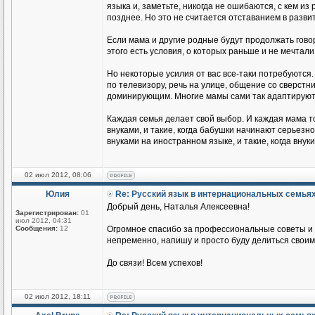
языка и, заметьте, никогда не ошибаются, с кем из
позднее. Но это не считается отставанием в разви
Если мама и другие родные будут продолжать говор
этого есть условия, о которых раньше и не мечтали
Но некоторые усилия от вас все-таки потребуются.
по телевизору, речь на улице, общение со сверстник
доминирующим. Многие мамы сами так адаптируются
Каждая семья делает свой выбор. И каждая мама т
внуками, и такие, когда бабушки начинают серьезн
внуками на иностранном языке, и такие, когда вн
02 июл 2012, 08:06
Юлия
Re: Русский язык в интернациональных семья
Добрый день, Наталья Алексеевна!
Зарегистрирован:
01
июл 2012, 04:31
Сообщения:
12
Огромное спасибо за профессиональные советы и п
непременно, напишу и просто буду делиться своим
До связи! Всем успехов!
02 июл 2012, 18:11