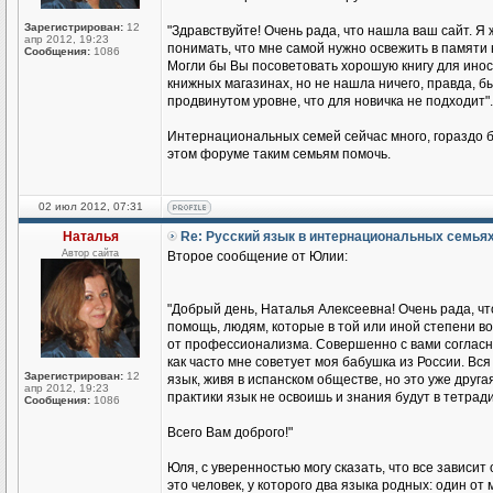
Зарегистрирован:
12
"Здравствуйте! Очень рада, что нашла ваш сайт. Я 
апр 2012, 19:23
понимать, что мне самой нужно освежить в памяти 
Сообщения:
1086
Могли бы Вы посоветовать хорошую книгу для иност
книжных магазинах, но не нашла ничего, правда, бы
продвинутом уровне, что для новичка не подходит".
Интернациональных семей сейчас много, гораздо б
этом форуме таким семьям помочь.
02 июл 2012, 07:31
Наталья
Re: Русский язык в интернациональных семья
Автор сайта
Второе сообщение от Юлии:
"Добрый день, Наталья Алексеевна! Очень рада, чт
помощь, людям, которые в той или иной степени во
от профессионализма. Совершенно с вами согласна
как часто мне советует моя бабушка из России. Вся 
Зарегистрирован:
12
язык, живя в испанском обществе, но это уже друга
апр 2012, 19:23
практики язык не освоишь и знания будут в тетради
Сообщения:
1086
Всего Вам доброго!"
Юля, с уверенностью могу сказать, что все зависит
это человек, у которого два языка родных: один о