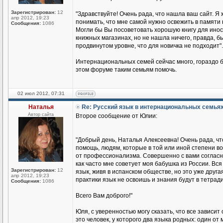
Зарегистрирован:
12
"Здравствуйте! Очень рада, что нашла ваш сайт. Я 
апр 2012, 19:23
понимать, что мне самой нужно освежить в памяти 
Сообщения:
1086
Могли бы Вы посоветовать хорошую книгу для иност
книжных магазинах, но не нашла ничего, правда, бы
продвинутом уровне, что для новичка не подходит".
Интернациональных семей сейчас много, гораздо б
этом форуме таким семьям помочь.
02 июл 2012, 07:31
Наталья
Re: Русский язык в интернациональных семья
Автор сайта
Второе сообщение от Юлии:
"Добрый день, Наталья Алексеевна! Очень рада, чт
помощь, людям, которые в той или иной степени во
от профессионализма. Совершенно с вами согласна
как часто мне советует моя бабушка из России. Вся 
Зарегистрирован:
12
язык, живя в испанском обществе, но это уже друга
апр 2012, 19:23
практики язык не освоишь и знания будут в тетради
Сообщения:
1086
Всего Вам доброго!"
Юля, с уверенностью могу сказать, что все зависит
это человек, у которого два языка родных: один о