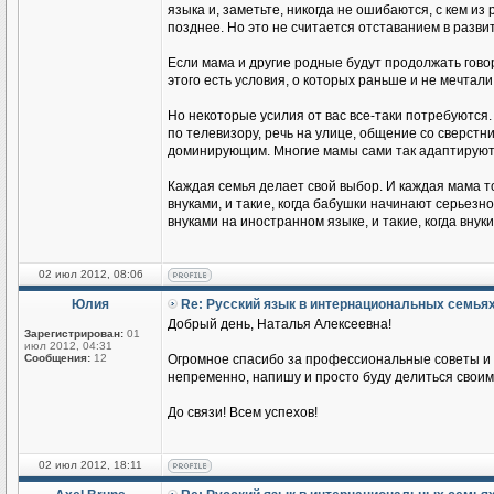
языка и, заметьте, никогда не ошибаются, с кем из
позднее. Но это не считается отставанием в разви
Если мама и другие родные будут продолжать говор
этого есть условия, о которых раньше и не мечтали
Но некоторые усилия от вас все-таки потребуются.
по телевизору, речь на улице, общение со сверстник
доминирующим. Многие мамы сами так адаптируются
Каждая семья делает свой выбор. И каждая мама т
внуками, и такие, когда бабушки начинают серьезн
внуками на иностранном языке, и такие, когда вн
02 июл 2012, 08:06
Юлия
Re: Русский язык в интернациональных семья
Добрый день, Наталья Алексеевна!
Зарегистрирован:
01
июл 2012, 04:31
Сообщения:
12
Огромное спасибо за профессиональные советы и п
непременно, напишу и просто буду делиться своим
До связи! Всем успехов!
02 июл 2012, 18:11