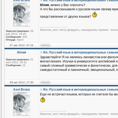
Axel Bruns
Re: Русский язык в интернациональных семья
Юлия
, можно у Вас спросить?
А что Вы рассказывали о русском языке своему му
представлении от других языков?
_________________
Мальчик, рост метр двадцать, нашедшему премия - вело
Зарегистрирован:
26
апр 2012, 19:45
Сообщения:
325
Откуда:
Орел
07 авг 2012, 07:24
Юлия
Re: Русский язык в интернациональных семья
Здравствуйте! Я не являюсь лингвистом или филоло
Зарегистрирован:
01
впечатлениях. Изучая в университете английский яз
июл 2012, 04:31
Сообщения:
12
самый сложный грамматически и фонетически, для м
самодостаточный и лаконичный, эмоциональный, по
09 авг 2012, 17:30
Axel Bruns
Re: Русский язык в интернациональных семья
Еще не встречал языков, которых не считали бы ве
_________________
Мальчик, рост метр двадцать, нашедшему премия - вело